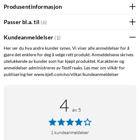
Produsentinformasjon
Passer bl.a. til
(
6
)
Gruppering
To gardinkontroller kan grupperes når to gardiner åpnes og
Kundeanmeldelser
(
1
)
lukkes i forskjellige retninger. De vil da automatisk
Her ser du hva andre kunder synes. Vi viser alle anmeldelser for å
synkronisere hastigheten slik at det ser mer elegant ut.
gjøre det enklere for deg å velge rett produkt. Anmeldelsene skrives
Gardinene kan også styres separat, hvis du ønsker å finjustere
utelukkende av kunder som har kjøpt produktet. Karakterer og
lysstrømmen inn i hjemmet ditt.
anmeldelser administreres av TestFreaks. Les mer om vilkår for
publisering her www.kjell.com/no/vilkar/kundeanmeldelser
Installasjon
Installeres enkelt på eksisterende gardinstang eller skinne via
4
medfølgende braketter. Ved bruk av kun gardinskinner
anbefales Aqara Track
(
51986
)
.
av 5
1
kundeanmeldelser