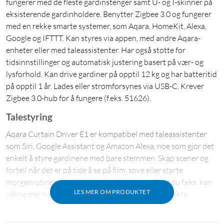
fungerer med de fleste gardinstenger samt U- og I-skinner på
eksisterende gardinholdere. Benytter Zigbee 3.0 og fungerer
med en rekke smarte systemer, som Aqara, HomeKit, Alexa,
Google og IFTTT. Kan styres via appen, med andre Aqara-
enheter eller med taleassistenter. Har også støtte for
tidsinnstillinger og automatisk justering basert på vær- og
lysforhold. Kan drive gardiner på opptil 12 kg og har batteritid
på opptil 1 år. Lades eller strømforsynes via USB-C. Krever
Zigbee 3.0-hub for å fungere (f.eks. 51626).
Talestyring
Aqara Curtain Driver E1 er kompatibel med taleassistenter
som Siri, Google Assistant og Amazon Alexa, noe som gjør det
enkelt å styre gardinene med bare stemmen. Skap scener og
fortell når det er på tide å se på film, sove eller starte
morgenrutinen. Hastigheten kan justeres, slik at du f.eks. kan
LES MER OM PRODUKTET
våkne mer naturlig med gardiner som åpner seg sakte.