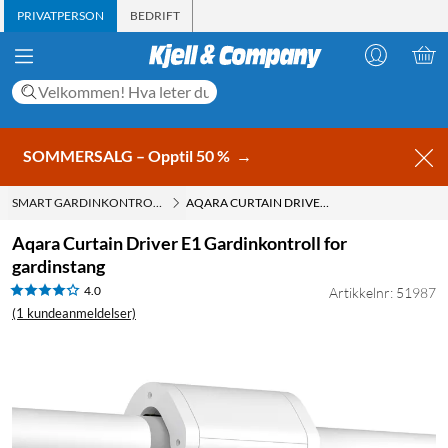
PRIVATPERSON
BEDRIFT
SOMMERSALG – Opptil 50 %
→
SMART GARDINKONTROLL
AQARA CURTAIN DRIVER E1 GARDINKONTROLL FOR GARDINSTANG
Aqara Curtain Driver E1 Gardinkontroll for
gardinstang
4.0
Artikkelnr: 51987
(1 kundeanmeldelser)