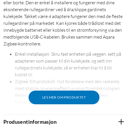
eller borte. Den er enkel å installere og fungerer med dine
eksisterende rullegardiner ved å dra/slippe gardinets
kulekjede. Takket være 4 adaptere fungerer den med de fleste
rullegardiner på markedet. Kan kjøres både trådløst med det
innebygde batteriet eller kobles til en strømforsyning via den
medfølgende USB-C-kabelen. Brukes sammen med Aqara
Zigbee-kontrollere.
Enkel installasjon: Skru fast enheten på veggen, sett på
adapteren som passer til din kulekjede, og sett inn
rullegardinets kulekjede, så er enheten klar til å bli
koblet til.
Zigbee 3.0-protokoll: Nyt fordelene med den raskeste,
mest stabile og energieffektive smarthjemteknologien.
Bedre stabilitet, kompatibilitet, support og flere
LES MER OM PRODUKTET
funksjoner.
Allround-kompatibilitet: Kompatibel med de fleste
populære økosystemer og kan styres med
Produsentinformasjon
taleassistenter. Støtte for HomeKit, Alexa, Google,