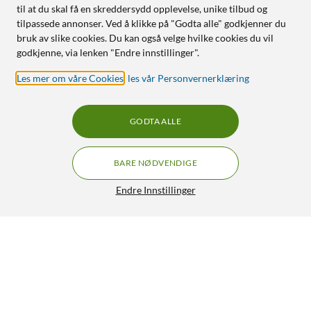
til at du skal få en skreddersydd opplevelse, unike tilbud og
tilpassede annonser. Ved å klikke på "Godta alle" godkjenner du
bruk av slike cookies. Du kan også velge hvilke cookies du vil
godkjenne, via lenken "Endre innstillinger".
Les mer om våre Cookies
,
les vår Personvernerklæring
GODTA ALLE
BARE NØDVENDIGE
Endre Innstillinger
Aqara Roller Shade Driver E1 Gardinkontroller
619,-
769,-
4.5/5
HENT
LEGG I HANDLEKURV