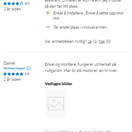
4/5
så den tar litt plass.
2 år siden
Enkel å installere , Enkel å sette opp mot 
HA
Tar endel plass i vinduskarmen 
Var anmeldelsen nyttig?
Ja
(
1
)
Nei
(
0
)
Daniel
Enkel og montere, fungerer utmerket på 
Verifisert kjøper
rullgardin. Har to stk motorer, en til hver.
5/5
2 år siden
Vedlagte bilder