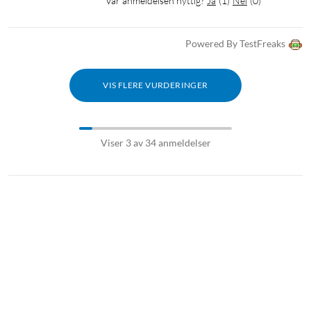
Var anmeldelsen nyttig?
Ja
(
1
)
Nei
(
0
)
Powered By TestFreaks
VIS FLERE VURDERINGER
Viser 3 av 34 anmeldelser