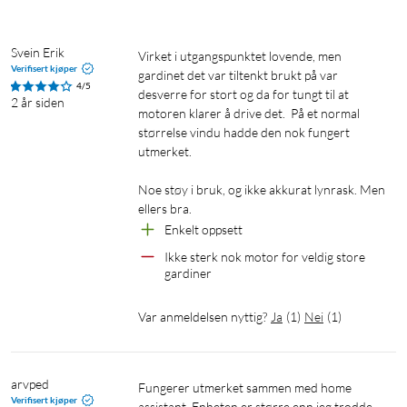
Svein Erik
Virket i utgangspunktet lovende, men 
Verifisert kjøper
gardinet det var tiltenkt brukt på var 
4/5
desverre for stort og da for tungt til at 
2 år siden
motoren klarer å drive det.  På et normal 
størrelse vindu hadde den nok fungert 
utmerket.

Noe støy i bruk, og ikke akkurat lynrask. Men 
ellers bra.
Enkelt oppsett
Ikke sterk nok motor for veldig store 
gardiner
Var anmeldelsen nyttig?
Ja
(
1
)
Nei
(
1
)
arvped
Fungerer utmerket sammen med home 
Verifisert kjøper
assistant. Enheten er større enn jeg trodde, 