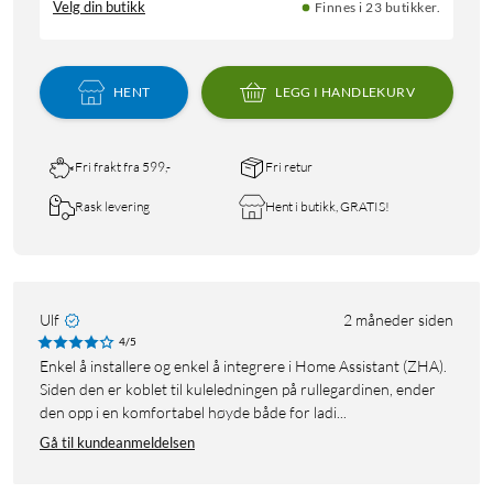
Velg din butikk
Finnes i 23 butikker.
HENT
LEGG I HANDLEKURV
Fri frakt fra 599,-
Fri retur
Rask levering
Hent i butikk, GRATIS!
Ulf
2 måneder siden
4/5
Enkel å installere og enkel å integrere i Home Assistant (ZHA).
Siden den er koblet til kuleledningen på rullegardinen, ender
den opp i en komfortabel høyde både for ladi...
Gå til kundeanmeldelsen