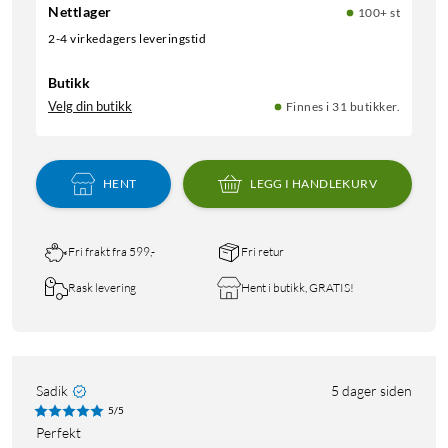
Nettlager
100+ st
2-4 virkedagers leveringstid
Butikk
Velg din butikk
Finnes i 31 butikker.
HENT
LEGG I HANDLEKURV
Fri frakt fra 599,-
Fri retur
Rask levering
Hent i butikk, GRATIS!
Sadik
5 dager siden
5/5
Perfekt