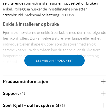
selvlærende som gjør installasjonen, oppsettet og bruken
enkel. I tillegg så husker de innstillingene sine etter
strømbrudd. Maksimal belastning: 2300 W.
Enkle å installerer og bruke
Fjernstrømbryterne er enkle å parkoble med den medfølgende
fjernkontrollen. Du kan velge å styre hver lampe eller enhet
individuelt, eller skape grupper som du styrer med en og
samme knapp. På den måten kan du tenne eller slukke flere
lamper med et knappetrykk eller aktivere mobilladeren og
LES MER OM PRODUKTET
slukke stemningsbelysningen med ulike knapper.
Til og med for apparater med høyere
energiforbruk.
Produsentinformasjon
Strømbryterene har støtte for en effekt på opptil 2300 W. Det
Support
(
1
)
innebærer at du kan bruke de for å styre, ikke bare lamper,
men også vifter, elektriske radiatorer og andre relativt kraftige
Spør Kjell – still et spørsmål
(
1
)
husholdningsapparater så lenge de ikke bruker mer enn max