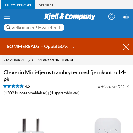
PRIVATPERSON
BEDRIFT
SOMMERSALG – Opptil 50 %
→
STARTPAKKE
CLEVERIO MINI-FJERNSTRØMBRYTER MED FJERNKONTROLL 4-PK
Cleverio Mini-fjernstrømbryter med fjernkontroll 4-
pk
4.5
Artikkelnr: 52219
(1302 kundeanmeldelser)
(1 spørsmål/svar)
|