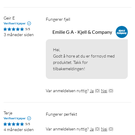
Geir E
Verifisert kjøper
5/5
Emilie G A - Kjell & Company
3 måneder siden
Hei,

Godt å høre at du er fornøyd med 
produktet. Takk for 
tilbakemeldingen!
Var anmeldelsen nyttig?
Ja
(
0
)
Nei
(
0
)
Terje
Fungerer perfekt 
Verifisert kjøper
5/5
Var anmeldelsen nyttig?
Ja
(
0
)
Nei
(
0
)
4 måneder siden