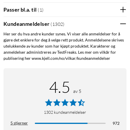
2300 W. Forbruket pleier å stå i apparatets manual eller på en
Passer bl.a. til
(
1
)
etikett på apparatet.
Kundeanmeldelser
(
1302
)
Viktig!
Det er forskjell på enheter som bruker resistiv
belastning og induktiv belastning som påvirker den maksimale
Her ser du hva andre kunder synes. Vi viser alle anmeldelser for å
belastningen dette produktet kan håndtere. Eksempel på
gjøre det enklere for deg å velge rett produkt. Anmeldelsene skrives
produkter som bruker resistiv belastning er kaffetrakter og
utelukkende av kunder som har kjøpt produktet. Karakterer og
belysningsprodukter. Maksimal resistiv belastning: 10 A
anmeldelser administreres av TestFreaks. Les mer om vilkår for
publisering her www.kjell.com/no/vilkar/kundeanmeldelser
(2300 W). Eksempel på produkter som bruker induktiv
belastning er vaskemaskiner, bygningsvifter og alle typer
motorer. Maksimal induktiv belastning: 2,5 A (575 W). Om
4.5
denne grensen overskrides kommer fjernstrømbryteren til å
gå i stykker og slutter å fungere.
av 5
Kompakt design
Fjernstrømbryterne er små og kompakte i sin design for å ikke
1302
kundeanmeldelser
blokkere andre uttak. Dette gjør de lette å plassere og de kan
5 stjerner
972
derfor brukes i de fleste innendørsmiljøer som kjøkken,