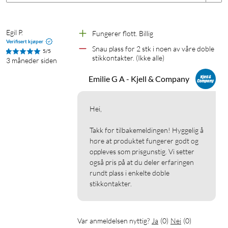
Rekkevidde: opptil 25 m
Standby-forbrukning: <0,5 w>
Maksbelastning: 2300 W
Egil P.
Fungerer flott. Billig
Kompatibel med Homey, Nexa- och Tellsticksystem
Verifisert kjøper
Snau plass for 2 stk i noen av våre doble 
5/5
stikkontakter. (Ikke alle)
3 måneder siden
I forpakningen
Emilie G A - Kjell & Company
4x fjernstrømbrytere
1x fjernkontroll
1x CR2032 batteri
Hei,

Manual
Takk for tilbakemeldingen! Hyggelig å 
høre at produktet fungerer godt og 
oppleves som prisgunstig. Vi setter 
også pris på at du deler erfaringen 
rundt plass i enkelte doble 
stikkontakter.
Var anmeldelsen nyttig?
Ja
(
0
)
Nei
(
0
)