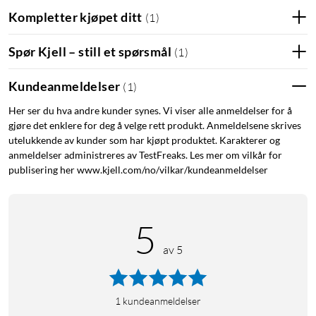
Du trenger en Wireless Smart Thermostat-startpakke hvis
Kompletter kjøpet ditt
(
1
)
hjemmet ditt allerede har en termostat med trådløs tilkobling
til varmtvannsberederen, eller ingen termostat i det hele tatt.
Spør Kjell – still et spørsmål
(
1
)
Hvis hjemmet ditt har en vanlig termostat med kabel, som
styrer varmtvannsberederen eller gulvvarmen, trenger du i
Kundeanmeldelser
(
1
)
stedet en Wired Smart Thermostat-startpakke
(
52118
)
.
Her ser du hva andre kunder synes. Vi viser alle anmeldelser for å
gjøre det enklere for deg å velge rett produkt. Anmeldelsene skrives
Enkel installasjon
utelukkende av kunder som har kjøpt produktet. Karakterer og
Du kan enkelt selv installere din tado Smart Thermostat ved å
anmeldelser administreres av TestFreaks. Les mer om vilkår for
følge anvisningene i appen, som viser hva du gjør trinn for
publisering her www.kjell.com/no/vilkar/kundeanmeldelser
trinn. Selvsagt kan du velge å kontakte en profesjonell
installatør hvis du foretrekker det. Erstatter termostater med
trådløse tilkoblinger til varmtvannsberedere. Fungerer med
5
varmtvannsberedere fra de fleste produsenter og er
av 5
kompatibel med 95 % av alle varmesystemer, inkludert gass,
olje, kondenserende varmtvannsberedere, OpenTherm-
systemer og hydrofonisk gulvvarme. For full kompatibilitet
1
kundeanmeldelser
følg
lenken.