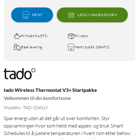
HENT
LEGG I HANDLEKURV
Fri frakt fra 599,-
Fri retur
Rask levering
Hent i butikk, GRATIS!
tado Wireless Thermostat V3+ Startpakke
Velkommen til din komfortsone
Modellnr: TAD-104019
Spar energi uten at det går ut over komforten. Styr
oppvarmingen hvor som helst med appen, og bruk Smart
Schedules til å justere temperaturen i hvert rom etter behov.