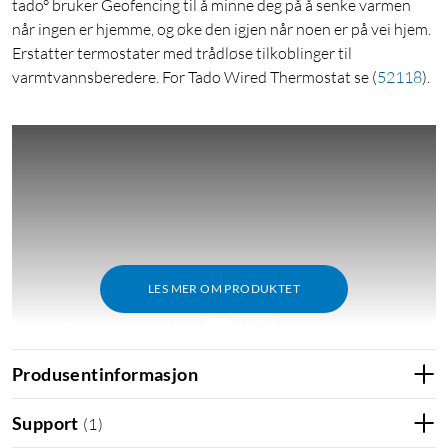
tado° bruker Geofencing til å minne deg på å senke varmen
når ingen er hjemme, og øke den igjen når noen er på vei hjem.
Erstatter termostater med trådløse tilkoblinger til
varmtvannsberedere. For Tado Wired Thermostat se
(
52118
)
.
LES MER OM PRODUKTET
Produsentinformasjon
Support
(
1
)
Kablet eller trådløs?