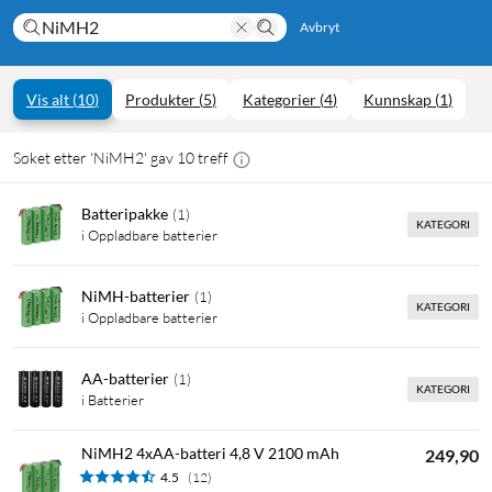
Avbryt
Vis alt
(
10
)
Produkter
(
5
)
Kategorier
(
4
)
Kunnskap
(
1
)
Søket etter 'NiMH2' gav 10 treff
Batteripakke
(
1
)
KATEGORI
i Oppladbare batterier
NiMH-batterier
(
1
)
KATEGORI
i Oppladbare batterier
AA-batterier
(
1
)
KATEGORI
i Batterier
NiMH2 4xAA-batteri 4,8 V 2100 mAh
249,90
4.5
(12)