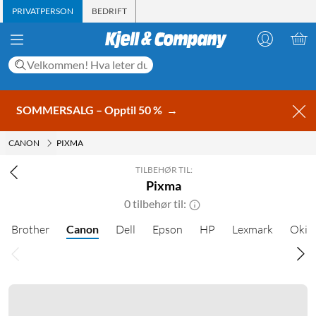
PRIVATPERSON
BEDRIFT
SOMMERSALG – Opptil 50 %
→
CANON
PIXMA
TILBEHØR TIL:
Pixma
0 tilbehør til:
Brother
Canon
Dell
Epson
HP
Lexmark
Oki