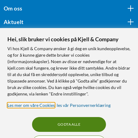
Om oss
Aktuelt
Hei, slik bruker vi cookies på Kjell & Company
Følg oss
Vi hos Kjell & Company ønsker å gi deg en unik kundeopplevelse,
og for å kunne gjøre dette bruker vi cookies
(informasjonskapsler). Noen av disse er nødvendige for at
kjell.com skal fungere, og krever ikke ditt samtykke. Andre bidrar
Handle fra:
til at du skal få en skreddersydd opplevelse, unike tilbud og
tilpassede annonser. Ved å klikke på "Godta alle" godkjenner du
Sverige
bruk av slike cookies. Du kan også velge hvilke cookies du vil
Norge
godkjenne, via lenken "Endre innstillinger".
Les mer om våre Cookies
,
les vår Personvernerklæring
GODTA ALLE