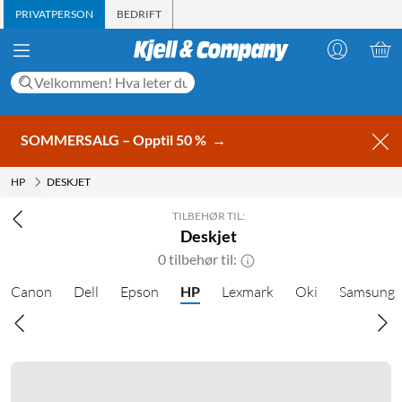
PRIVATPERSON
BEDRIFT
SOMMERSALG – Opptil 50 %
→
HP
DESKJET
TILBEHØR TIL:
Deskjet
0 tilbehør til:
Canon
Dell
Epson
HP
Lexmark
Oki
Samsung