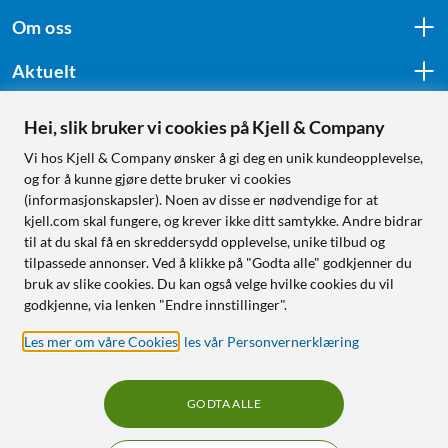
Om oss
Aktuelt
Hei, slik bruker vi cookies på Kjell & Company
Følg oss
Vi hos Kjell & Company ønsker å gi deg en unik kundeopplevelse,
og for å kunne gjøre dette bruker vi cookies
(informasjonskapsler). Noen av disse er nødvendige for at
kjell.com skal fungere, og krever ikke ditt samtykke. Andre bidrar
Handle fra:
til at du skal få en skreddersydd opplevelse, unike tilbud og
tilpassede annonser. Ved å klikke på "Godta alle" godkjenner du
Sverige
bruk av slike cookies. Du kan også velge hvilke cookies du vil
Norge
godkjenne, via lenken "Endre innstillinger".
Les mer om våre Cookies
,
les vår Personvernerklæring
GODTA ALLE