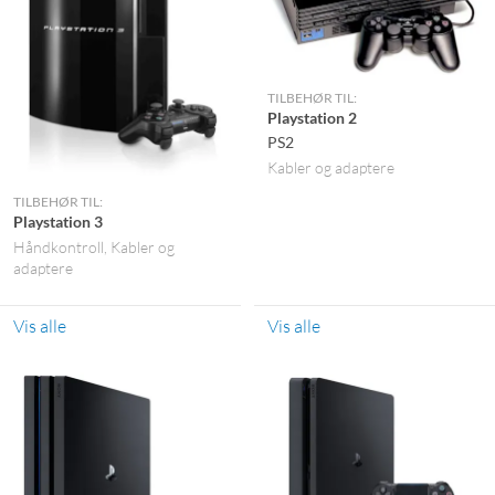
TILBEHØR TIL:
Playstation 2
PS2
Kabler og adaptere
TILBEHØR TIL:
Playstation 3
Håndkontroll
Kabler og
adaptere
Vis alle
Vis alle