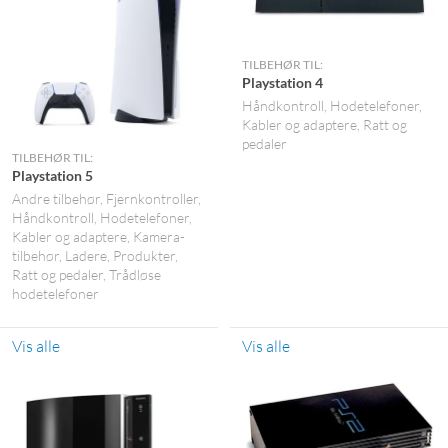
TILBEHØR TIL:
Playstation 4
Håndkontroll
Hodetelefoner
Kabler og adaptere
Ratt og
pedaler
TILBEHØR TIL:
Playstation 5
Andre tilbehør
Fjernkontroller
Håndkontroll
Hodetelefoner
Kabler og adaptere
Kamera-
tilbehør
Ladere
Produkter
Ratt og pedaler
Trådløse
hodetelefoner
Vis alle
Vis alle