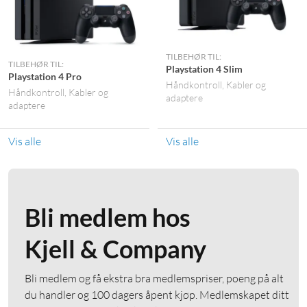
TILBEHØR TIL:
TILBEHØR TIL:
Playstation 4 Slim
Playstation 4 Pro
Håndkontroll
Kabler og
Håndkontroll
Kabler og
adaptere
adaptere
Vis alle
Vis alle
Bli medlem hos
Kjell & Company
Bli medlem og få ekstra bra medlemspriser, poeng på alt
du handler og 100 dagers åpent kjøp. Medlemskapet ditt