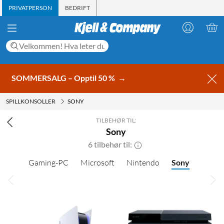
PRIVATPERSON
BEDRIFT
SOMMERSALG – Opptil 50 %
→
SPILLKONSOLLER
SONY
TILBEHØR TIL:
Sony
6 tilbehør til:
Gaming-PC
Microsoft
Nintendo
Sony