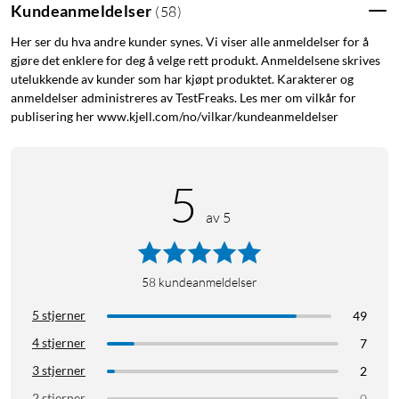
Kundeanmeldelser
(
58
)
Støtte for makroer
Bevegelseskontroll
Her ser du hva andre kunder synes. Vi viser alle anmeldelser for å
gjøre det enklere for deg å velge rett produkt. Anmeldelsene skrives
Bluetooth 5 og 2,4 GHz
utelukkende av kunder som har kjøpt produktet. Karakterer og
USB-C-tilkobling
anmeldelser administreres av TestFreaks. Les mer om vilkår for
publisering her www.kjell.com/no/vilkar/kundeanmeldelser
Ultimate Software
For full kontroll over spillestilen kan appen Ultimate Software
installeres (PC/iOS/Android). Velg hvilke knapper som skal
5
gjøre hva. Juster følsomheten i styrespakene og styrken i
av 5
vibrasjonen. Med makroer kan du også lage avanserte
kommandoer som kan utføres med bare et knappetrykk. Ved
hjelp av den dedikerte knappen for å bytte spilleprofil kan du
58
kundeanmeldelser
tilpasse kontrollerens funksjoner for flere ulike spill parallelt.
5 stjerner
49
Spesifikasjoner
4 stjerner
7
Kompatibilitet Windows: 10 og nyere
3 stjerner
2
Kompatibilitet Nintendo Switch: 3.0.0 og nyere
2 stjerner
0