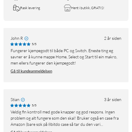
Rask levering
Hent i butikk, GRATIS!
John R
2 år siden
5/5
Fungerer kjempegodt til både PC og Switch. Eneste ting eg
savner er å kunne mappe Home, Select og Start til ein makro,
men ellers fungerer den kjempegodt!
Gå til kundeanmeldelsen
Stian
3 år siden
5/5
Veldig fin kontroll med gode knapper og god respons. Ingen
problem og alt fungere som den skal! Bruker også en case fra
Amazon (bare søk på 8bitdo case så tar du den vari...