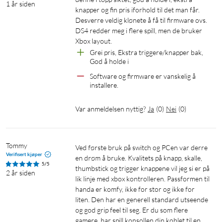
1 år siden
knapper og fin pris iforhold til det man får. 
Desverre veldig klønete å få til firmware ovs. 
DS4 redder meg i flere spill, men de bruker 
Xbox layout. 
Grei pris, Ekstra triggere/knapper bak, 
God å holde i
Software og firmware er vanskelig å 
installere.
Var anmeldelsen nyttig?
Ja
(
0
)
Nei
(
0
)
Tommy
Ved første bruk på switch og PCen var derre 
Verifisert kjøper
en drøm å bruke. Kvalitets på knapp, skalle, 
5/5
thumbstick og trigger knappene vil jeg si er på 
2 år siden
lik linje med xbox kontrolleren. Passformen til 
handa er komfy, ikke for stor og ikke for 
liten. Den har en generell standard utseende 
og god grip feel til seg. Er du som flere 
gamere, har spill konsollen din koblet til en 