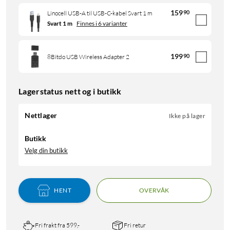
159
90
Linocell USB-A til USB-C-kabel Svart 1 m
Svart 1 m
Finnes i 6 varianter
199
90
8Bitdo USB Wireless Adapter 2
Lagerstatus nett og i butikk
Nettlager
Ikke på lager
Butikk
Velg din butikk
HENT
OVERVÅK
Fri frakt fra 599,-
Fri retur