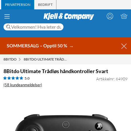
PRIVATPERSON
BEDRIFT
SOMMERSALG – Opptil 50 %
→
8BITDO
8BITDO ULTIMATE TRÅDLØS HÅNDKONTROLLER SVART
8Bitdo Ultimate Trådløs håndkontroller Svart
5.0
Artikkelnr: 64909
(58 kundeanmeldelser)