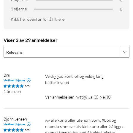
Kompatibilitet SteamOS Holo: 3.4 og nyere
Kompatibilitet macOS: 13.2 og nyere
1 stjerne
0
Batteritid: 22 timer
Klikk her ovenfor for å filtrere
Ladetid: ca. 2-3 timer
Mål: 154x101x64 mm
Vekt: 228 g
Viser 3 av 29 anmeldelser
Leveres med: USB-kabel, ladestasjon og 2,4 GHz-adapter
Relevans
Brs
Veldig god kontroll og veldig lang 
Verifisert kjøper
batterilevetid 
5/5
1 år siden
Var anmeldelsen nyttig?
Ja
(
0
)
Nei
(
0
)
Bjørn Jensen
Av alle kontroller utenom Sony, Xbox og 
Verifisert kjøper
nitendo sinne velutviklet kontroller. Så ligger 
5/5
denne i topp siktet, god å holde i, ekstra 