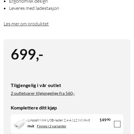
Ergonomisk design
Leveres med ladestasjon
Les mer om produktet
699
,
-
Tilgjengelig i vår outlet
2 outletvarer tilgjengelige fra
560,-
Komplettere ditt kjøp
149
90
Linocell Mini USB-lader 2,4 A (12 W) Hvit
Hvit
Finnes i 2 varianter