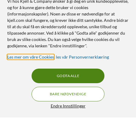
Vi hos Kjell & Company ønsker å gi deg en unik kundeopplevelse,
og for å kunne gjøre dette bruker vi cookies
(informasjonskapsler). Noen av disse er nødvendige for at
kjell.com skal fungere, og krever ikke ditt samtykke. Andre bidrar
til at du skal få en skreddersydd opplevelse, unike tilbud og
tilpassede annonser. Ved å klikke på "Godta alle" godkjenner du
bruk av slike cookies. Du kan også velge hvilke cookies du vil
godkjenne, via lenken "Endre innstillinger".
Les mer om våre Cookies
,
les vår Personvernerklæring
GODTA ALLE
BARE NØDVENDIGE
Endre Innstillinger
8Bitdo Ultimate Trådløs håndkontroller Svart
699,-
5/5