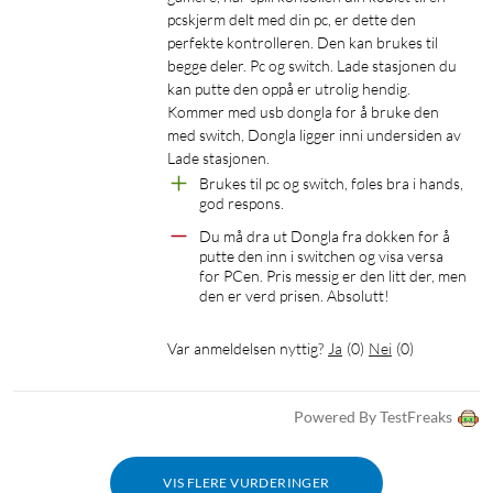
pcskjerm delt med din pc, er dette den 
perfekte kontrolleren. Den kan brukes til 
begge deler. Pc og switch. Lade stasjonen du 
kan putte den oppå er utrolig hendig. 
Kommer med usb dongla for å bruke den 
med switch, Dongla ligger inni undersiden av 
Lade stasjonen.
Brukes til pc og switch, føles bra i hands, 
god respons.
Du må dra ut Dongla fra dokken for å 
putte den inn i switchen og visa versa 
for PCen. Pris messig er den litt der, men 
den er verd prisen. Absolutt!
Var anmeldelsen nyttig?
Ja
(
0
)
Nei
(
0
)
Powered By TestFreaks
VIS FLERE VURDERINGER