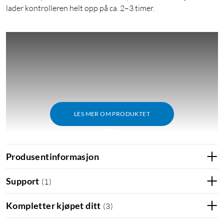
lader kontrolleren helt opp på ca. 2–3 timer.
LES MER OM PRODUKTET
Produsentinformasjon
Support
(
1
)
Funksjoner
Brytere for 3 ulike profiler
Kompletter kjøpet ditt
(
3
)
2 Pro back paddle-knapper
Brytere, knapper og vibrasjon kan tilpasses