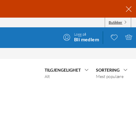
Butikker
Logg på
Bli medlem
TILGJENGELIGHET
SORTERING
Alt
Mest populære