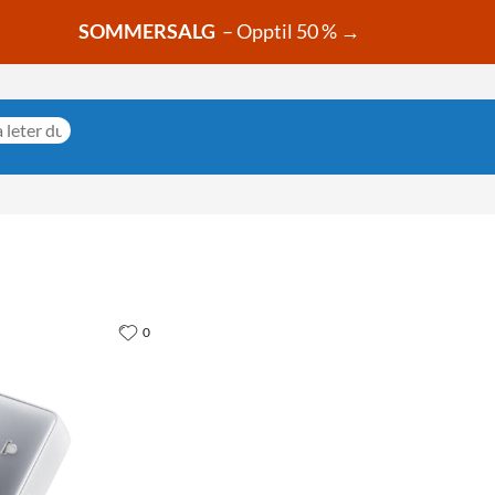
SOMMERSALG
– Opptil 50 % →
0