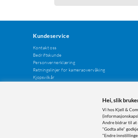
Kundeservice
Kontakt oss
Bedriftskunde
Personvernerklæring
Retningslinjer for kameraovervåking
Kjøpsvilkår
EE-avfall
Cookies / informasjonskapsler
Kundeanmeldelser
Hei, slik bruk
Manualer og drivere
Vi hos Kjell & Com
Retur og reklamasjon
(informasjonskapsle
Andre bidrar til at
"Godta alle" godkje
"Endre innstillinge