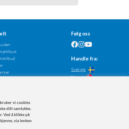
elt
Følg oss
guiden
jetilbud
Handle fra:
mstilbud
er
Sverige
erker
Norge
bruker vi cookies
kke ditt samtykke.
r. Ved å klikke på
dkjenne, via lenken