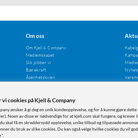
Om oss
Aktu
Om Kjell & Company
Kabel
Medlemskapet
Kampan
Slik jobber vi
Medle
Bærekraft
Nyhet
Åpenhetsloven
Varem
Karriere
Våre butikker
Tilgjengelighet
er vi cookies på Kjell & Company
pany ønsker å gi deg en unik kundeopplevelse, og for å kunne gjøre dette 
r). Noen av disse er nødvendige for at kjell.com skal fungere, og krever i
 du skal få en skreddersydd opplevelse, unike tilbud og tilpassede annonse
nner du bruk av slike cookies. Du kan også velge hvilke cookies du vil go
r".