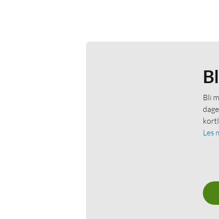
B
Bli 
dage
kort
Les 