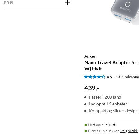
PRIS
Anker
Nano Travel Adapter 5-i
W) Hvit
4.5
(13 kundeanme
439
,
-
Passer i 200 land
Lad opptil 5 enheter
Kompakt og sikker design
Nettlager
:
50+ st
Finnes i 26 butikker.
Velg butikk