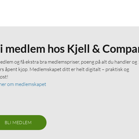
li medlem hos Kjell & Compa
medlem og få ekstra bra medlemspriser, poeng på alt du handler og
rs åpent kjøp. Medlemskapet ditt er helt digitalt – praktisk og
løst!
mer om medlemskapet
BLI MEDLEM