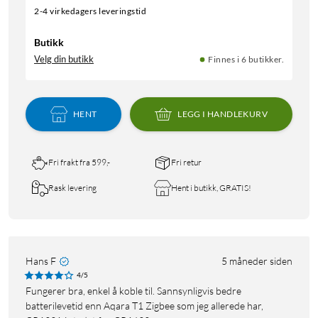
2-4 virkedagers leveringstid
Butikk
Velg din butikk
Finnes i 6 butikker.
HENT
LEGG I HANDLEKURV
Fri frakt fra 599,-
Fri retur
Rask levering
Hent i butikk, GRATIS!
Hans F
5 måneder siden
4/5
Fungerer bra, enkel å koble til. Sannsynligvis bedre
batterilevetid enn Aqara T1 Zigbee som jeg allerede har,