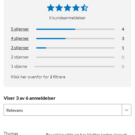
8
kundeanmeldelser
5 stjerner
4
4 stjerner
3
3 stjerner
1
2 stjerner
0
1 stjerne
0
Klikk her ovenfor for å filtrere
Viser 3 av 6 anmeldelser
Relevans
Thomas
Bra rekkevidde og har Matter koden skrevet 