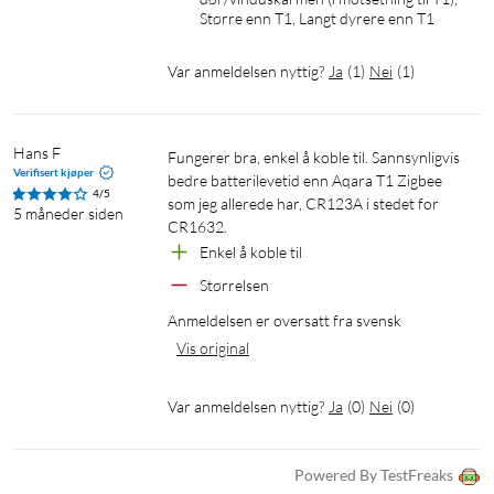
Større enn T1, Langt dyrere enn T1
Var anmeldelsen nyttig?
Ja
(
1
)
Nei
(
1
)
Hans F
Fungerer bra, enkel å koble til. Sannsynligvis 
Verifisert kjøper
bedre batterilevetid enn Aqara T1 Zigbee 
4/5
som jeg allerede har, CR123A i stedet for 
5 måneder siden
CR1632.
Enkel å koble til
Størrelsen
Anmeldelsen er oversatt fra svensk
Vis original
Var anmeldelsen nyttig?
Ja
(
0
)
Nei
(
0
)
Powered By TestFreaks