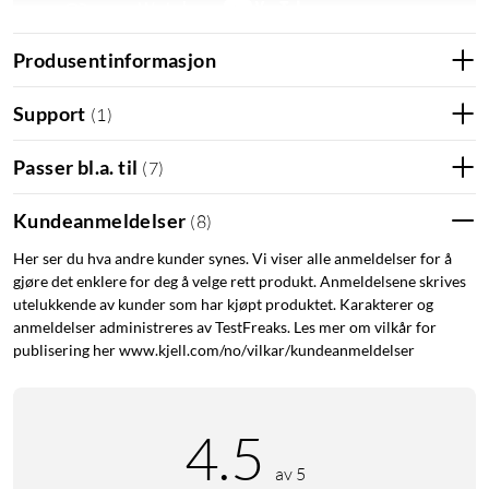
Produsentinformasjon
Support
(
1
)
Spesifikasjoner
Modell: DW-S02D
Passer bl.a. til
(
7
)
Protokoll: Thread, BLE 5.0
Frekvens, Thread: 2405–2480 MHz
Kundeanmeldelser
(
8
)
Frekvens: BLE: 2402–2480 MHz
Mål: sensor 1: 77x22x22 mm
Her ser du hva andre kunder synes. Vi viser alle anmeldelser for å
gjøre det enklere for deg å velge rett produkt. Anmeldelsene skrives
Mål: sensor 2: 36x11x7 mm
utelukkende av kunder som har kjøpt produktet. Karakterer og
Batteri: CR123A (inkludert)
anmeldelser administreres av TestFreaks. Les mer om vilkår for
Støtte for Apple Home, SmartThings, Alexa og Google Home
publisering her www.kjell.com/no/vilkar/kundeanmeldelser
Leveres med dobbeltsidig materiale
Aqara by Xiaomi
Tibber
Matter
Homekit
4.5
av 5