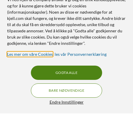
og for å kunne gjøre dette bruker vi cookies
(informasjonskapsler). Noen av disse er nødvendige for at
kjell.com skal fungere, og krever ikke ditt samtykke. Andre bidrar
til at du skal få en skreddersydd opplevelse, unike tilbud og
tilpassede annonser. Ved å klikke på "Godta alle" godkjenner du
bruk av slike cookies. Du kan også velge hvilke cookies du vil
godkjenne, via lenken "Endre innstillinger".
Les mer om våre Cookies
,
les vår Personvernerklæring
GODTA ALLE
BARE NØDVENDIGE
Endre Innstillinger
Aqara Sensor P2 Magnetkontakter
319,-
389,-
4.5/5