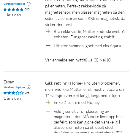
Verifisert kjøper
på enheten. Perfekt rekkevidde på 
5/5
magnetsensor, men plasser magneten på den 
1 år siden
siden av sensoren som IKKE er magnetisk, da 
virker den best
Bra rekkevidde, Matter kode skrevet på 
enheten, Fungerer raskt og stabilt
Litt stor sammenlignet med eks Aqara
Var anmeldelsen nyttig?
Ja
(
0
)
Nei
(
0
)
Espen
Gikk rett inn i Homey Pro uten problemer, 
Verifisert kjøper
men hvis ikke Matter er et must vil Aqara sin 
3/5
T1-versjon være et langt, langt bedre kjøp.
1 år siden
Enkel å parre med Homey
Veldig sensitiv for plassering av 
magneten - den MÅ være linet opp helt 
perfekt, som kan gjøre det vanskelig å 
plassere enheten på et ideelt sted i 
dør/vinduskarmen (i motsetning til T1), 