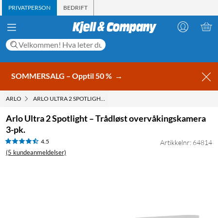
PRIVATPERSON
BEDRIFT
SOMMERSALG – Opptil 50 %
→
ARLO
ARLO ULTRA 2 SPOTLIGHT – TRÅDLØST OVERVÅKINGSKAMERA 3-PK
Arlo Ultra 2 Spotlight – Trådløst overvåkingskamera
3-pk.
4.5
Artikkelnr: 64814
(5 kundeanmeldelser)