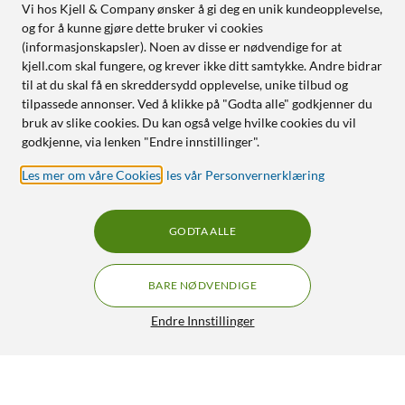
Vi hos Kjell & Company ønsker å gi deg en unik kundeopplevelse,
og for å kunne gjøre dette bruker vi cookies
(informasjonskapsler). Noen av disse er nødvendige for at
kjell.com skal fungere, og krever ikke ditt samtykke. Andre bidrar
til at du skal få en skreddersydd opplevelse, unike tilbud og
tilpassede annonser. Ved å klikke på "Godta alle" godkjenner du
bruk av slike cookies. Du kan også velge hvilke cookies du vil
godkjenne, via lenken "Endre innstillinger".
Les mer om våre Cookies
,
les vår Personvernerklæring
GODTA ALLE
BARE NØDVENDIGE
Endre Innstillinger
Arlo Ultra 2 Spotlight – Trådløst overvåkingskamera 3-pk.
9 969,-
4.5/5