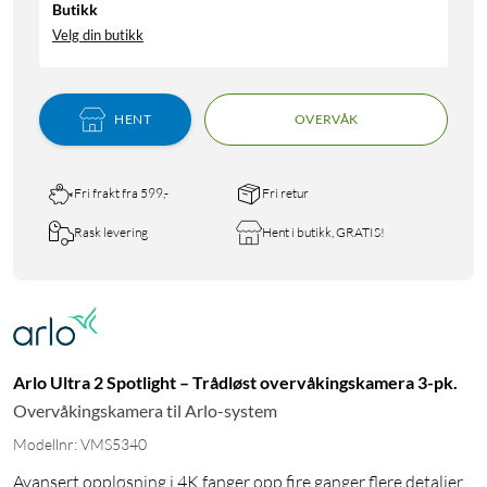
Butikk
Velg din butikk
HENT
OVERVÅK
Fri frakt fra 599,-
Fri retur
Rask levering
Hent i butikk, GRATIS!
Arlo Ultra 2 Spotlight – Trådløst overvåkingskamera 3-pk.
Overvåkingskamera til Arlo-system
Modellnr: VMS5340
Avansert oppløsning i 4K fanger opp fire ganger flere detaljer,