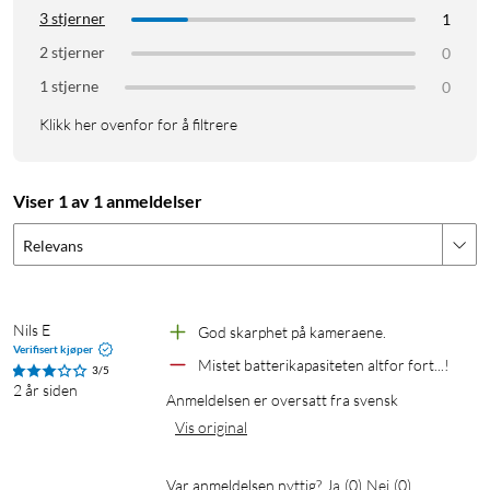
3 stjerner
1
kameraene.
Bevegelsesregistrering – smart overvåking av soner, del
2 stjerner
0
opp rommet eller uteplassen.
1 stjerne
0
Innebygd lyskaster og sirene – la kameraene automatisk
Klikk her ovenfor for å filtrere
skremme bort uønskede gjester via
bevegelsesoppdagelsen.
Full støtte for Homekit, Google Assistant, SmartThings,
Viser 1 av 1 anmeldelser
IFTTT og Alexa.
Relevans
4K oppløsning
Nils E
God skarphet på kameraene.
Se alle detaljer forvrengningsfritt og krystallklart med kraftig
Verifisert kjøper
Mistet batterikapasiteten altfor fort...!
4K HDR-video
3/5
2 år siden
Anmeldelsen er oversatt fra svensk
Enda bedre nattsyn med farger
Vis original
Fullt nattsyn med farger i 4K fanger opp alle levende detaljer,
Var anmeldelsen nyttig?
Ja
(
0
)
Nei
(
0
)
selv på de mørkeste netter.