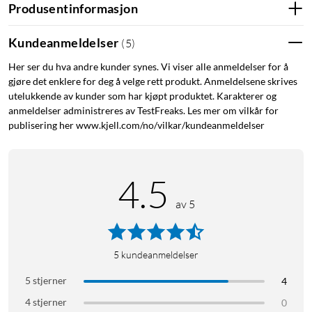
Produsentinformasjon
Kundeanmeldelser
(
5
)
Utmerkelser
Her ser du hva andre kunder synes. Vi viser alle anmeldelser for å
gjøre det enklere for deg å velge rett produkt. Anmeldelsene skrives
Lyd & Bilde: "4K-videooppløsning. Flotte AI-funksjoner.
utelukkende av kunder som har kjøpt produktet. Karakterer og
Omfattende utvalg."
anmeldelser administreres av TestFreaks. Les mer om vilkår for
publisering her www.kjell.com/no/vilkar/kundeanmeldelser
Funksjoner:
4.5
Lang batteritid på 6 måneder – kan lades med solpanel!
Helt trådløst – oppladbare batterier gir deg uendelige
av 5
muligheter.
Værbestandig – kameraene kan plasseres der du trenger
dem.
5
kundeanmeldelser
4K-oppløsning – ikke gå glipp av detaljer med 12x digital
zoom.
5 stjerner
4
Nattsyn i farger – se alt i totalt mørke.
4 stjerner
0
Toveis kommunikasjon – snakk og lytt ved hjelp av