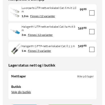
Luxorparts UTP-nettverkskabel Cat. 6 Hvit 1,0
99
90
m
1,0 m
Finnes i 12 varianter
Halogenfri UTP-nettverkskabel Cat. 6a Hvit 3
169
90
m
3 m
Finnes i 12 varianter
149
90
Halogenfri S/FTP-nettverkskabel Cat. 8.1 1 m
1 m
Finnes i 5 varianter
Lagerstatus nett og i butikk
Nettlager
Ikke på lager
Butikk
Velg din butikk