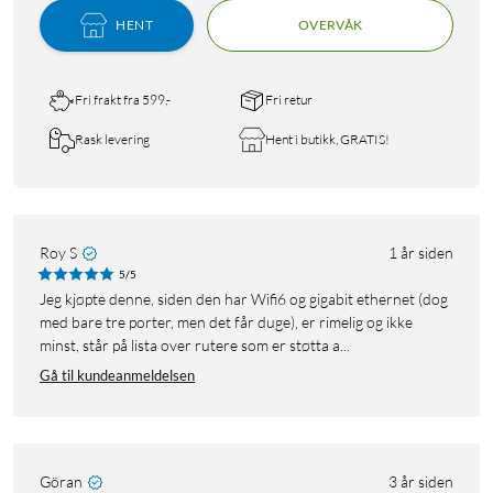
HENT
OVERVÅK
Fri frakt fra 599,-
Fri retur
Rask levering
Hent i butikk, GRATIS!
Roy S
1 år siden
5/5
Jeg kjøpte denne, siden den har Wifi6 og gigabit ethernet (dog
med bare tre porter, men det får duge), er rimelig og ikke
minst, står på lista over rutere som er støtta a...
Gå til kundeanmeldelsen
Göran
3 år siden