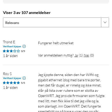
Viser 3 av 107 anmeldelser
Relevans
Trond E
Fungerer helt utmerket
Verifisert kjøper
3/5
Var anmeldelsen nyttig?
Ja
(
1
)
Nei
(
0
)
1 år siden
Roy S
Jeg kjøpte denne, siden den har Wifi6 og 
Verifisert kjøper
gigabit ethernet (dog med bare tre porter, 
5/5
men det får duge), er rimelig og ikke minst, 
1 år siden
står på lista over rutere som er støtta av 
OpenWRT. Jeg prøvde firmwaren som fulgte 
med litt, men fikk ikke til det jeg ville og la, 
som planlagt, inn OpenWRT. Det fungerte 
smertefritt og nå bare surrer den og går. 