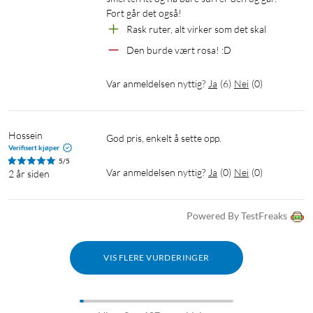
Fort går det også!
Rask ruter, alt virker som det skal
Den burde vært rosa! :D
Var anmeldelsen nyttig?
Ja
(
6
)
Nei
(
0
)
Hossein
God pris, enkelt å sette opp. 
Verifisert kjøper
5/5
Var anmeldelsen nyttig?
Ja
(
0
)
Nei
(
0
)
2 år siden
Powered By TestFreaks
VIS FLERE VURDERINGER