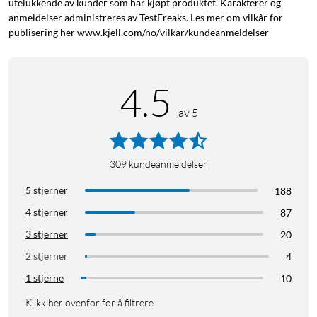
utelukkende av kunder som har kjøpt produktet. Karakterer og
og iOS). Appen kan også brukes til foreldrekontroll,
anmeldelser administreres av TestFreaks. Les mer om vilkår for
enhetsprioritering og gjestetilgang. Støtte for sikre
publisering her www.kjell.com/no/vilkar/kundeanmeldelser
tilkoblinger med WPA, WPA2-personal og WPA/WPA2-
Enterprise, WPA3-Personal-kryptering og enkel
sammenkobling med et trykk på WPS-knappen.
4.5
Spesifikasjoner
av 5
Utstyrt med fire eksterne antenner med beamforming, 4-
porters switch (1 Gb/s, UTP) og en USB-port. Dual-core-
309
kundeanmeldelser
prosessor (4 VPE) med 256 MB arbeidsminne. Konfigureres
via webgrensesnitt eller medfølgende app (iOS og Android).
5 stjerner
188
Innebygd VPN. Leveres med strømadapter og nettverkskabel.
4 stjerner
87
3 stjerner
20
Aimesh
AiProtection
Beamforming
2 stjerner
4
1 stjerne
10
Klikk her ovenfor for å filtrere