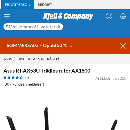
PRIVATPERSON
BEDRIFT
SOMMERSALG – Opptil 50 %
→
ASUS
ASUS RT-AX53U TRÅDLØS RUTER AX1800
Asus RT-AX53U Trådløs ruter AX1800
4.5
Artikkelnr: 65238
(309 kundeanmeldelser)