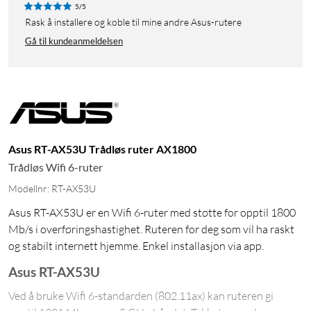
5/5
Rask å installere og koble til mine andre Asus-rutere
Gå til kundeanmeldelsen
Asus RT-AX53U Trådløs ruter AX1800
Trådløs Wifi 6-ruter
Modellnr: RT-AX53U
Asus RT-AX53U er en Wifi 6-ruter med støtte for opptil 1800
Mb/s i overføringshastighet. Ruteren for deg som vil ha raskt
og stabilt internett hjemme. Enkel installasjon via app.
Asus RT-AX53U
Ved å bruke Wifi 6-standarden (802.11ax) kan ruteren gi