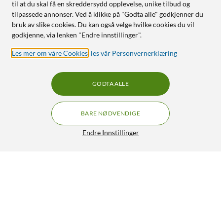
til at du skal få en skreddersydd opplevelse, unike tilbud og
tilpassede annonser. Ved å klikke på "Godta alle" godkjenner du
bruk av slike cookies. Du kan også velge hvilke cookies du vil
godkjenne, via lenken "Endre innstillinger".
Les mer om våre Cookies
,
les vår Personvernerklæring
GODTA ALLE
BARE NØDVENDIGE
Endre Innstillinger
Asus RT-AX53U Trådløs ruter AX1800
899,-
4.5/5
HENT
OVERVÅK