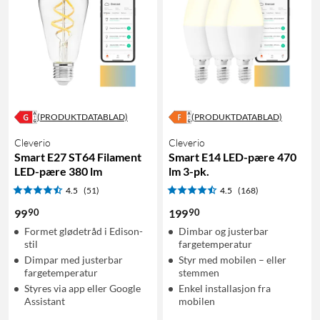
(PRODUKTDATABLAD)
(PRODUKTDATABLAD)
Cleverio
Cleverio
Smart E27 ST64 Filament
Smart E14 LED-pære 470
LED-pære 380 lm
lm 3-pk.
4.5
(51)
4.5
(168)
90
90
99
199
Formet glødetråd i Edison-
Dimbar og justerbar
stil
fargetemperatur
Dimpar med justerbar
Styr med mobilen – eller
fargetemperatur
stemmen
Styres via app eller Google
Enkel installasjon fra
Assistant
mobilen