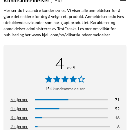
Kundeanmeldelser
(
154
)
inneklimaet, for eksempel
(
48599
)
.
Her ser du hva andre kunder synes. Vi viser alle anmeldelser for å
gjøre det enklere for deg å velge rett produkt. Anmeldelsene skrives
Smart Life
utelukkende av kunder som har kjøpt produktet. Karakterer og
Med Smart Life-appen (iOS/Android) kan luftfukteren styres
anmeldelser administreres av TestFreaks. Les mer om vilkår for
via mobil og nettbrett, selv når du ikke er hjemme. Still inn
publisering her www.kjell.com/no/vilkar/kundeanmeldelser
timer eller angi hvilke tider på døgnet luftrenseren skal være
aktiv, eller start den når du er på vei hjem fra jobb. Med støtte
for Google Home kan du også bruke stemmen din til å slå av
4
og på luftfukteren.
av 5
Aromaoljer
Innebygd brikke for bruk av aromaoljer, for å spre en frisk og
154
kundeanmeldelser
velduftende lukt. OBS! Bruk bare aromaoljer som spesifikt er
5 stjerner
71
beregnet på bruk i luftfukter.
4 stjerner
52
Spesifikasjoner
3 stjerner
16
Vanntank: 4 l
2 stjerner
6