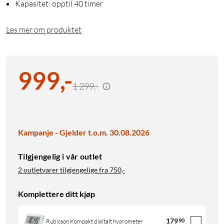
Kapasitet: opptil 40 timer
Les mer om produktet
999
,
-
1 299,-
Kampanje - Gjelder t.o.m. 30.08.2026
Tilgjengelig i vår outlet
2 outletvarer tilgjengelige fra
750,-
Komplettere ditt kjøp
179
90
Rubicson Kompakt digitalt hygrometer