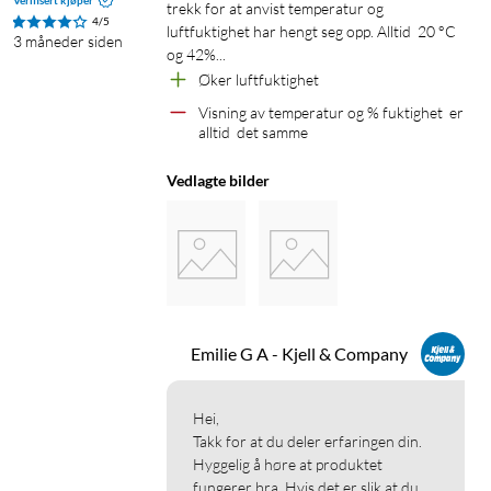
Verifisert kjøper
trekk for at anvist temperatur og 
4/5
luftfuktighet har hengt seg opp. Alltid  20 °C 
3 måneder siden
og 42%...
Øker luftfuktighet 
Visning av temperatur og % fuktighet  er 
alltid  det samme
Vedlagte bilder
Emilie G A - Kjell & Company
Hei,

Takk for at du deler erfaringen din. 
Hyggelig å høre at produktet 
fungerer bra. Hvis det er slik at du 