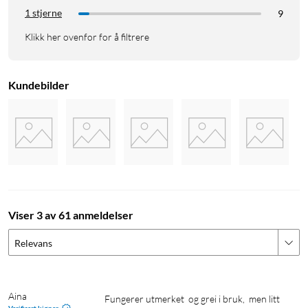
Kapasitet: varm damp (400 ml/h), kald damp (300 ml/h)
1 stjerne
9
Lydnivå: <25 db>
Innebygd hygrometer
Klikk her ovenfor for å filtrere
Anbefalt romstørrelse: 30–40 m³
Kabellengde: 1,5 m
Kundebilder
Mål: 320x190x190 mm
Vekt: 2,25 kg
Viser 3 av 61 anmeldelser
Relevans
Aina
Fungerer utmerket  og grei i bruk,  men litt 