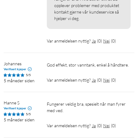
opplever problemer med produktet 
kontakt gjerne vår kundeservice så 
hjelper vi deg.
Var anmeldelsen nyttig?
Ja
(
0
)
Nei
(
0
)
Johannes
God effekt, stor vanntank, enkel å håndtere.
Verifisert kjøper
5/5
Var anmeldelsen nyttig?
Ja
(
0
)
Nei
(
0
)
5 måneder siden
Hanne S
Fungerer veldig bra, spesielt når man fyrer 
Verifisert kjøper
med ved.
5/5
5 måneder siden
Var anmeldelsen nyttig?
Ja
(
0
)
Nei
(
0
)