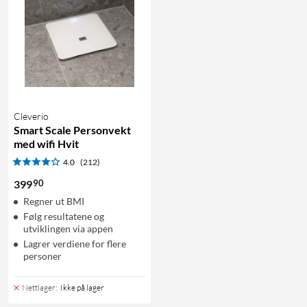
Cleverio
Smart Scale Personvekt
med wifi Hvit
4.0
(212)
90
399
Regner ut BMI
Følg resultatene og
utviklingen via appen
Lagrer verdiene for flere
personer
Nettlager
:
Ikke på lager