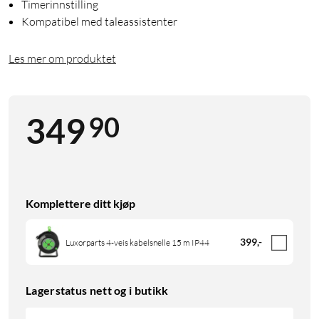
Timerinnstilling
Kompatibel med taleassistenter
Les mer om produktet
90
349
Komplettere ditt kjøp
399
,
-
Luxorparts 4-veis kabelsnelle 15 m IP44
Lagerstatus nett og i butikk