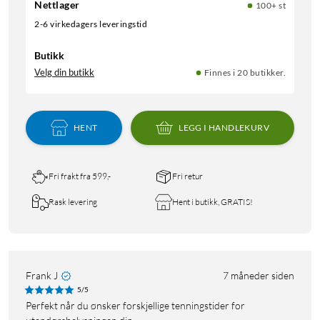
Nettlager
100+ st
2-6 virkedagers leveringstid
Butikk
Velg din butikk
Finnes i 20 butikker.
HENT
LEGG I HANDLEKURV
Fri frakt fra 599,-
Fri retur
Rask levering
Hent i butikk, GRATIS!
Frank J
7 måneder siden
5/5
Perfekt når du ønsker forskjellige tenningstider for