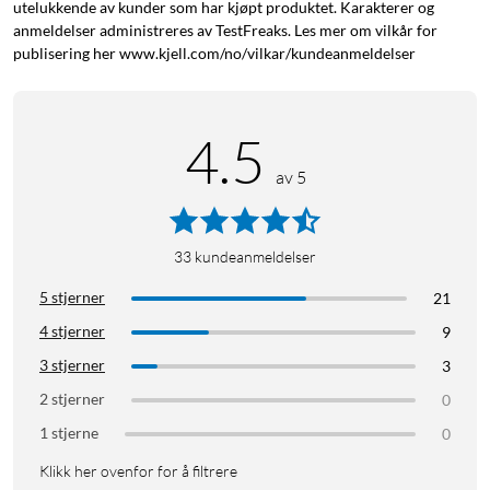
utelukkende av kunder som har kjøpt produktet. Karakterer og
anmeldelser administreres av TestFreaks. Les mer om vilkår for
publisering her www.kjell.com/no/vilkar/kundeanmeldelser
4.5
av 5
33
kundeanmeldelser
5 stjerner
21
4 stjerner
9
3 stjerner
3
2 stjerner
0
1 stjerne
0
Klikk her ovenfor for å filtrere