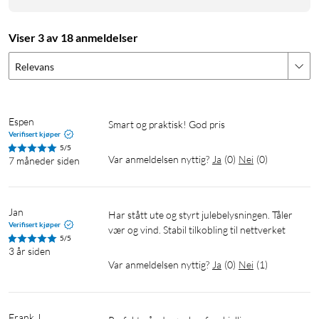
Viser 3 av 18 anmeldelser
Relevans
Espen
Smart og praktisk! God pris
Verifisert kjøper
5/5
Var anmeldelsen nyttig?
Ja
(
0
)
Nei
(
0
)
7 måneder siden
Jan
Har stått ute og styrt julebelysningen. Tåler 
Verifisert kjøper
vær og vind. Stabil tilkobling til nettverket
5/5
3 år siden
Var anmeldelsen nyttig?
Ja
(
0
)
Nei
(
1
)
Frank J