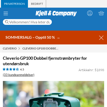
PRIVATPERSON
BEDRIFT
SOMMERSALG – Opptil 50 %
→
CLEVERIO
CLEVERIO GP100 DOBBEL FJERNSTRØMBRYTER FOR UTEND
Cleverio GP100 Dobbel fjernstrømbryter for
utendørsbruk
4.5
Artikkelnr: 51898
(33 kundeanmeldelser)