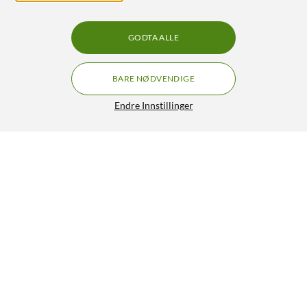
GODTA ALLE
BARE NØDVENDIGE
Endre Innstillinger
Cleverio GP100 Dobbel fjernstrømbryter for
utendørsbruk
349,90
4.5/5
HENT
LEGG I HANDLEKURV