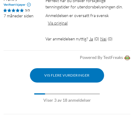
Perfekt når du ønsker forskjellige 
Verifisert kjøper
tenningstider for utendørsbelysningen din.
5/5
Anmeldelsen er oversatt fra svensk
7 måneder siden
Vis original
Var anmeldelsen nyttig?
Ja
(
0
)
Nei
(
0
)
Powered By TestFreaks
VIS FLERE VURDERINGER
Viser 3 av 18 anmeldelser