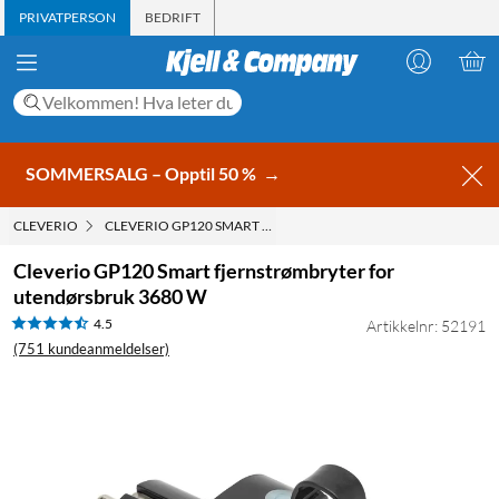
PRIVATPERSON
BEDRIFT
SOMMERSALG – Opptil 50 %
→
CLEVERIO
CLEVERIO GP120 SMART FJERNSTRØMBRYTER FOR UTENDØR
Cleverio GP120 Smart fjernstrømbryter for
utendørsbruk 3680 W
4.5
Artikkelnr: 52191
(751 kundeanmeldelser)