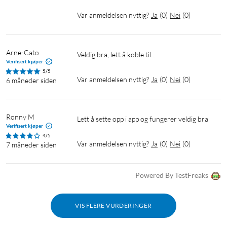
Timer
Timer for utendørsbruk
Lagre strøm
Var anmeldelsen nyttig?
Ja
(
0
)
Nei
(
0
)
Strømmåler
Arne-Cato
Veldig bra, lett å koble til...
Verifisert kjøper
5/5
Var anmeldelsen nyttig?
Ja
(
0
)
Nei
(
0
)
6 måneder siden
Ronny M
Lett å sette opp i app og fungerer veldig bra 
Verifisert kjøper
4/5
Var anmeldelsen nyttig?
Ja
(
0
)
Nei
(
0
)
7 måneder siden
Powered By TestFreaks
VIS FLERE VURDERINGER