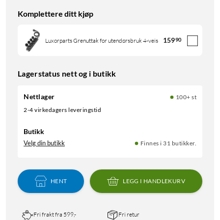
Komplettere ditt kjøp
159
90
Luxorparts Grenuttak for utendørsbruk 4-veis
Lagerstatus nett og i butikk
Nettlager
100+ st
2-4 virkedagers leveringstid
Butikk
Velg din butikk
Finnes i 31 butikker.
HENT
LEGG I HANDLEKURV
Fri frakt fra 599,-
Fri retur