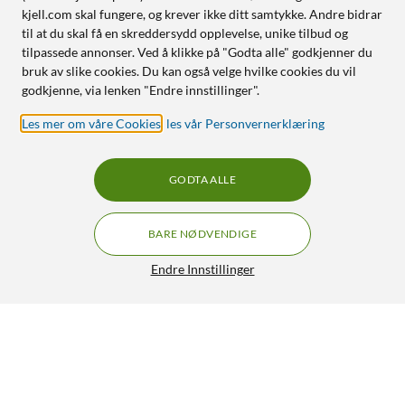
kjell.com skal fungere, og krever ikke ditt samtykke. Andre bidrar
til at du skal få en skreddersydd opplevelse, unike tilbud og
tilpassede annonser. Ved å klikke på "Godta alle" godkjenner du
bruk av slike cookies. Du kan også velge hvilke cookies du vil
godkjenne, via lenken "Endre innstillinger".
Les mer om våre Cookies
,
les vår Personvernerklæring
GODTA ALLE
BARE NØDVENDIGE
Endre Innstillinger
Cleverio GP120 Smart fjernstrømbryter for
119,-
utendørsbruk 3680 W
149,-
4.5/5
HENT
LEGG I HANDLEKURV