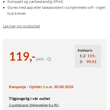
Kompakt og værbestandig (IP44)
Styres med app eller taleassistent via hjemmets wifi - ingen
hub kreves
Les mer om produktet
Stykkpris
119
,
-
1-2
119,-
149,-
3-
99,93
Kampanje - Gjelder t.o.m. 30.08.2026
Tilgjengelig i vår outlet
2 outletvarer tilgjengelige fra
90,-