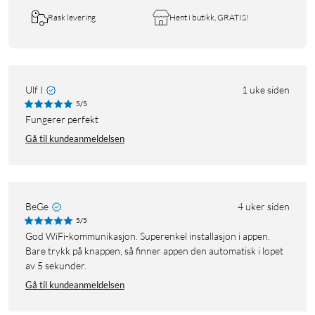
Rask levering
Hent i butikk, GRATIS!
Ulf I
1 uke siden
5/5
Fungerer perfekt
Gå til kundeanmeldelsen
BeGe
4 uker siden
5/5
God WiFi-kommunikasjon. Superenkel installasjon i appen.
Bare trykk på knappen, så finner appen den automatisk i løpet
av 5 sekunder.
Gå til kundeanmeldelsen