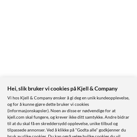
Hei, slik bruker vi cookies på Kjell & Company
Vi hos Kjell & Company ønsker å gi deg en unik kundeopplevelse,
og for å kunne gjøre dette bruker vi cookies
(informasjonskapsler). Noen av disse er nødvendige for at
kjell.com skal fungere, og krever ikke ditt samtykke. Andre bidrar
til at du skal få en skreddersydd opplevelse, unike tilbud og
tilpassede annonser. Ved å klikke på "Godta alle" godkjenner du
bruk av slike cookies. Du kan også velge hvilke cookies du vil