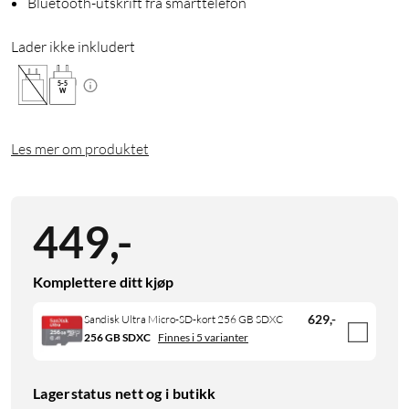
Bluetooth-utskrift fra smarttelefon
Lader ikke inkludert
5
-
5
W
Les mer om produktet
449
,
-
Komplettere ditt kjøp
629
,
-
Sandisk Ultra Micro-SD-kort 256 GB SDXC
256 GB SDXC
Finnes i 5 varianter
Lagerstatus nett og i butikk