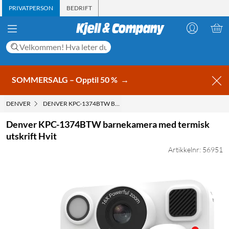
PRIVATPERSON
BEDRIFT
SOMMERSALG – Opptil 50 %
→
DENVER
DENVER KPC-1374BTW BARNEKAMERA MED TERMISK UTSKRIFT
Denver KPC-1374BTW barnekamera med termisk
utskrift Hvit
Artikkelnr: 56951