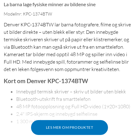
La barna lage fysiske minner av bildene sine
Modellnr: KPC-1374BTW
Denver KPC-1374BTW lar barna fotografere, filme og skrive
ut bilder direkte – uten blekk eller styr. Den innebygde
termiske skriveren skriver ut på papir eller klistremerker, og
via Bluetooth kan man også skrive ut fra en smarttelefon.
Kameraet tar bilder med opptil 48 MP og spiller inn video i
Full HD. Med innebygde spill, fotorammer og selfielinse blir
det en leken følgesvenn som oppmuntrer kreativiteten.
Kort om Denver KPC-1374BTW
Innebygd termisk skriver – skriv ut bilder uten blekk
Bluetooth-utskrift fra smarttelefon
48 MP fotooppløsning og Full HD-video (1920×1080)
2,4" IPS-skjerm og innebygd selfielinse
1 300 mAh batteri med USB-lading
LES MER OM PRODUKTET