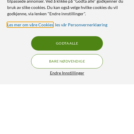
tilpassede annonser. Ved å klikke på "Godta alle" godkjenner du
bruk av slike cookies. Du kan også velge hvilke cookies du vil
godkjenne, via lenken "Endre innstillinger".
Les mer om våre Cookies
,
les vår Personvernerklæring
GODTA ALLE
BARE NØDVENDIGE
Endre Innstillinger
Denver NVI-492 digital nattkikkert
599,-
4/5
HENT
LEGG I HANDLEKURV