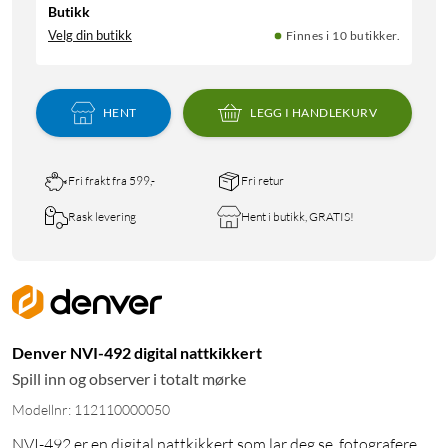
Butikk
Velg din butikk
Finnes i 10 butikker.
HENT
LEGG I HANDLEKURV
Fri frakt fra 599,-
Fri retur
Rask levering
Hent i butikk, GRATIS!
Denver NVI-492 digital nattkikkert
Spill inn og observer i totalt mørke
Modellnr: 112110000050
NVI-492 er en digital nattkikkert som lar deg se, fotografere