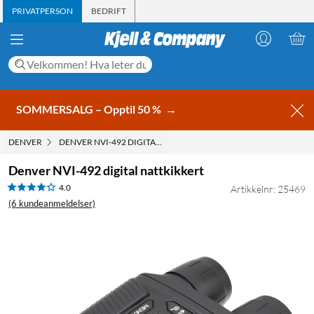
PRIVATPERSON
BEDRIFT
SOMMERSALG – Opptil 50 %
→
DENVER
DENVER NVI-492 DIGITAL NATTKIKKERT
Denver NVI-492 digital nattkikkert
4.0
Artikkelnr: 25469
(6 kundeanmeldelser)