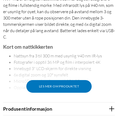
og filme i fullstendig mørke. Med infrarødt lys på 940 nm, som
er usynlig for øyet, kan du observere på avstand mellom 3 og
300 meter uten å røpe posisjonen din. Den innebygde 3-
tommerskjermen viser bildet direkte, og med 6x digital zoom
når du detaljer på lang avstand. Batteriet lades enkelt via USB-
C.
Kort om nattkikkerten
Nattsyn fra 3 til 300 m med usynlig 940 nm IR-lys
Fotografer i opptil 36 MP og film i interpolert 4K
Innebygd 3" LCD-skjerm for direkte visning
6x digital zoom og 10° synsfelt
MicroSD-kortplass for opptil 256 GB
LES MER OM PRODUKTET
Oppladbart 4000 mAh-batteri med USB-C
Produsentinformasjon
Se tydelig i mørket