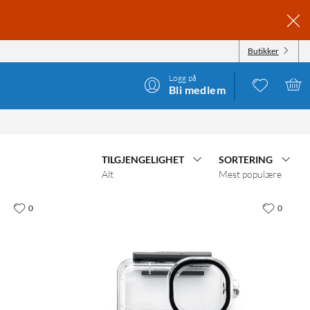
Butikker
Logg på
Bli medlem
TILGJENGELIGHET
SORTERING
Alt
Mest populære
0
0