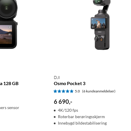
DJI
a 128 GB
Osmo Pocket 3
5.0
(6 kundeanmeldelser)
6 690
,
-
ers sensor
4K/120 fps
Roterbar berøringsskjerm
Innebygd bildestabilisering