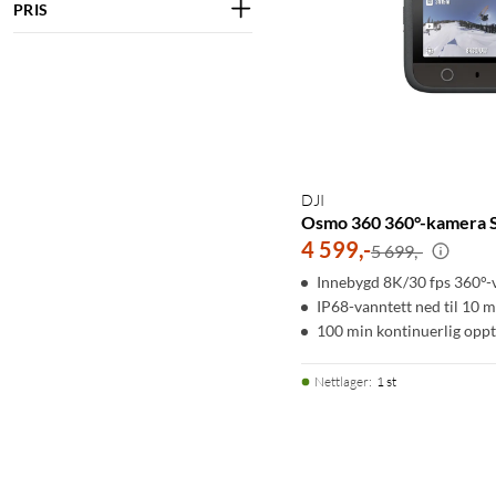
PRIS
DJI
Osmo 360 360°-kamera 
4 599
,
-
5 699,-
Innebygd 8K/30 fps 360°-
IP68-vanntett ned til 10 m
100 min kontinuerlig opp
Nettlager
:
1 st