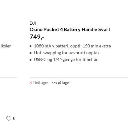
DJI
Osmo Pocket 4 Battery Handle Svart
749
,
-
iksler
1080 mAh-batteri, opptil 150 min ekstra
Hot-swapping for uavbrutt opptak
USB-C og 1/4"-gjenge for tilbehør
Nettlager
:
Ikke på lager
8