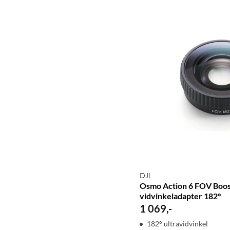
DJI
Osmo Action 6 FOV Boos
vidvinkeladapter 182°
1 069
,
-
182° ultravidvinkel