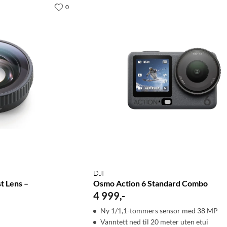
0
DJI
t Lens –
Osmo Action 6 Standard Combo
4 999
,
-
Ny 1/1,1-tommers sensor med 38 MP
Vanntett ned til 20 meter uten etui