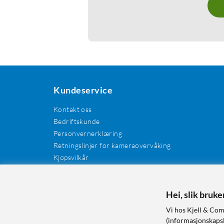
Kundeservice
Kontakt oss
Bedriftskunde
Personvernerklæring
Retningslinjer for kameraovervåking
Kjøpsvilkår
EE-avfall
Cookies / informasjonskapsler
Kundeanmeldelser
Hei, slik bruk
Manualer og drivere
Vi hos Kjell & Com
Retur og reklamasjon
(informasjonskapsle