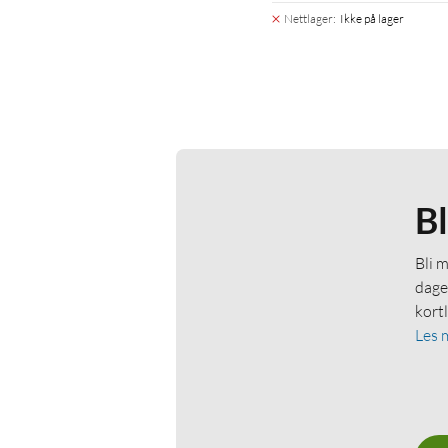
Nettlager
:
Ikke på lager
B
Bli 
dage
kort
Les 