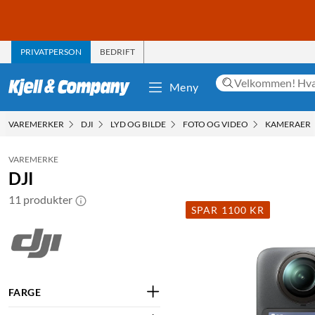
PRIVATPERSON
BEDRIFT
Meny
VAREMERKER
DJI
LYD OG BILDE
FOTO OG VIDEO
KAMERAER
VAREMERKE
DJI
11 produkter
SPAR 1100 KR
FARGE