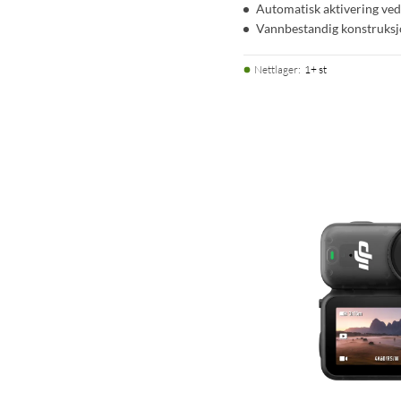
Automatisk aktivering ve
Vannbestandig konstruks
Nettlager
:
1+ st