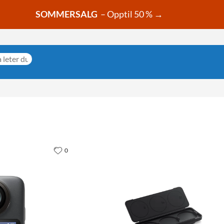
SOMMERSALG
– Opptil 50 % →
0