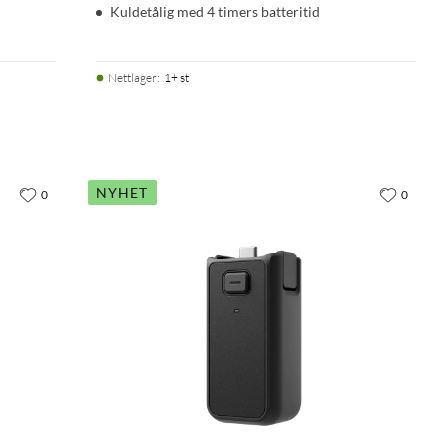
Kuldetålig med 4 timers batteritid
Nettlager
:
1+ st
NYHET
0
0