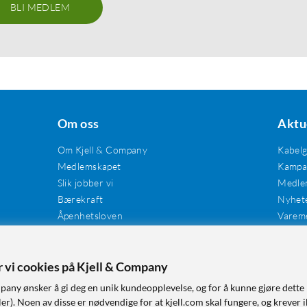
BLI MEDLEM
Om oss
Aktu
Om Kjell & Company
Kabel
Medlemskapet
Kampan
Slik jobber vi
Medle
Bærekraft
Nyhet
Åpenhetsloven
Varem
Karriere
Våre butikker
Tilgjengelighet
er vi cookies på Kjell & Company
pany ønsker å gi deg en unik kundeopplevelse, og for å kunne gjøre dette 
r). Noen av disse er nødvendige for at kjell.com skal fungere, og krever i