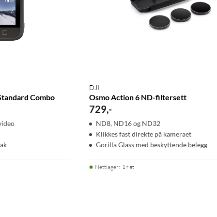
DJI
Standard Combo
Osmo Action 6 ND-filtersett
729
,
-
video
ND8, ND16 og ND32
Klikkes fast direkte på kameraet
tak
Gorilla Glass med beskyttende belegg
Nettlager
:
1+ st