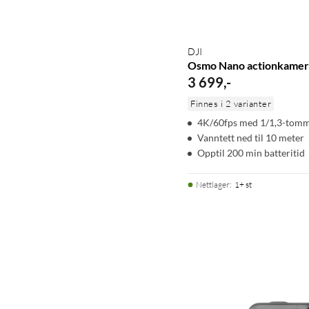
DJI
Osmo Nano actionkamer
3 699
,
-
Finnes i 2 varianter
4K/60fps med 1/1,3-tomm
Vanntett ned til 10 meter
Opptil 200 min batteritid
Nettlager
:
1+ st