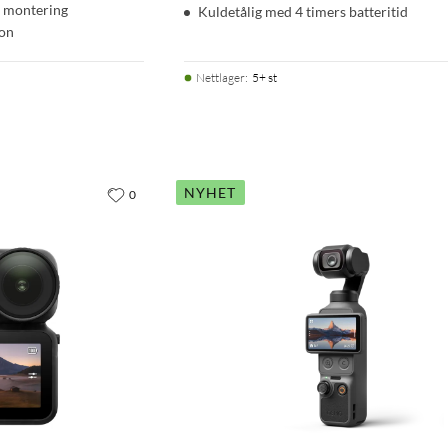
d montering
Kuldetålig med 4 timers batteritid
jon
Nettlager
:
5+ st
NYHET
0