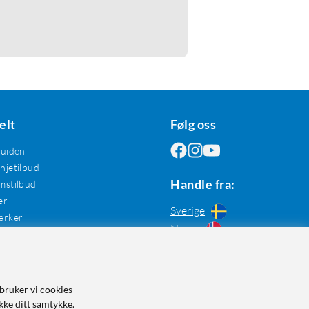
elt
Følg oss
guiden
jetilbud
Handle fra:
mstilbud
er
Sverige
erker
Norge
bruker vi cookies
kke ditt samtykke.