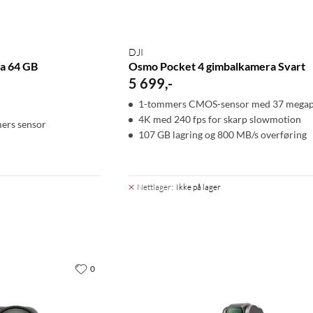
DJI
a 64 GB
Osmo Pocket 4 gimbalkamera Svart
5 699
,
-
1-tommers CMOS-sensor med 37 megap
4K med 240 fps for skarp slowmotion
ers sensor
107 GB lagring og 800 MB/s overføring
Nettlager
:
Ikke på lager
0