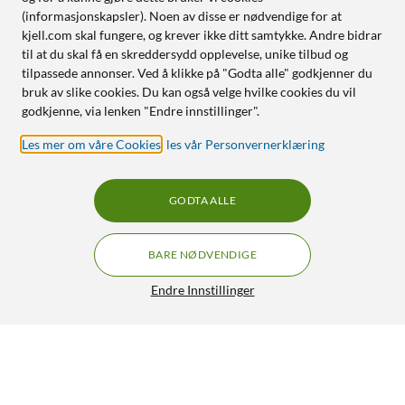
(informasjonskapsler). Noen av disse er nødvendige for at
kjell.com skal fungere, og krever ikke ditt samtykke. Andre bidrar
til at du skal få en skreddersydd opplevelse, unike tilbud og
tilpassede annonser. Ved å klikke på "Godta alle" godkjenner du
bruk av slike cookies. Du kan også velge hvilke cookies du vil
godkjenne, via lenken "Endre innstillinger".
Les mer om våre Cookies
,
les vår Personvernerklæring
GODTA ALLE
BARE NØDVENDIGE
Endre Innstillinger
Dreame Reservekniver for robotgressklippere A1/A2, 12-
pakk
219,-
5/5