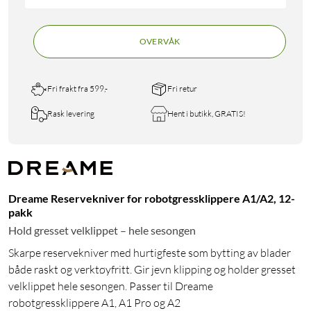
OVERVÅK
Fri frakt fra 599,-
Fri retur
Rask levering
Hent i butikk, GRATIS!
Dreame Reservekniver for robotgressklippere A1/A2, 12-
pakk
Hold gresset velklippet – hele sesongen
Skarpe reservekniver med hurtigfeste som bytting av blader
både raskt og verktøyfritt. Gir jevn klipping og holder gresset
velklippet hele sesongen. Passer til Dreame
robotgressklippere A1, A1 Pro og A2