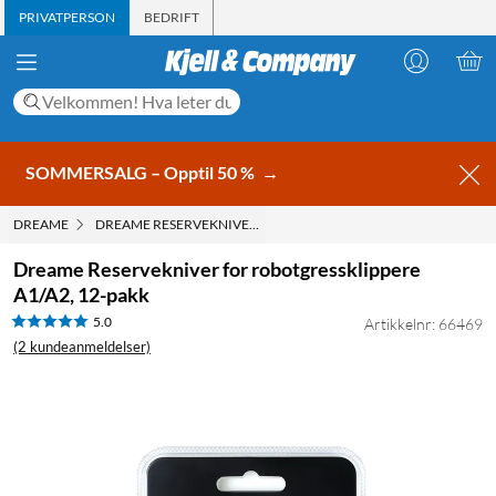
PRIVATPERSON
BEDRIFT
SOMMERSALG – Opptil 50 %
→
DREAME
DREAME RESERVEKNIVER FOR ROBOTGRESSKLIPPERE A1/A2, 12
Dreame Reservekniver for robotgressklippere
A1/A2, 12-pakk
5.0
Artikkelnr: 66469
(2 kundeanmeldelser)