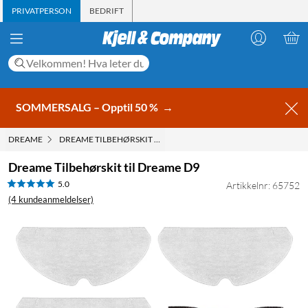
PRIVATPERSON
BEDRIFT
SOMMERSALG – Opptil 50 %
→
DREAME
DREAME TILBEHØRSKIT TIL DREAME D9
Dreame Tilbehørskit til Dreame D9
5.0
Artikkelnr: 65752
(4 kundeanmeldelser)