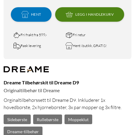
HENT
LEGG I HANDLEKURV
Fri frakt fra 599,-
Fri retur
Rask levering
Hent i butikk, GRATIS!
Dreame Tilbehørskit til Dreame D9
Originaltilbehør til Dreame
Orginaltilbehørssett til Dreame D9. Inkluderer 1x
hovedbørste, 2x hjørnebørster, 3x par mopper og 3x filtre.
Sidebørste
Rullebørste
Moppeklut
Dreame-tilbehør