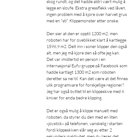
skog rundt, og det hadde aldri vært mulig å 
legge en sløyfe. Ekstra gressflekk ved låven,

ingen problem med å kjøre over harvet grus 
med en "sti". Klippemønster etter ønske.

Den sier at den er opptil 1200 m2, men 
roboten har for øyeblikket klart å kartlegge 
1596,9 m2. Delt inn i soner klipper den også 
alt, men jeg må kjøre den så ofte jeg kan.

Det var imidlertid en person i en 
internasjonal Eufy-gruppe på Facebook som 
hadde kartlagt 1300 m2 som roboten 
deretter sa nei til. Kan det være at det finnes 
ulik programvare for forskjellige regioner?

Jeg har også byttet til en klippeskive med 6 
kniver for enda bedre klipping.

Det er også mulig å klippe manuelt med 
roboten, da styrer du den med en liten 
«joystick» på telefonen, vanskelig i starten 
fordi klippeskiven slår seg av etter 2 
sekunders inaktivitet, men du lærer det 