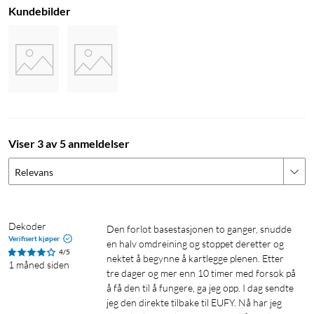
fra hverandre.
Kundebilder
Smart sikkerhet og automatikk
E18 har innebygd GPS- og 4G-basert tyverisikring. Ved regn
eller svakt lys returnerer den automatisk til ladestasjonen og
fortsetter klippingen når forholdene tillater det. Alt styres via
appen, uansett hvor du befinner deg.
Viser 3 av 5 anmeldelser
Spesifikasjoner
Relevans
Anbefalt plenområde: 1200 m²
Klippehøyde: 25–75 mm
Klippebredde: 203 mm
Dekoder
Maksimal stigning: 18°
Den forlot basestasjonen to ganger, snudde 
Verifisert kjøper
en halv omdreining og stoppet deretter og 
Støynivå: 56 dB
4/5
nektet å begynne å kartlegge plenen. Etter 
Mål (klipper): 60,3×39,4×31,8 cm
1 måned siden
tre dager og mer enn 10 timer med forsøk på 
Vekt (klipper): 12,5 kg
å få den til å fungere, ga jeg opp. I dag sendte 
Mål (ladestasjon): 72,7×48×45,2 cm
jeg den direkte tilbake til EUFY. Nå har jeg 
Vekt (ladestasjon): 6,5 kg