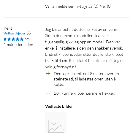
Var anmeldelsen nyttig?
Ja
(
0
)
Nei
(
0
)
Kent
Jeg ble anbefalt dette merket av en venn. 
Verifisert kjøper
Siden den mindre modellen ikke var 
5/5
tilgjengelig, gikk jeg opp en modell. Den var 
1 måneder siden
enkel å installere, siden den snakker svensk. 
Endret klippehøyden etter det første klippet 
fra 5 til 4 cm. Resultatet ble utmerket! Jeg er 
veldig fornøyd nå.
Den kjører omtrent 8 meter, over en 
steinete sti, til ladestasjonen uten å 
kutte.
Bør kunne klippe nærmere hekker.
Vedlagte bilder