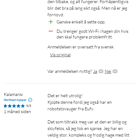
den tilbake, og alt fungerer. Forhåpentligvis 
Batteri: 93,24 Wh
blir det bra på lang sikt også. Men nå er jeg 
Klippetid per lading: 90–110 min
fornøyd.
Ladetid: 90–110 min
Ganske enkelt å sette opp.
Vanntetthet: IPX6
Du trenger godt Wi-Fi i hagen din hvis 
Tilkobling: Wifi + 4G
den skal fungere problemfritt.
Anmeldelsen er oversatt fra svensk
I pakken
Vis original
1 × Robotgressklipper
1 × Ladestasjon med garasje
Var anmeldelsen nyttig?
Ja
(
0
)
Nei
(
0
)
1 × Skjøteledning
1 × Strømadapter
9 × Klippeblad med skruer
Kalamansi
Det er helt utrolig!

1 × Unbrakonøkkel
Verifisert kjøper
Kjøpte denne fordi jeg også har en 
1 × Linseklut
5/5
robotstøvsuger fra Eufy.

1 måned siden
Det som tiltrakk meg var at den er billig og 
sløyfeløs, så jeg tok en sjanse. Jeg har en 
veldig stor, kompleks og frodig hage med litt 