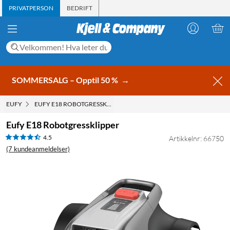
PRIVATPERSON
BEDRIFT
SOMMERSALG – Opptil 50 %
→
EUFY
EUFY E18 ROBOTGRESSKLIPPER
Eufy E18 Robotgressklipper
4.5
Artikkelnr: 66750
(7 kundeanmeldelser)