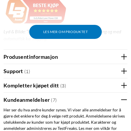
Lyd & Bilde: ”Enkel og rask å installere, uten kantledning og med
LES MER OM PRODUKTET
automatisk kartlegging."
Produsentinformasjon
Automatisk gressklipping uten ledning
E18 kartlegger og klipper plenen helt på egen hånd.
Support
(
1
)
Kameranavigering uten grenseledning eller RTK-stasjon gjør
installasjonen enkel og driften pålitelig.
Kompletter kjøpet ditt
(
3
)
Automatisk kartlegging med V-FSD 1.0-kamerateknologi
3D-hindringsunngåelse rundt møbler, leker og kjæledyr
Kundeanmeldelser
(
7
)
Kantklipping under kjøring for jevnere resultat
Her ser du hva andre kunder synes. Vi viser alle anmeldelser for å
Tyverisikring med GPS og 4G
gjøre det enklere for deg å velge rett produkt. Anmeldelsene skrives
Klippehøyde justerbar mellom 25 og 75 mm
utelukkende av kunder som har kjøpt produktet. Karakterer og
anmeldelser administreres av TestFreaks. Les mer om vilkår for