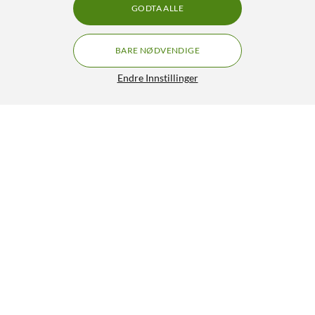
GODTA ALLE
BARE NØDVENDIGE
Endre Innstillinger
GRATIS FRAKT
Eufy E18 Robotgressklipper
4.5/5
11 990,-
12 490,-
HENT
LEGG I HANDLEKURV
Lignende produkter