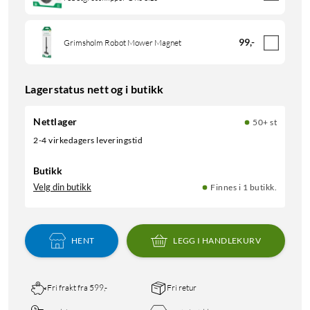
99
,
-
Grimsholm Robot Mower Magnet
Lagerstatus nett og i butikk
Nettlager
50+ st
2-4 virkedagers leveringstid
Butikk
Velg din butikk
Finnes i 1 butikk.
HENT
LEGG I HANDLEKURV
Fri frakt fra 599,-
Fri retur