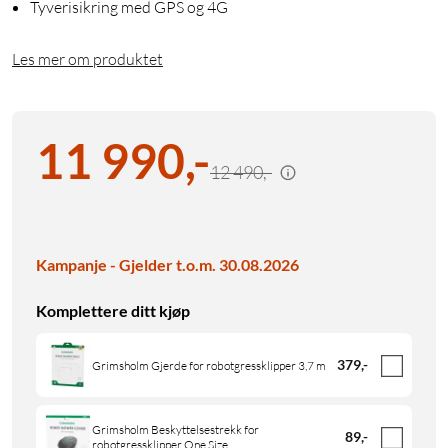
Tyverisikring med GPS og 4G
Les mer om produktet
11 990
,
-
12 490,-
Kampanje - Gjelder t.o.m. 30.08.2026
Komplettere ditt kjøp
379
,
-
Grimsholm Gjerde for robotgressklipper 3,7 m
Grimsholm Beskyttelsestrekk for
89
,
-
robotgressklipper One Size