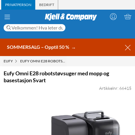
PRIVATPERSON
BEDRIFT
SOMMERSALG – Opptil 50 %
→
EUFY
EUFY OMNI E28 ROBOTSTØVSUGER MED MOPP OG BASESTASJON S
Eufy Omni E28 robotstøvsuger med mopp og
basestasjon Svart
Artikkelnr: 66415