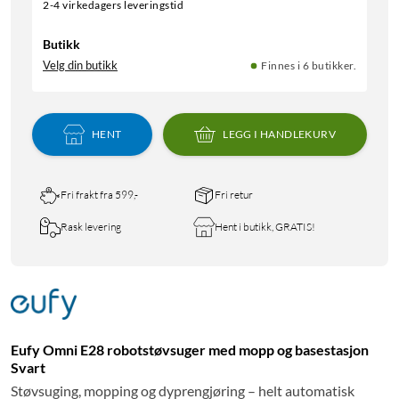
2-4 virkedagers leveringstid
Butikk
Velg din butikk
Finnes i 6 butikker.
HENT
LEGG I HANDLEKURV
Fri frakt fra 599,-
Fri retur
Rask levering
Hent i butikk, GRATIS!
Eufy Omni E28 robotstøvsuger med mopp og basestasjon
Svart
Støvsuging, mopping og dyprengjøring – helt automatisk