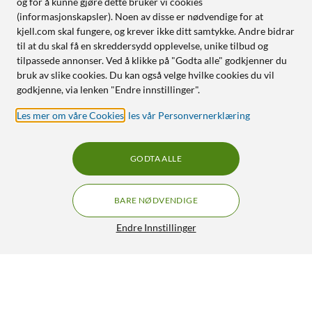
og for å kunne gjøre dette bruker vi cookies
(informasjonskapsler). Noen av disse er nødvendige for at
kjell.com skal fungere, og krever ikke ditt samtykke. Andre bidrar
til at du skal få en skreddersydd opplevelse, unike tilbud og
tilpassede annonser. Ved å klikke på "Godta alle" godkjenner du
bruk av slike cookies. Du kan også velge hvilke cookies du vil
godkjenne, via lenken "Endre innstillinger".
Les mer om våre Cookies
,
les vår Personvernerklæring
GODTA ALLE
BARE NØDVENDIGE
Endre Innstillinger
Eufy Omni E28 robotstøvsuger med mopp og
GRATIS FRAKT
basestasjon Svart
11 490,-