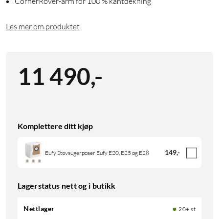
CornerRover-arm for 100 % kantdekning
Les mer om produktet
11 490
,
-
Komplettere ditt kjøp
149
,
-
Eufy Støvsugerposer Eufy E20, E25 og E28
Lagerstatus nett og i butikk
Nettlager
20+ st