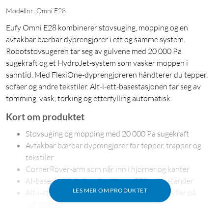
Modellnr: Omni E28
Eufy Omni E28 kombinerer støvsuging, mopping og en
avtakbar bærbar dyprengjører i ett og samme system.
Robotstøvsugeren tar seg av gulvene med 20 000 Pa
sugekraft og et HydroJet-system som vasker moppen i
sanntid. Med FlexiOne-dyprengjøreren håndterer du tepper,
sofaer og andre tekstiler. Alt-i-ett-basestasjonen tar seg av
tømming, vask, tørking og etterfylling automatisk.
Kort om produktet
Støvsuging og mopping med 20 000 Pa sugekraft
Avtakbar bærbar dyprengjører for tepper, trapper og
tekstiler
CornerRover-arm som når inn i hjørner og kanter
AI-basert objektgjenkjenning av 200+ gjenstander
LES MER OM PRODUKTET
Alt-i-ett-basestasjon som vasker, tørker og fyller på
automatisk