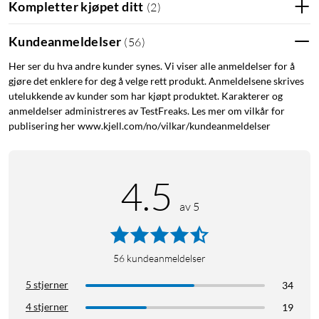
Kompletter kjøpet ditt
(
2
)
Kundeanmeldelser
(
56
)
Her ser du hva andre kunder synes. Vi viser alle anmeldelser for å
gjøre det enklere for deg å velge rett produkt. Anmeldelsene skrives
utelukkende av kunder som har kjøpt produktet. Karakterer og
anmeldelser administreres av TestFreaks. Les mer om vilkår for
publisering her www.kjell.com/no/vilkar/kundeanmeldelser
4.5
av 5
56
kundeanmeldelser
5 stjerner
34
4 stjerner
19