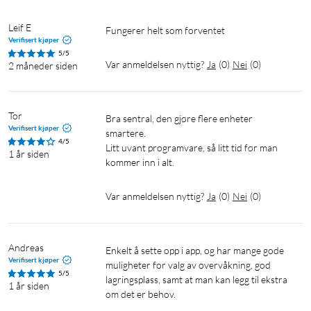
Leif E
Fungerer helt som forventet
Verifisert kjøper
5/5
Var anmeldelsen nyttig?
Ja
(
0
)
Nei
(
0
)
2 måneder siden
Tor
Bra sentral, den gjøre flere enheter 
Verifisert kjøper
smartere.

4/5
Litt uvant programvare, så litt tid før man 
1 år siden
Var anmeldelsen nyttig?
Ja
(
0
)
Nei
(
0
)
Andreas
Enkelt å sette opp i app, og har mange gode 
Verifisert kjøper
muligheter for valg av overvåkning, god 
5/5
lagringsplass, samt at man kan legg til ekstra 
1 år siden
om det er behov.