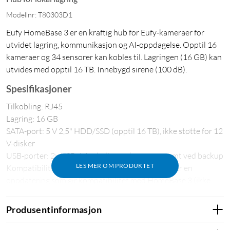
Modellnr: T80303D1
Eufy HomeBase 3 er en kraftig hub for Eufy-kameraer for
utvidet lagring, kommunikasjon og AI-oppdagelse. Opptil 16
kameraer og 34 sensorer kan kobles til. Lagringen (16 GB) kan
utvides med opptil 16 TB. Innebygd sirene (100 dB).
Spesifikasjoner
Tilkobling: RJ45
Lagring: 16 GB
SATA-port: 5 V 2,5" HDD/SSD (opptil 16 TB), ikke støtte for 12
V-disker
USB-porter: 2x USB-A for lading av kameraer samt ved backup
LES MER OM PRODUKTET
Kompatibilitet: Alle Eufy-kameraer og sensorer får en
oppdatering som gir kompatibilitet med HomeBase 3 (ikke
Wired Doorbells, samt Wireless Doorbell E8213)
Produsentinformasjon