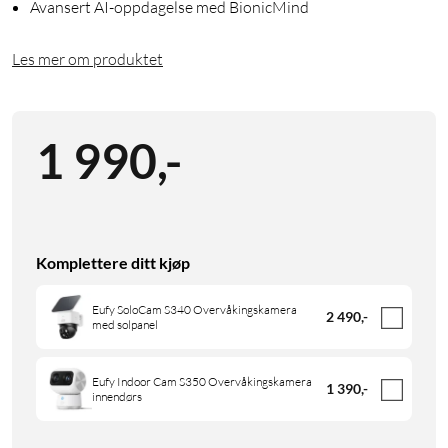
Avansert AI-oppdagelse med BionicMind
Les mer om produktet
1 990
,
-
Komplettere ditt kjøp
Eufy SoloCam S340 Overvåkingskamera
2 490
,
-
med solpanel
Eufy Indoor Cam S350 Overvåkingskamera
1 390
,
-
innendørs