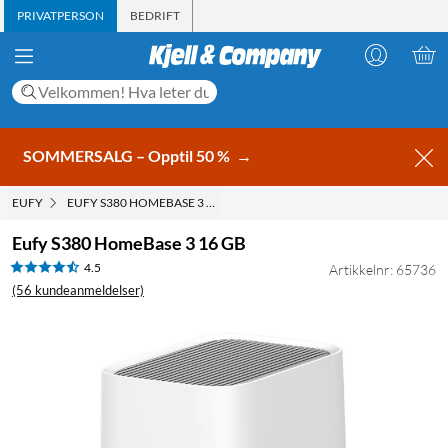
PRIVATPERSON
BEDRIFT
SOMMERSALG – Opptil 50 %
→
EUFY
EUFY S380 HOMEBASE 3 16 GB
Eufy S380 HomeBase 3 16 GB
4.5
Artikkelnr: 65736
(56 kundeanmeldelser)