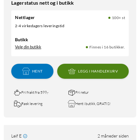
Lagerstatus nett og i butikk
Nettlager
100+ st
2-4 virkedagers leveringstid
Butikk
Velg din butikk
Finnes i 16 butikker.
HENT
LEGG I HANDLEKURV
Fri frakt fra 599,-
Fri retur
Rask levering
Hent i butikk, GRATIS!
Leif E
2 måneder siden