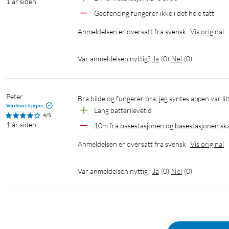
1 år siden
Kameraer som tåler kulde, varme og regn. S
Geofencing fungerer ikke i det hele tatt
Anmeldelsen er oversatt fra svensk
Vis original
Varsler som betyr noe
Var anmeldelsen nyttig?
Ja
(
0
)
Nei
(
0
)
Personoppdagelse reduserer antall falske varsler du får. eufyCam
Smarte oppdagelsessoner
Peter
Bra bilde og fungerer bra, jeg syntes appen var li
Verifisert kjøper
Tilpass de områdene der kameraet vil oppdage bevegelse. Still inn
Lang batterilevetid
4/5
varslene som er interessante.
1 år siden
10m fra basestasjonen og basestasjonen skal
Anmeldelsen er oversatt fra svensk
Vis original
Med 16 GB lagring kan du trygt la
Var anmeldelsen nyttig?
Ja
(
0
)
Nei
(
0
)
Pålitelig lagring – lokal lagring