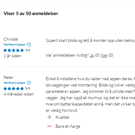
over alt som skjer rundt hjemmet ditt.
Viser 5 av 50 anmeldelser
Eufy Security
Med mobilappen
Eufy Security
(iOS/Android) er det enkelt å kobl
direktebilder eller bla gjennom historikken av hendelser og innspil
Christel
Supert klart bilde og lett å monter opp uten beho
Verifisert kjøper
5/5
Var anmeldelsen nyttig?
Ja
(
0
)
Nei
(
0
)
1 år siden
Batteridevne kameraer som holder
Peter
Enkel å installere hvis du laster ned appen deres. Fungerer perfekt! Godt valg for å kunne bruke magneter eller 
Verifisert kjøper
skruegjenger ved montering. Bilde og lyd er veldig
5/5
parametere i appen. Jeg kommer til å utvide med f
100 % kabelfritt – 365 dagers batteritid
4 måneder siden
vegger. Jeg har også et murhus, og det er ikke no
Uten kabler eller ledninger av noen slag kan eufyCam 2 Pro inst
noe om batterikapasiteten ennå, men det virker bra
365 dager på bare én opplading.
er veldig fornøyd.
Kvalitet
Bare én farge