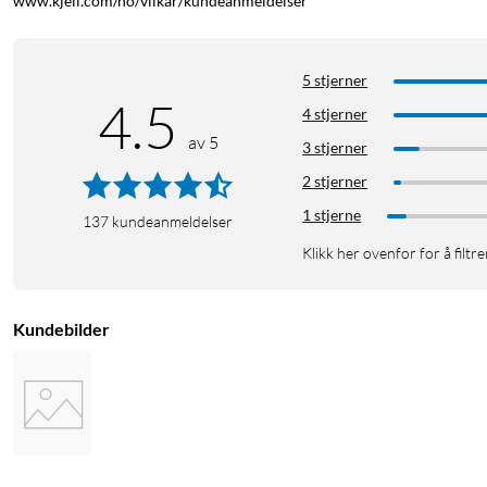
www.kjell.com/no/vilkar/kundeanmeldelser
5 stjerner
4.5
4 stjerner
av 5
3 stjerner
2 stjerner
1 stjerne
137
kundeanmeldelser
Klikk her ovenfor for å filtre
2K-oppløsning og F2.0-blender
1 års trygg kameraovervåking på én opplading
Kundebilder
Ingen skjulte avgifter – unngå abonnement
Avansert nattsyn med Sony-sensor
Konstruert for tøffe værforhold (IP67)
Beskytter deg, din familie og din integritet
Hvert eufy Security-produkt er konstruert for å sikre at dine sikk