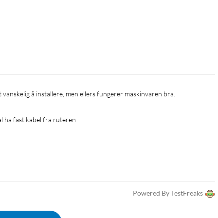
om gir pålitelig sikkerhet for hjemmet ditt.
 skiller på en intelligent måte mennesker fra objekter.
tt vanskelig å installere, men ellers fungerer maskinvaren bra. 
 sonen slik at den passer hjemmet ditt, slik at du bare får de
 ha fast kabel fra ruteren 
gre opptil 3 måneder med materiale.
Powered By TestFreaks