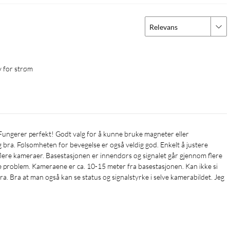
Relevans
e deg til kameraene dine – uansett hvor du er i verden. Se
linger – i tillegg kan du justere innstillinger og varsler.
v for strøm
 i opptil 365 dager på én ladning.
 bra. Følsomheten for bevegelse er også veldig god. Enkelt å justere 
lere kameraer. Basestasjonen er innendørs og signalet går gjennom flere 
e problem. Kameraene er ca. 10-15 meter fra basestasjonen. Kan ikke si 
alleres enkelt innendørs og utendørs og overvåke hjemmet ditt i
. Bra at man også kan se status og signalstyrke i selve kamerabildet. Jeg 