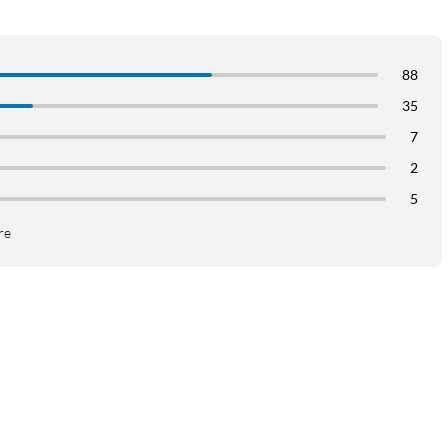
88
35
7
2
5
re
erhetsdata holdes private. Få ro i sinnet – du vil ha god oversikt