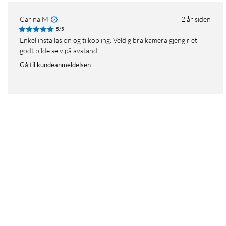
Carina M
2 år siden
5/5
Enkel installasjon og tilkobling. Veldig bra kamera gjengir et
godt bilde selv på avstand.
Gå til kundeanmeldelsen