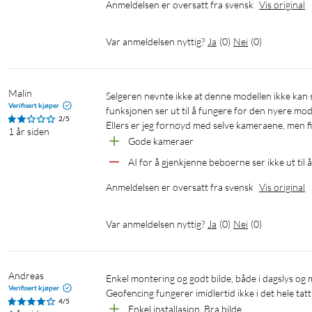
Anmeldelsen er oversatt fra svensk
Vis original
Knivskarpt bilde som fa
Var anmeldelsen nyttig?
Ja
(
0
)
Nei
(
0
)
Automatisk bildeforbedring
Malin
Få klarere og lysere bilde av personene på bildet. Innebygd AI-t
Selgeren nevnte ikke at denne modellen ikke kan slå av varsler for de som bor i huset når de blir sett i kameraet. AI-
Verifisert kjøper
funksjonen ser ut til å fungere for den nyere mode
2/5
Ellers er jeg fornøyd med selve kameraene, men fi
1 år siden
Gode kameraer
AI for å gjenkjenne beboerne ser ikke ut til å
Ved hjelp av innebygd belysning lyser du opp 
Anmeldelsen er oversatt fra svensk
Vis original
Var anmeldelsen nyttig?
Ja
(
0
)
Nei
(
0
)
Forvandle natt til dag
Den infrarøde sensoren gjør at du kan se hele bildet skarpt, selv i
Andreas
Enkel montering og godt bilde, både i dagslys og mørke.

Verifisert kjøper
Geofencing fungerer imidlertid ikke i det hele tatt
4/5
Enkel installasjon, Bra bilde