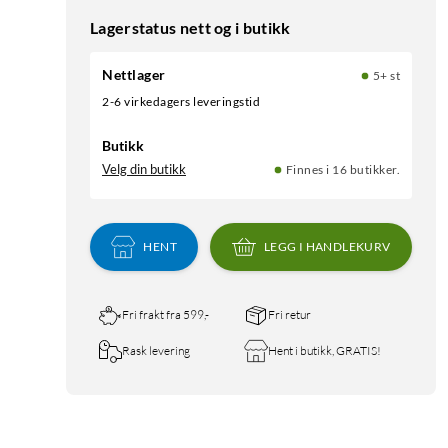
Lagerstatus nett og i butikk
Nettlager
5+ st
2-6 virkedagers leveringstid
Butikk
Velg din butikk
Finnes i 16 butikker.
HENT
LEGG I HANDLEKURV
Fri frakt fra 599,-
Fri retur
Rask levering
Hent i butikk, GRATIS!