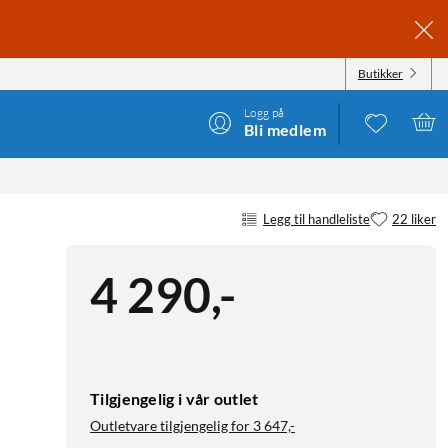
Butikker
Logg på
Bli medlem
Legg til handleliste
22 liker
4 290
,
-
Tilgjengelig i vår outlet
Outletvare tilgjengelig for
3 647,-