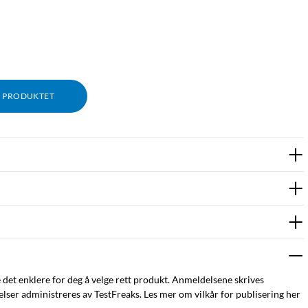
M PRODUKTET
e det enklere for deg å velge rett produkt. Anmeldelsene skrives
ser administreres av TestFreaks. Les mer om vilkår for publisering her