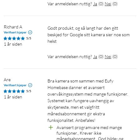
Var anmeldelsen nyttig?
Ja
(
0
)
Nei
(
0
)
Har toveis lyd for enkel kommunikasjon.
Richard A
Godt produkt, og så langt har den gitt 
Verifisert kjøper
beskjed før Google sitt kamera sier noe som 
5/5
helst
1 år siden
Kommuniser fra kameraet ditt
Var anmeldelsen nyttig?
Ja
(
0
)
Nei
(
0
)
Snakk i sanntid til alle som passerer, via kameraets innebygde
toveislyd.
Spesifikasjoner:
Are
Bra kamera som sammen med Eufy 
Verifisert kjøper
Homebase danner et avansert 
Oppløsning: 2K (1080p med Homekit)
5/5
overvåkingssystem med mange funksjoner. 
1 år siden
Synsfelt: 125 grader
Systemet kan fungere uavhengig av 
Nattsyn: opptil 10 m
skytjeneste, men et valgfritt 
WDR, 8x zoom og H.265/H.264-enkoding
månedsabonnement gir ekstra 
Værbestandiget: Nei
funksjonalitet. Anbefales!  
Spotlight: Nei
Avansert programvare med mange 
funksjoner., Krever ikke 
Brukes uten EufyCam Basestasjon
månedsabonnement., God bilde- og 