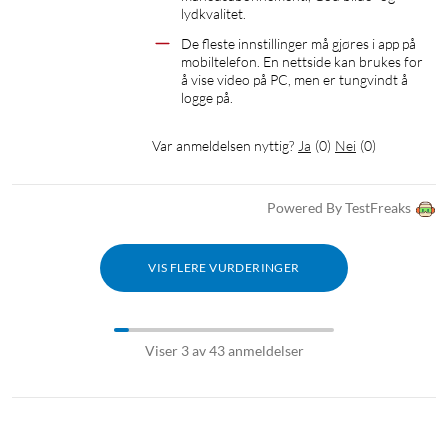
Mål: Ø75x108 mm
lydkvalitet.
De fleste innstillinger må gjøres i app på 
mobiltelefon. En nettside kan brukes for 
I pakken:
å vise video på PC, men er tungvindt å 
logge på.
1x eufy Security 2K Indoor Cam Pan & Tilt
Veggfeste og skruer
Var anmeldelsen nyttig?
Ja
(
0
)
Nei
(
0
)
Micro-USB-kabel, 2 m
USB-strømadapter
Powered By TestFreaks
VIS FLERE VURDERINGER
Viser 3 av 43 anmeldelser