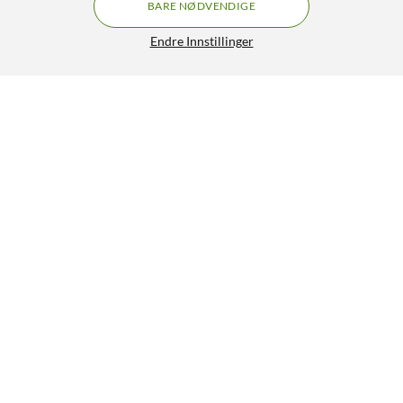
BARE NØDVENDIGE
Endre Innstillinger
Eufy Indoor Cam 2K Pan & Tilt
GRATIS FRAKT
Overvåkingskamera innendørs
599,-
4.5/5
HENT
LEGG I HANDLEKURV
Lignende produkter
SPAR 250 KR
24
1