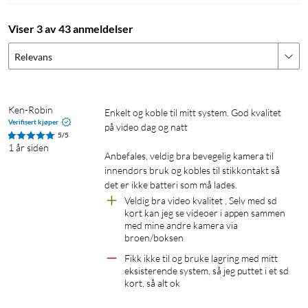
Smart integrasjon
Viser 3 av 43 anmeldelser
Koble innendørskameraet til Apple HomeKit, Google
Assistant eller Amazon Alexa for fullstendig kontroll over
Relevans
overvåkingen. (HomeKit tilgjengelig via oppdatering. Når du
åpner HomeKit, må brukerne legge til enheten i eufy Security-
appen og deretter sluttføre aktiveringsprosessen.)
Ken-Robin
Enkelt og koble til mitt system. God kvalitet 
Verifisert kjøper
på video dag og natt

5/5
1 år siden
Anbefales, veldig bra bevegelig kamera til 
Følger automatisk bevegelsene dine.
innendørs bruk og kobles til stikkontakt så 
det er ikke batteri som må lades.
Veldig bra video kvalitet , Selv med sd 
kort kan jeg se videoer i appen sammen 
med mine andre kamera via 
Følger bevegelser
broen/boksen
Når bevegelse oppdages, følger kameraet automatisk det
Fikk ikke til og bruke lagring med mitt 
bevegelige subjektet. Panorer linsen 360° horisontalt eller hell
eksisterende system, så jeg puttet i et sd 
den 96° vertikalt for å få oversikt over hele rommet.
kort, så alt ok