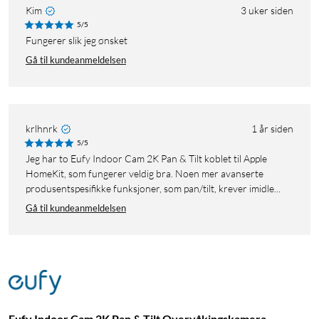
Kim
3 uker siden
5/5
Fungerer slik jeg ønsket
Gå til kundeanmeldelsen
krlhnrk
1 år siden
5/5
Jeg har to Eufy Indoor Cam 2K Pan & Tilt koblet til Apple
HomeKit, som fungerer veldig bra. Noen mer avanserte
produsentspesifikke funksjoner, som pan/tilt, krever imidle...
Gå til kundeanmeldelsen
Eufy Indoor Cam 2K Pan & Tilt Overvåkingskamera