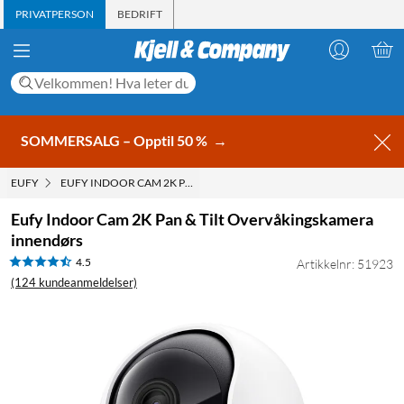
PRIVATPERSON
BEDRIFT
SOMMERSALG – Opptil 50 %
→
EUFY
EUFY INDOOR CAM 2K PAN & TILT OVERVÅKINGSKAMERA INNEND
Eufy Indoor Cam 2K Pan & Tilt Overvåkingskamera
innendørs
4.5
Artikkelnr: 51923
(124 kundeanmeldelser)