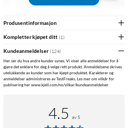
Produsentinformasjon
360° kontroll
Perfekt som babycall med lydaktivering
Raske varsler
Kompletter kjøpet ditt
(
1
)
Følger bevegelser
Aktivitetssoner
Kundeanmeldelser
(
124
)
Avansert nattsyn
Her ser du hva andre kunder synes. Vi viser alle anmeldelser for å
Kommuniser fra kameraet ditt
gjøre det enklere for deg å velge rett produkt. Anmeldelsene skrives
To lagringsalternativer
utelukkende av kunder som har kjøpt produktet. Karakterer og
Plug and Play
anmeldelser administreres av TestFreaks. Les mer om vilkår for
Helt avgiftsfri – suppler med Micro-SD-kort, NAS eller
publisering her www.kjell.com/no/vilkar/kundeanmeldelser
valgfri skylagringstjeneste.
4.5
av 5