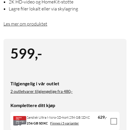
2K HD-video og HomeKit-støtte
Lagre filer lokalt eller via skylagring
Les mer om produktet
599
,
-
Tilgjengelig i vår outlet
2 outletvarer tilgjengelige fra
480,-
Komplettere ditt kjøp
629
,
-
Sandisk Ultra Micro-SD-kort 256 GB SDXC
256 GB SDXC
Finnes i 5 varianter