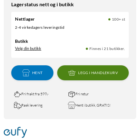
Lagerstatus nett og i butikk
Nettlager
100+ st
2-4 virkedagers leveringstid
Butikk
Velg din butikk
Finnes i 21 butikker.
HENT
LEGG I HANDLEKURV
Fri frakt fra 599,-
Fri retur
Rask levering
Hent i butikk, GRATIS!