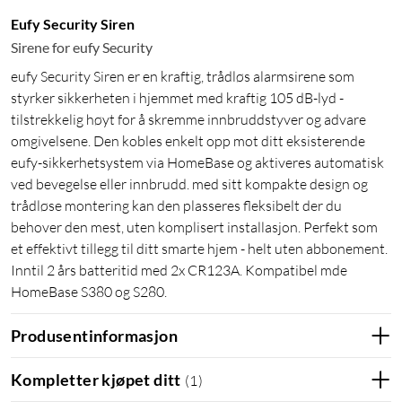
Eufy Security Siren
Sirene for eufy Security
eufy Security Siren er en kraftig, trådløs alarmsirene som
styrker sikkerheten i hjemmet med kraftig 105 dB-lyd -
tilstrekkelig høyt for å skremme innbruddstyver og advare
omgivelsene. Den kobles enkelt opp mot ditt eksisterende
eufy-sikkerhetsystem via HomeBase og aktiveres automatisk
ved bevegelse eller innbrudd. med sitt kompakte design og
trådløse montering kan den plasseres fleksibelt der du
behover den mest, uten komplisert installasjon. Perfekt som
et effektivt tillegg til ditt smarte hjem - helt uten abbonement.
Inntil 2 års batteritid med 2x CR123A. Kompatibel mde
HomeBase S380 og S280.
Produsentinformasjon
Kompletter kjøpet ditt
(
1
)