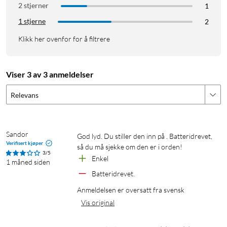
2 stjerner
1
1 stjerne
2
Klikk her ovenfor for å filtrere
Viser 3 av 3 anmeldelser
Relevans
Sandor
God lyd. Du stiller den inn på . Batteridrevet, 
Verifisert kjøper
så du må sjekke om den er i orden!
3/5
Enkel
1 måned siden
Batteridrevet.
Anmeldelsen er oversatt fra svensk
Vis original