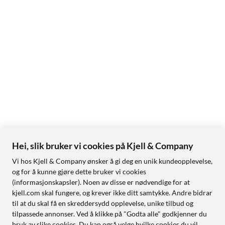
Hei, slik bruker vi cookies på Kjell & Company
Vi hos Kjell & Company ønsker å gi deg en unik kundeopplevelse,
og for å kunne gjøre dette bruker vi cookies
(informasjonskapsler). Noen av disse er nødvendige for at
kjell.com skal fungere, og krever ikke ditt samtykke. Andre bidrar
til at du skal få en skreddersydd opplevelse, unike tilbud og
tilpassede annonser. Ved å klikke på "Godta alle" godkjenner du
bruk av slike cookies. Du kan også velge hvilke cookies du vil