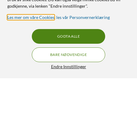
godkjenne, via lenken "Endre innstillinger".
Les mer om våre Cookies
,
les vår Personvernerklæring
GODTA ALLE
BARE NØDVENDIGE
Endre Innstillinger
Eufy Security Siren
499,-
2.5/5
HENT
LEGG I HANDLEKURV