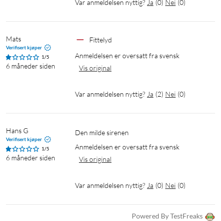
Var anmeldelsen nyttig?
Ja
(
0
)
Nei
(
0
)
Mats
Fittelyd
Verifisert kjøper
Anmeldelsen er oversatt fra svensk
1/5
6 måneder siden
Vis original
Var anmeldelsen nyttig?
Ja
(
2
)
Nei
(
0
)
Hans G
Den milde sirenen
Verifisert kjøper
Anmeldelsen er oversatt fra svensk
1/5
6 måneder siden
Vis original
Var anmeldelsen nyttig?
Ja
(
0
)
Nei
(
0
)
Powered By TestFreaks