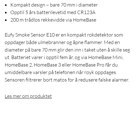
Kompakt design – bare 70 mm i diameter
Opptil 5 års batterilevetid med CR123A
200 m trådløs rekkevidde via HomeBase
Eufy Smoke Sensor E10 er en kompakt røkdetektor som
oppdager både ulmebranner og åpne flammer. Med en
diameter på bare 70 mm glir den inn i taket uten å skille seg
ut. Batteriet varer i opptil fem år, og via HomeBase Mini,
HomeBase 2, HomeBase 3 eller HomeBase Pro får du
umiddelbare varsler på telefonen når røyk oppdages.
Sensoren filtrerer bort matos for å redusere falske alarmer.
Les mer om produktet