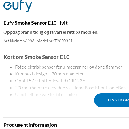
Eufy Smoke Sensor E10 Hvit
Oppdag brann tidlig og få varsel rett på mobilen.
Artikkelnr: 66983
Modellnr: T90S0321
Kort om Smoke Sensor E10
Fotoelektrisk sensor for ulmebranner og åpne flammer
Kompakt design – 70 mm diameter
Opptil 5 års batterilevetid (CR123A)
200 m trådløs rekkevidde via HomeBase Mini, HomeBase 
Umiddelbare varsler til mobilen
LES MER O
Oppdag brann før det er for sent
Produsentinformasjon