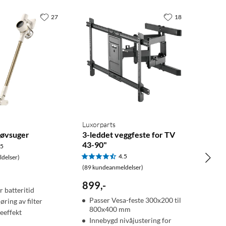
27
18
Luxorparts
tøvsuger
3-leddet veggfeste for TV
43-90"
.5
4.5
delser)
(89 kundeanmeldelser)
899
,
-
r batteritid
Passer Vesa-feste 300x200 til
øring av filter
800x400 mm
geeffekt
Innebygd nivåjustering for