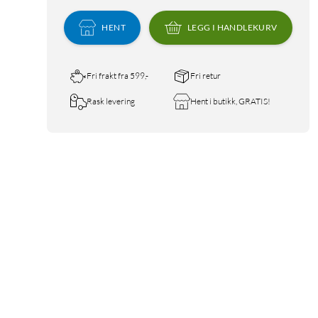
HENT
LEGG I HANDLEKURV
Fri frakt fra 599,-
Fri retur
Rask levering
Hent i butikk, GRATIS!