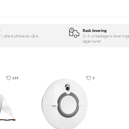
r
Rask levering
r i alle butikkene våre.
2–4 virkedagers leverings
meBase Pro (selges separat)
lagervarer
219
3