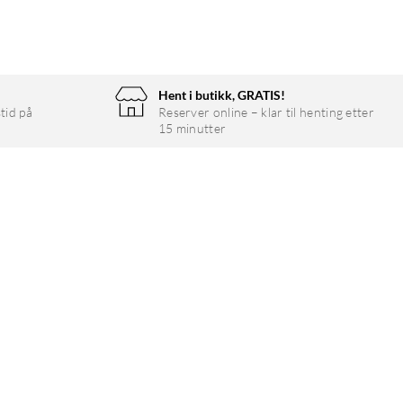
Hent i butikk, GRATIS!
tid på
Reserver online – klar til henting etter
15 minutter