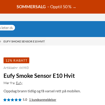
SOMMERSALG
– Opptil 50 % →
EUFY SMOKE SENSOR E10 HVIT
12% RABATT
Artikkelnr: 66983
Eufy Smoke Sensor E10 Hvit
Mer fra:
Eufy
Oppdag brann tidlig og få varsel rett på mobilen.
5.0
1 kundeanmeldelser