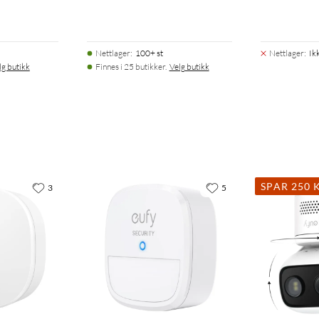
Nettlager
:
100+ st
Nettlager
:
Ik
lg butikk
Finnes i 25 butikker.
Velg butikk
SPAR 250 
3
5