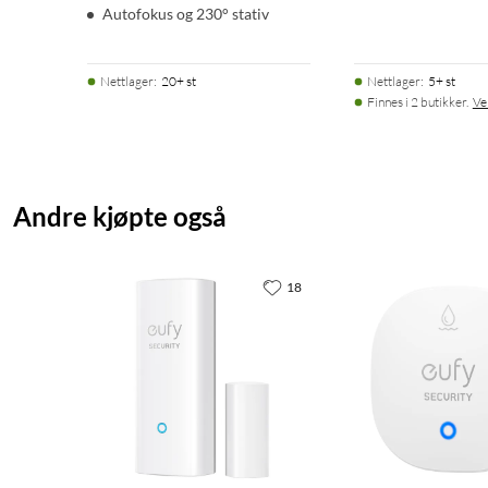
Autofokus og 230° stativ
Nettlager
:
20+ st
Nettlager
:
5+ st
Finnes i 2 butikker.
Ve
Andre kjøpte også
18