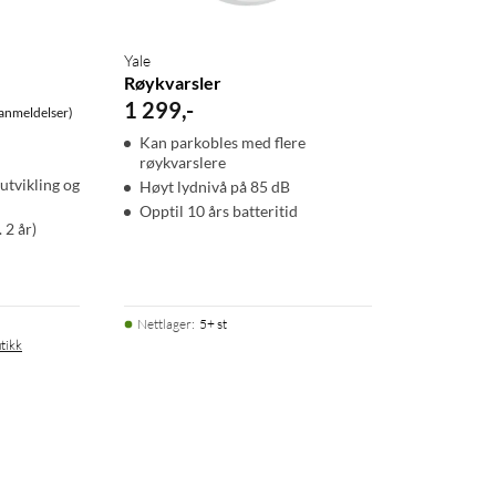
Yale
Røykvarsler
1 299
,
-
anmeldelser)
Kan parkobles med flere
røykvarslere
utvikling og
Høyt lydnivå på 85 dB
Opptil 10 års batteritid
 2 år)
Nettlager
:
5+ st
tikk