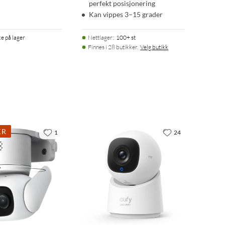
perfekt posisjonering
Kan vippes 3–15 grader
ke på lager
Nettlager
:
100+ st
Finnes i 28 butikker.
Velg butikk
KR
1
24