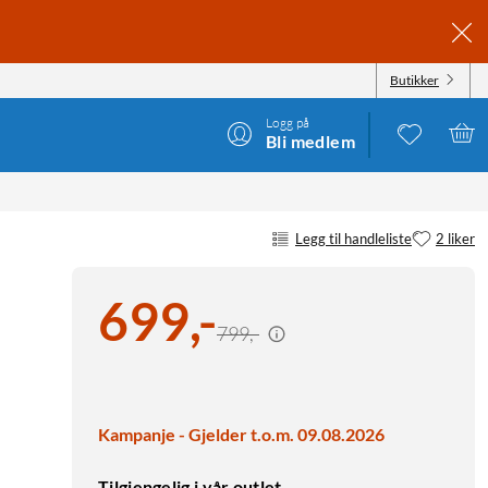
Butikker
Logg på
Bli medlem
Legg til handleliste
2 liker
699
,
-
799,-
Kampanje - Gjelder t.o.m. 09.08.2026
Tilgjengelig i vår outlet