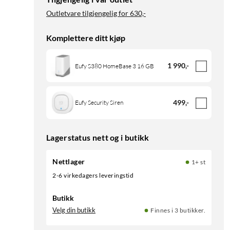
Outletvare tilgjengelig for
630,-
Komplettere ditt kjøp
1 990
,
-
Eufy S380 HomeBase 3 16 GB
499
,
-
Eufy Security Siren
Lagerstatus nett og i butikk
Nettlager
1+ st
2-6 virkedagers leveringstid
Butikk
Velg din butikk
Finnes i 3 butikker.