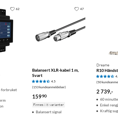
62
47
Dreame
Balansert XLR-kabel 1 m,
R10 Hånds
Svart
r
4
4.5
(50 kundeanmel
(153 kundeanmeldelser)
e forbruket
2 739
,
-
159
90
60 minutte
jerm
Finnes i 8 varianter
Enkel rengj
on
Kraftig su
Balansert signal