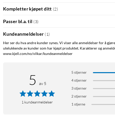
Den fotoelektriske sensoren reagerer på både ulmebranner og åp
redusere risikoen for falske alarmer. Sensoren oppfyller UL 217
Kompletter kjøpet ditt
(
2
)
Kompakt og diskret
Passer bl.a. til
(
3
)
Med en diameter på bare 70 mm er Smoke Sensor E10 omtrent en tr
Kundeanmeldelser
(
1
)
taket uten å forstyrre interiøret.
Her ser du hva andre kunder synes. Vi viser alle anmeldelser for å gjør
Smart og tilkoblet
utelukkende av kunder som har kjøpt produktet. Karakterer og anmeldel
www.kjell.com/no/vilkar/kundeanmeldelser
Koble sensoren til en eufy HomeBase Mini, HomeBase 2, HomeBas
direkte på mobilen via Eufy Security-appen. Den trådløse rekkevid
større boliger.
5 stjerner
5
4 stjerner
Spesifikasjoner
av 5
3 stjerner
Sensortype: Fotoelektrisk
Diameter: 70 mm
2 stjerner
1
kundeanmeldelser
Mål (BxDxH): 70×70×37 mm
1 stjerne
Batteri: CR123A (litium)