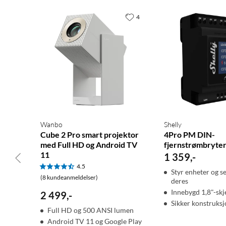
4
Wanbo
Shelly
Cube 2 Pro smart projektor
4Pro PM DIN-
med Full HD og Android TV
fjernstrømbryte
11
1 359
,
-
4.5
Styr enheter og s
(8 kundeanmeldelser)
deres
Innebygd 1,8"-sk
2 499
,
-
Sikker konstruksj
Full HD og 500 ANSI lumen
Android TV 11 og Google Play