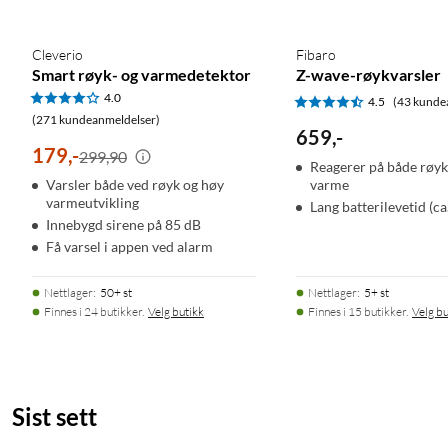
Cleverio
Fibaro
Smart røyk- og varmedetektor
Z-wave-røykvarsler
4.0
4.5
(43 kunde
(271 kundeanmeldelser)
659
,
-
179
,
-
299,90
Reagerer på både røyk
Varsler både ved røyk og høy
varme
varmeutvikling
Lang batterilevetid (ca.
Innebygd sirene på 85 dB
Få varsel i appen ved alarm
Nettlager
:
50+ st
Nettlager
:
5+ st
Finnes i 24 butikker.
Velg butikk
Finnes i 15 butikker.
Velg bu
Sist sett