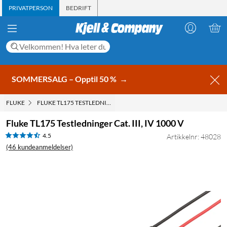
PRIVATPERSON
BEDRIFT
SOMMERSALG – Opptil 50 %
→
FLUKE
FLUKE TL175 TESTLEDNINGER CAT. III, IV 1000 V
Fluke TL175 Testledninger Cat. III, IV 1000 V
4.5
Artikkelnr: 48028
(46 kundeanmeldelser)