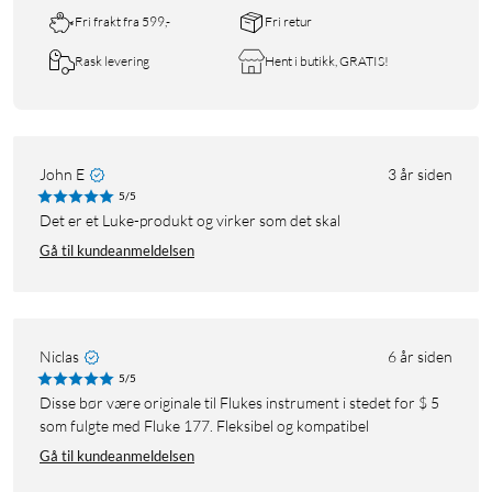
Fri frakt fra 599,-
Fri retur
Rask levering
Hent i butikk, GRATIS!
John E
3 år siden
5/5
Det er et Luke-produkt og virker som det skal
Gå til kundeanmeldelsen
Niclas
6 år siden
5/5
Disse bør være originale til Flukes instrument i stedet for $ 5
som fulgte med Fluke 177. Fleksibel og kompatibel
Gå til kundeanmeldelsen