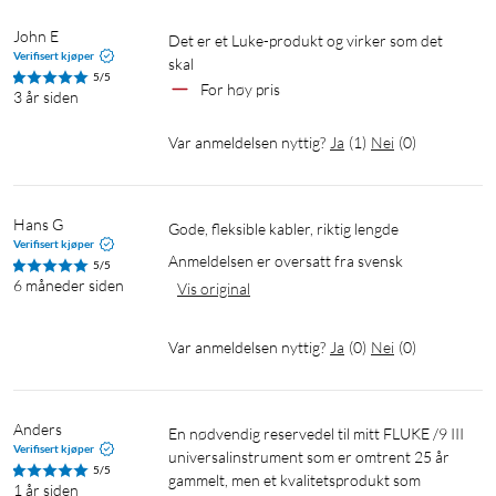
John E
Det er et Luke-produkt og virker som det 
Verifisert kjøper
skal
5/5
For høy pris
3 år siden
Var anmeldelsen nyttig?
Ja
(
1
)
Nei
(
0
)
Hans G
Gode, fleksible kabler, riktig lengde
Verifisert kjøper
Anmeldelsen er oversatt fra svensk
5/5
6 måneder siden
Vis original
Var anmeldelsen nyttig?
Ja
(
0
)
Nei
(
0
)
Anders
En nødvendig reservedel til mitt FLUKE /9 III 
Verifisert kjøper
universalinstrument som er omtrent 25 år 
5/5
gammelt, men et kvalitetsprodukt som 
1 år siden