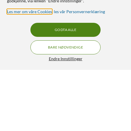
godkjenne, via lenken "Endre innstillinger".
Les mer om våre Cookies
,
les vår Personvernerklæring
GODTA ALLE
BARE NØDVENDIGE
Endre Innstillinger
Fujifilm instax Link WIDE grå inkludert 10-pk.
GRATIS FRAKT
film
1 799,-
5/5
HENT
LEGG I HANDLEKURV