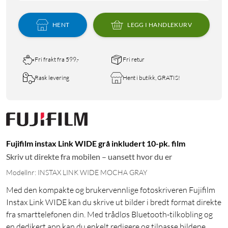
HENT
LEGG I HANDLEKURV
Fri frakt fra 599,-
Fri retur
Rask levering
Hent i butikk, GRATIS!
Fujifilm instax Link WIDE grå inkludert 10-pk. film
Skriv ut direkte fra mobilen – uansett hvor du er
Modellnr: INSTAX LINK WIDE MOCHA GRAY
Med den kompakte og brukervennlige fotoskriveren Fujifilm
Instax Link WIDE kan du skrive ut bilder i bredt format direkte
fra smarttelefonen din. Med trådløs Bluetooth-tilkobling og
en dedikert app kan du enkelt redigere og tilpasse bildene