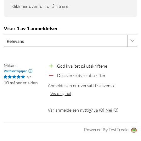
Bildeformat som støttes - JPEG, PNG, HEIF, DNG
Klikk her ovenfor for å filtrere
Batteritid: opptil 100 utskrifter
Ladetid: 80–120 minutter
Mål: 139 × 127,5 × 33,7 mm
Viser 1 av 1 anmeldelser
Vekt: 340 g
Relevans
Lades via medfølgende USB-kabel
I pakken
Mikael
God kvalitet på utskriftene
Instax Link WIDE fotoskriver
Verifisert kjøper
USB-ladekabel (30 cm)
Dessverre dyre utskrifter
5/5
10 måneder siden
Håndleddsstropp
Anmeldelsen er oversatt fra svensk
10pk med instax WIDE instant film
Vis original
Brukermanual
Var anmeldelsen nyttig?
Ja
(
0
)
Nei
(
0
)
Mobilprinter
Powered By TestFreaks