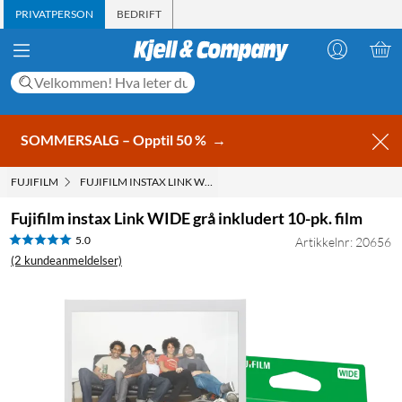
PRIVATPERSON
BEDRIFT
SOMMERSALG – Opptil 50 %
→
FUJIFILM
FUJIFILM INSTAX LINK WIDE GRÅ INKLUDERT 10-PK. FILM
Fujifilm instax Link WIDE grå inkludert 10-pk. film
5.0
Artikkelnr: 20656
(2 kundeanmeldelser)