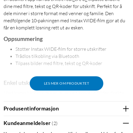
dine med filtre, tekst og QR-koder før utskrift. Perfekt for å
dele minner i større format med venner og familie. Den
medfølgende 10-pakningen med Instax WIDE-film gjør at du
får en komplett løsning rett ut av esken.
Oppsummering
Støtter Instax WIDE-film for større utskrifter
Trådløs tilkobling via Bluetooth
Tilpass bilder med filtre, tekst og QR-koder
Enkel utskrift fra smarttelefonen
LES MER OM PRODUKTET
Med Instax Link WIDE kan du enkelt skrive ut bilder direkte
fra smarttelefonen. Bare koble til via Bluetooth, velg bildet i
appen, og sveip opp for å skrive ut.
Produsentinformasjon
Tilpass utskriftene dine
Kundeanmeldelser
(
2
)
Bruk den dedikerte appen til å legge til filtre, justere