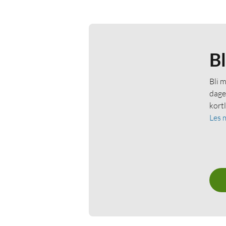
B
Bli 
dage
kort
Les 