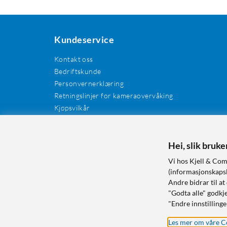
Kundeservice
Kontakt oss
Bedriftskunde
Personvernerklæring
Retningslinjer for kameraovervåking
Kjøpsvilkår
EE-avfall
Cookies / informasjonskapsler
Kundeanmeldelser
Hei, slik bruk
Manualer og drivere
Vi hos Kjell & Com
Retur og reklamasjon
(informasjonskapsle
Andre bidrar til at
"Godta alle" godkje
"Endre innstillinge
Les mer om våre C