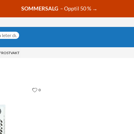
SOMMERSALG
– Opptil 50 % →
FROSTVAKT
0