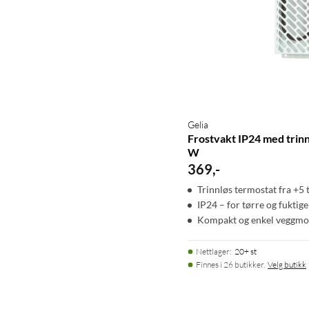
Gelia
Frostvakt IP24 med trin
W
369
,
-
Trinnløs termostat fra +5 
IP24 – for tørre og fuktig
Kompakt og enkel veggmo
Nettlager
:
20+ st
Finnes i 26 butikker.
Velg butikk