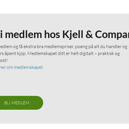
li medlem hos Kjell & Compa
medlem og få ekstra bra medlemspriser, poeng på alt du handler og
rs åpent kjøp. Medlemskapet ditt er helt digitalt – praktisk og
løst!
mer om medlemskapet
BLI MEDLEM