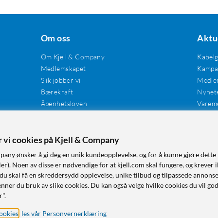
Om oss
Aktu
Om Kjell & Company
Kabel
Medlemskapet
Kampan
Slik jobber vi
Medle
Bærekraft
Nyhet
Åpenhetsloven
Varem
Karriere
Våre butikker
Tilgjengelighet
er vi cookies på Kjell & Company
pany ønsker å gi deg en unik kundeopplevelse, og for å kunne gjøre dette 
r). Noen av disse er nødvendige for at kjell.com skal fungere, og krever i
 du skal få en skreddersydd opplevelse, unike tilbud og tilpassede annonse
nner du bruk av slike cookies. Du kan også velge hvilke cookies du vil go
r".
ookies
,
les vår Personvernerklæring