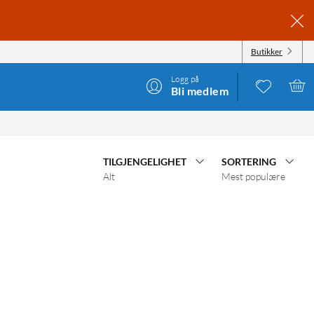
Butikker
Logg på
Bli medlem
TILGJENGELIGHET
SORTERING
Alt
Mest populære