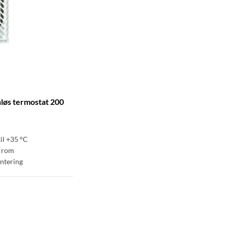
nløs termostat 200
til +35 °C
e rom
ntering