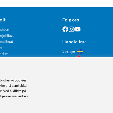
elt
Følg oss
guiden
jetilbud
Handle fra:
mstilbud
er
Sverige
erker
Norge
bruker vi cookies
kke ditt samtykke.
r. Ved å klikke på
dkjenne, via lenken