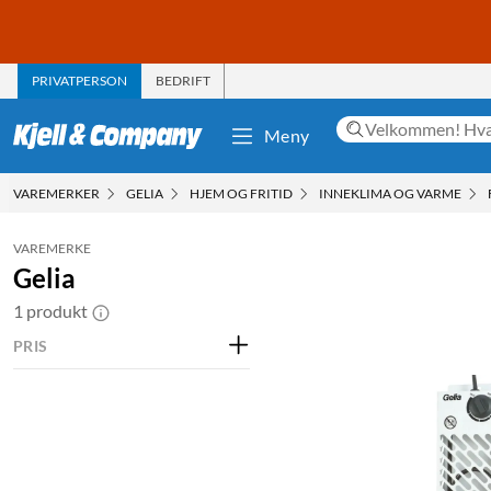
PRIVATPERSON
BEDRIFT
Meny
VAREMERKER
GELIA
HJEM OG FRITID
INNEKLIMA OG VARME
VAREMERKE
Gelia
1 produkt
PRIS