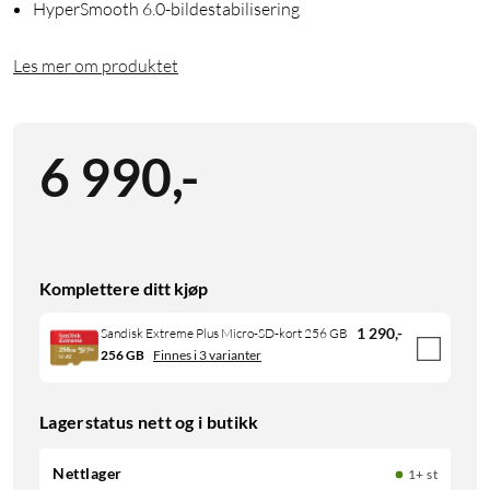
HyperSmooth 6.0-bildestabilisering
Les mer om produktet
6 990
,
-
Komplettere ditt kjøp
1 290
,
-
Sandisk Extreme Plus Micro-SD-kort 256 GB
256 GB
Finnes i 3 varianter
Lagerstatus nett og i butikk
Nettlager
1+ st