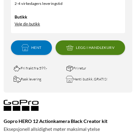
2-4 virkedagers leveringstid
Butikk
Velg din butikk
HENT
LEGG I HANDLEKURV
Fri frakt fra 599,-
Fri retur
Rask levering
Hent i butikk, GRATIS!
Gopro HERO 12 Actionkamera Black Creator kit
Eksepsjonell allsidighet møter maksimal ytelse