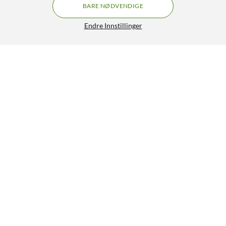
BARE NØDVENDIGE
Endre Innstillinger
Gopro HERO 12 Actionkamera Black Creator kit
GRATIS FRAKT
4/5
6 990,-
HENT
LEGG I HANDLEKURV
Lignende produkter
2
0