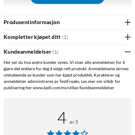
Produsentinformasjon
Kompletter kjøpet ditt
(
1
)
Hero 12 Black Creator Edition leveres med
Hero 12 Black
Kundeanmeldelser
(
1
)
Enduro-batteri
Selvheftende feste
Her ser du hva andre kunder synes. Vi viser alle anmeldelser for å
gjøre det enklere for deg å velge rett produkt. Anmeldelsene skrives
Monteringsspenne + tommelskrue
utelukkende av kunder som har kjøpt produktet. Karakterer og
USB-C-kabel
anmeldelser administreres av TestFreaks. Les mer om vilkår for
Volta (batterigrep / stativ / fjernkontroll)
publisering her www.kjell.com/no/vilkar/kundeanmeldelser
USB-gjennomgangsdør
USB-C-kabel
Lanyard
4
Media Mod
Avtakbar vindrute
av 5