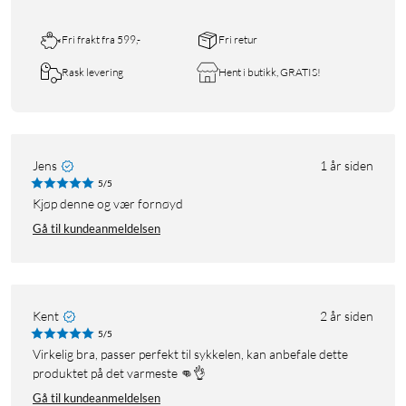
Fri frakt fra 599,-
Fri retur
Rask levering
Hent i butikk, GRATIS!
Jens
1 år siden
5/5
Kjøp denne og vær fornøyd
Gå til kundeanmeldelsen
Kent
2 år siden
5/5
Virkelig bra, passer perfekt til sykkelen, kan anbefale dette
produktet på det varmeste 👊👌
Gå til kundeanmeldelsen