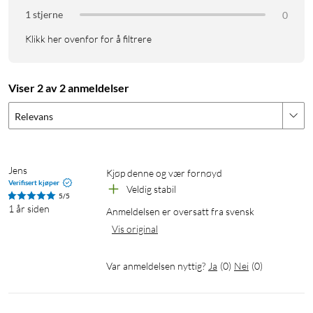
1 stjerne
0
Klikk her ovenfor for å filtrere
Viser 2 av 2 anmeldelser
Relevans
Jens
Kjøp denne og vær fornøyd 
Verifisert kjøper
Veldig stabil 
5/5
1 år siden
Anmeldelsen er oversatt fra svensk
Vis original
Var anmeldelsen nyttig?
Ja
(
0
)
Nei
(
0
)