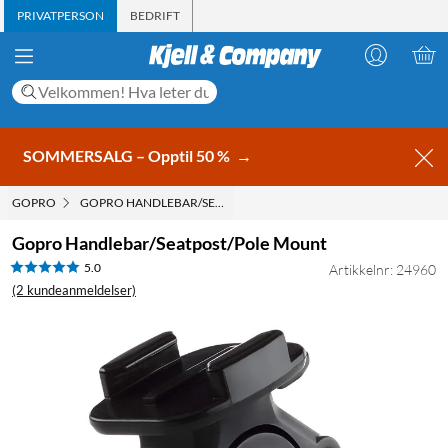
PRIVATPERSON
BEDRIFT
SOMMERSALG – Opptil 50 %
→
GOPRO
GOPRO HANDLEBAR/SEATPOST/POLE MOUNT
Gopro Handlebar/Seatpost/Pole Mount
5.0
Artikkelnr: 24960
(2 kundeanmeldelser)