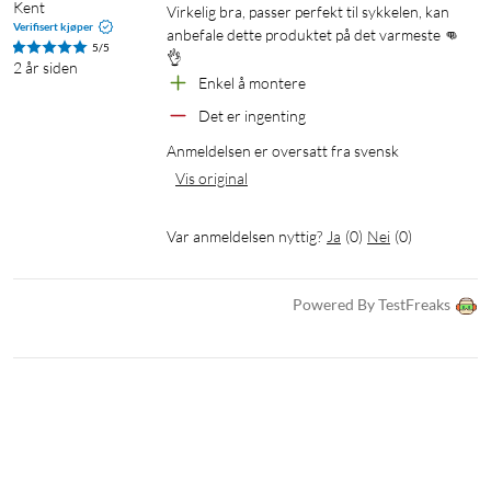
Kent
Virkelig bra, passer perfekt til sykkelen, kan 
Verifisert kjøper
anbefale dette produktet på det varmeste 👊
5/5
👌
2 år siden
Enkel å montere 
Det er ingenting 
Anmeldelsen er oversatt fra svensk
Vis original
Var anmeldelsen nyttig?
Ja
(
0
)
Nei
(
0
)
Powered By TestFreaks