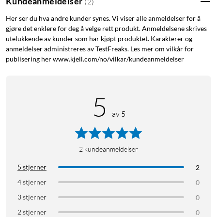
Kundeanmeldelser
(
2
)
Her ser du hva andre kunder synes. Vi viser alle anmeldelser for å
gjøre det enklere for deg å velge rett produkt. Anmeldelsene skrives
utelukkende av kunder som har kjøpt produktet. Karakterer og
anmeldelser administreres av TestFreaks. Les mer om vilkår for
publisering her www.kjell.com/no/vilkar/kundeanmeldelser
5
av 5
2
kundeanmeldelser
5 stjerner
2
4 stjerner
0
3 stjerner
0
2 stjerner
0