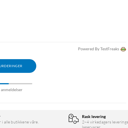
Powered By TestFreaks
VURDERINGER
8 anmeldelser
r
Rask levering
r i alle butikkene våre.
2–4 virkedagers leverings
lagervarer