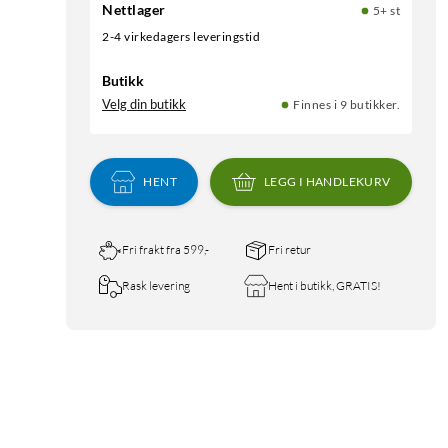
Nettlager
5+ st
2-4 virkedagers leveringstid
Butikk
Velg din butikk
Finnes i 9 butikker.
HENT
LEGG I HANDLEKURV
Fri frakt fra 599,-
Fri retur
Rask levering
Hent i butikk, GRATIS!