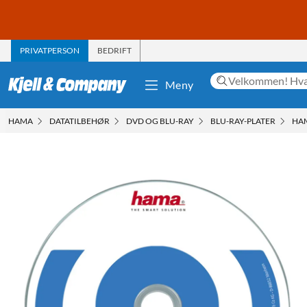
PRIVATPERSON
BEDRIFT
Meny
HAMA
DATATILBEHØR
DVD OG BLU-RAY
BLU-RAY-PLATER
HAM