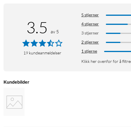
5 stjerner
3.5
4 stjerner
av 5
3 stjerner
2 stjerner
1 stjerne
19
kundeanmeldelser
Klikk her ovenfor for å filtre
Kundebilder