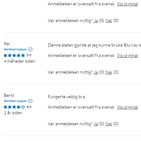
Anmeldelsen er oversatt fra svensk
Vis original
Var anmeldelsen nyttig?
Ja
(
0
)
Nei
(
0
)
Per
Denne platen gjorde at jeg kunne bruke Blu-ray-sp
Verifisert kjøper
Anmeldelsen er oversatt fra svensk
Vis original
5/5
4 måneder siden
Var anmeldelsen nyttig?
Ja
(
0
)
Nei
(
0
)
Bertil
Fungerte veldig bra.
Verifisert kjøper
Anmeldelsen er oversatt fra svensk
Vis original
4/5
1 år siden
Var anmeldelsen nyttig?
Ja
(
0
)
Nei
(
0
)