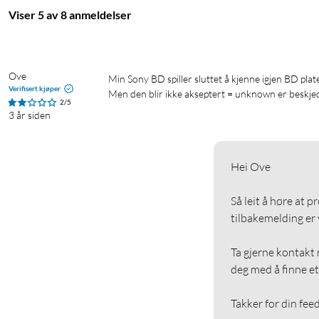
Viser 5 av 8 anmeldelser
Ove
Min Sony BD spiller sluttet å kjenne igjen BD plater, dvs den spiller kun DVD. Mitt forsøk var derfor renseplate fra Hama. 
Verifisert kjøper
Men den blir ikke akseptert = unknown er beskjed
2/5
3 år siden
Hei Ove

Så leit å høre at p
tilbakemelding er vi
Ta gjerne kontakt m
deg med å finne et 
Takker for din fee