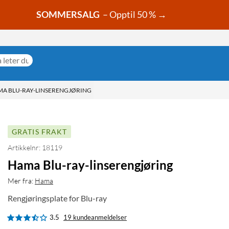
SOMMERSALG
– Opptil 50 % →
A BLU-RAY-LINSERENGJØRING
GRATIS FRAKT
Artikkelnr: 18119
Hama Blu-ray-linserengjøring
Mer fra:
Hama
Rengjøringsplate for Blu-ray
3.5
19 kundeanmeldelser