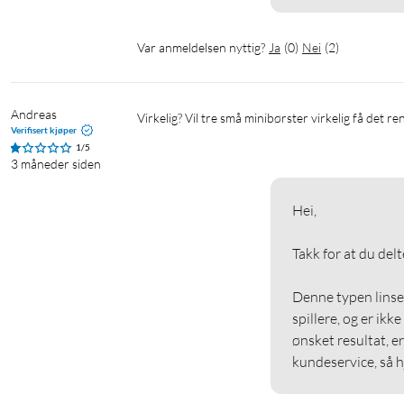
Var anmeldelsen nyttig?
Ja
(
0
)
Nei
(
2
)
Andreas
Virkelig? Vil tre små minibørster virkelig få det re
Verifisert kjøper
1/5
3 måneder siden
Hei,

Takk for at du delt
Denne typen linser
spillere, og er ikke
ønsket resultat, e
kundeservice, så hj