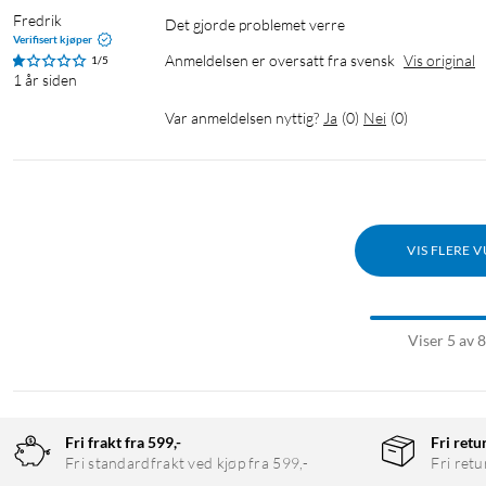
Fredrik
Det gjorde problemet verre 
Verifisert kjøper
Anmeldelsen er oversatt fra svensk
Vis original
1/5
1 år siden
Var anmeldelsen nyttig?
Ja
(
0
)
Nei
(
0
)
VIS FLERE 
Viser 5 av 
Fri frakt fra 599,-
Fri retu
Fri standardfrakt ved kjøp fra 599,-
Fri retu