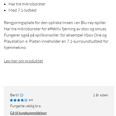
Har tre mikrobørster
Med 7.1-lydtest
Rengjøringsplate for den optiske linsen i en Blu-ray-spiller.
Har tre mikrobørster for effektiv fjerning av støv og smuss.
Fungerer også på spillkonsoller, for eksempel Xbox One og
Playstation 4. Platen inneholder en 7.1-surroundlydtest for
hjemmekino.
Les mer om produktet
Bertil
1 år siden
4/5
Fungerte veldig bra.
Gå til kundeanmeldelsen