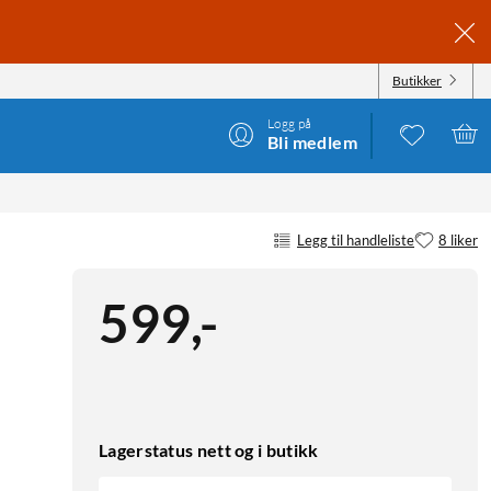
Butikker
Logg på
Bli medlem
Legg til handleliste
8 liker
599
,
-
Lagerstatus nett og i butikk