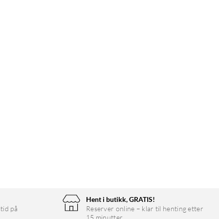
Hent i butikk, GRATIS!
tid på
Reserver online – klar til henting etter
15 minutter