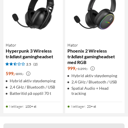
Hator
Hator
Hyperpunk 3 Wireless
Phoenix 2 Wireless
trådløst gamingheadset
trådløst gamingheadset
med RGB
2.5
(2)
999
,
-
1 299,-
599
,
-
899,-
Hybrid aktiv støydemping
Hybrid aktiv støydemping
2,4 GHz / Bluetooth / USB
2,4 GHz / Bluetooth / USB
Spatial Audio + Head
Batteritid på opptil 70 t
tracking
Nettlager
:
100+ st
Nettlager
:
20+ st