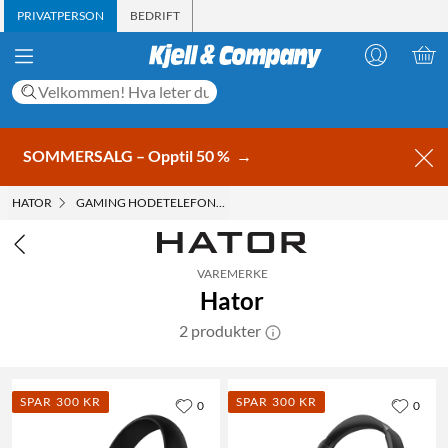
PRIVATPERSON
BEDRIFT
SOMMERSALG – Opptil 50 %
→
HATOR
GAMING HODETELEFONER
VAREMERKE
Hator
2 produkter
SPAR 300 KR
SPAR 300 KR
0
0