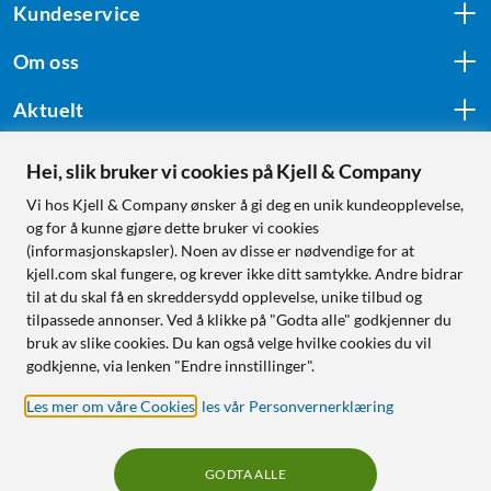
Kundeservice
Om oss
Aktuelt
Hei, slik bruker vi cookies på Kjell & Company
Følg oss
Vi hos Kjell & Company ønsker å gi deg en unik kundeopplevelse,
og for å kunne gjøre dette bruker vi cookies
(informasjonskapsler). Noen av disse er nødvendige for at
kjell.com skal fungere, og krever ikke ditt samtykke. Andre bidrar
Handle fra:
til at du skal få en skreddersydd opplevelse, unike tilbud og
tilpassede annonser. Ved å klikke på "Godta alle" godkjenner du
Sverige
bruk av slike cookies. Du kan også velge hvilke cookies du vil
Norge
godkjenne, via lenken "Endre innstillinger".
Les mer om våre Cookies
,
les vår Personvernerklæring
GODTA ALLE