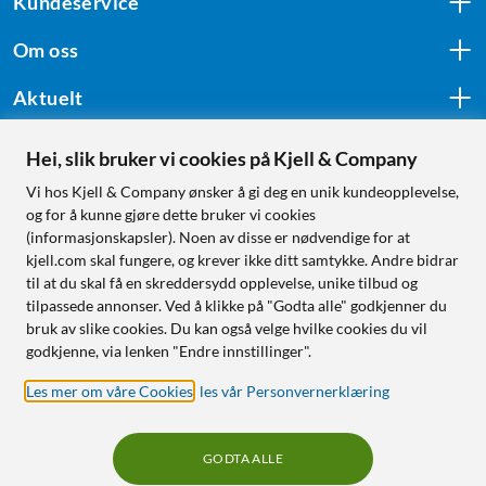
Kundeservice
Om oss
Aktuelt
Hei, slik bruker vi cookies på Kjell & Company
Følg oss
Vi hos Kjell & Company ønsker å gi deg en unik kundeopplevelse,
og for å kunne gjøre dette bruker vi cookies
(informasjonskapsler). Noen av disse er nødvendige for at
kjell.com skal fungere, og krever ikke ditt samtykke. Andre bidrar
Handle fra:
til at du skal få en skreddersydd opplevelse, unike tilbud og
tilpassede annonser. Ved å klikke på "Godta alle" godkjenner du
Sverige
bruk av slike cookies. Du kan også velge hvilke cookies du vil
Norge
godkjenne, via lenken "Endre innstillinger".
Les mer om våre Cookies
,
les vår Personvernerklæring
GODTA ALLE