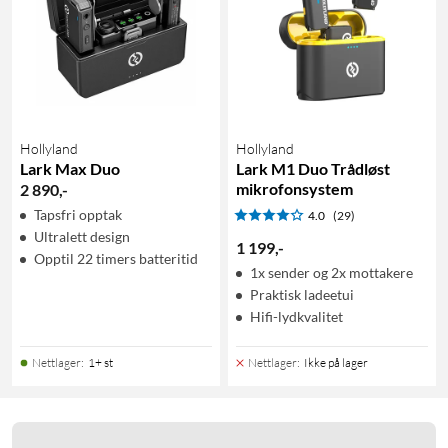
Hollyland
Hollyland
Lark Max Duo
Lark M1 Duo Trådløst
mikrofonsystem
2 890
,
-
Tapsfri opptak
4.0
(29)
Ultralett design
1 199
,
-
Opptil 22 timers batteritid
1x sender og 2x mottakere
Praktisk ladeetui
Hifi-lydkvalitet
Nettlager
:
1+ st
Nettlager
:
Ikke på lager