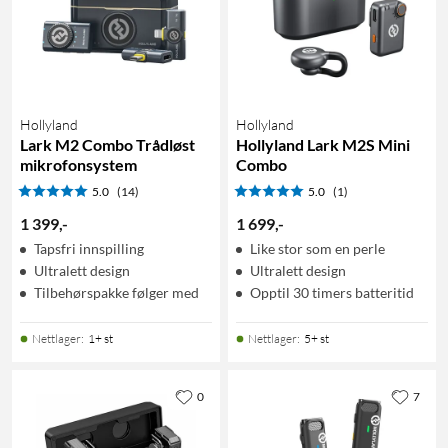
Hollyland
Hollyland
Lark M2 Combo Trådløst
Hollyland Lark M2S Mini
mikrofonsystem
Combo
5.0
(14)
5.0
(1)
1 399
,
-
1 699
,
-
Tapsfri innspilling
Like stor som en perle
Ultralett design
Ultralett design
Tilbehørspakke følger med
Opptil 30 timers batteritid
Nettlager
:
1+ st
Nettlager
:
5+ st
0
7