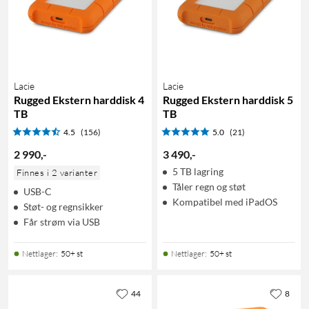
Lacie
Lacie
Rugged Ekstern harddisk 4
Rugged Ekstern harddisk 5
TB
TB
4.5
(156)
5.0
(21)
2 990
,
-
3 490
,
-
5 TB lagring
Finnes i 2 varianter
Tåler regn og støt
USB-C
Kompatibel med iPadOS
Støt- og regnsikker
Får strøm via USB
Nettlager
:
50+ st
Nettlager
:
50+ st
44
8