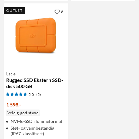
OUTLET
8
Lacie
Rugged SSD Ekstern SSD-
disk 500 GB
5.0
(5)
1 598
,
-
Veldig god stand
NVMe-SSD i lommeformat
Støt- og vannbestandig
(IP67-klassifisert)