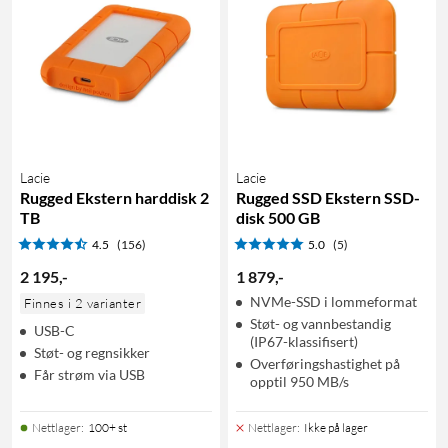
Lacie
Lacie
Rugged Ekstern harddisk 2
Rugged SSD Ekstern SSD-
TB
disk 500 GB
4.5
(156)
5.0
(5)
2 195
,
-
1 879
,
-
NVMe-SSD i lommeformat
Finnes i 2 varianter
Støt- og vannbestandig
USB-C
(IP67-klassifisert)
Støt- og regnsikker
Overføringshastighet på
Får strøm via USB
opptil 950 MB/s
Nettlager
:
100+ st
Nettlager
:
Ikke på lager