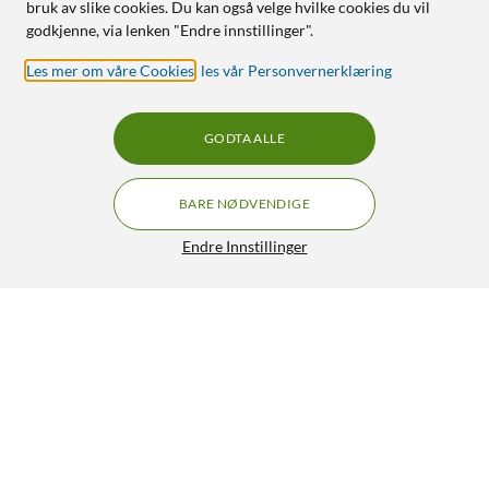
bruk av slike cookies. Du kan også velge hvilke cookies du vil
godkjenne, via lenken "Endre innstillinger".
Les mer om våre Cookies
,
les vår Personvernerklæring
GODTA ALLE
BARE NØDVENDIGE
Endre Innstillinger
Linocell Premium Kevlar Robust deksel for iPhone 12 Mini
Svart
199,90
4/5
HENT
LEGG I HANDLEKURV