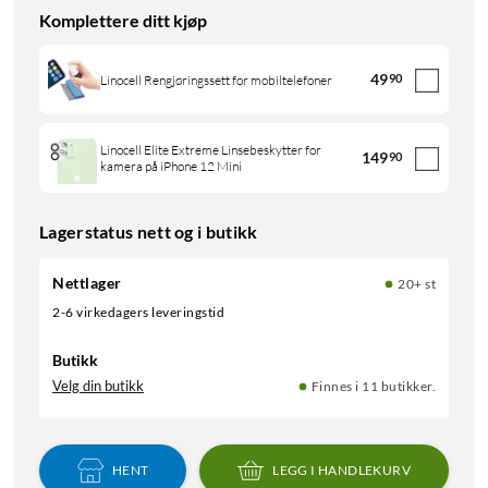
Komplettere ditt kjøp
49
90
Linocell Rengjøringssett for mobiltelefoner
Linocell Elite Extreme Linsebeskytter for
149
90
kamera på iPhone 12 Mini
Lagerstatus nett og i butikk
Nettlager
20+ st
2-6 virkedagers leveringstid
Butikk
Velg din butikk
Finnes i 11 butikker.
HENT
LEGG I HANDLEKURV