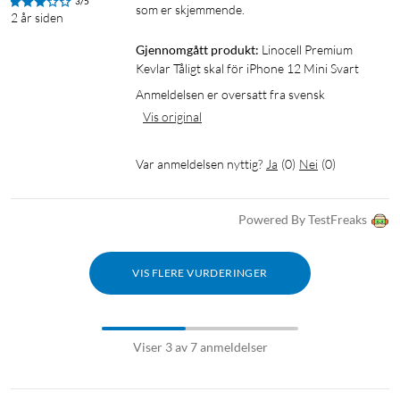
3/5
som er skjemmende.
2 år siden
Gjennomgått produkt:
Linocell Premium 
Kevlar Tåligt skal för iPhone 12 Mini Svart
Anmeldelsen er oversatt fra svensk
Vis original
Var anmeldelsen nyttig?
Ja
(
0
)
Nei
(
0
)
Powered By TestFreaks
VIS FLERE VURDERINGER
Viser 3 av 7 anmeldelser