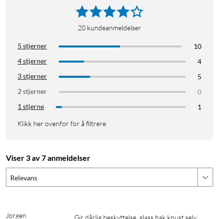
20
kundeanmeldelser
5 stjerner
10
4 stjerner
4
3 stjerner
5
2 stjerner
0
1 stjerne
1
Klikk her ovenfor for å filtrere
Viser 3 av 7 anmeldelser
Relevans
Jørgen
Gir dårlig beskyttelse, glass bak knust selv 