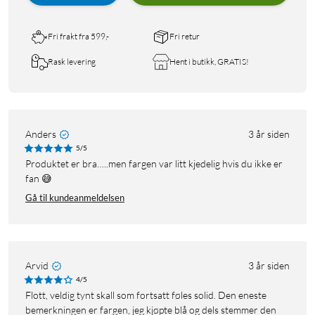
Fri frakt fra 599,-
Fri retur
Rask levering
Hent i butikk, GRATIS!
Anders
3 år siden
5/5
Produktet er bra…..men fargen var litt kjedelig hvis du ikke er
fan 😅
Gå til kundeanmeldelsen
Arvid
3 år siden
4/5
Flott, veldig tynt skall som fortsatt føles solid. Den eneste
bemerkningen er fargen, jeg kjøpte blå og dels stemmer den