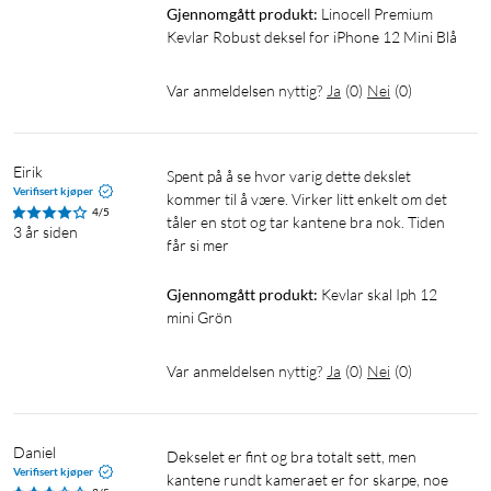
Gjennomgått produkt:
Linocell Premium 
Kevlar Robust deksel for iPhone 12 Mini Blå
Var anmeldelsen nyttig?
Ja
(
0
)
Nei
(
0
)
Eirik
Spent på å se hvor varig dette dekslet 
Verifisert kjøper
kommer til å være. Virker litt enkelt om det 
4/5
tåler en støt og tar kantene bra nok. Tiden 
3 år siden
får si mer
Gjennomgått produkt:
Kevlar skal Iph 12 
mini Grön
Var anmeldelsen nyttig?
Ja
(
0
)
Nei
(
0
)
Daniel
Dekselet er fint og bra totalt sett, men 
Verifisert kjøper
kantene rundt kameraet er for skarpe, noe 