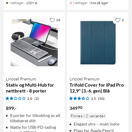
Nettlager
:
100+ st
Nettlager
:
Ikke på lager
14
2
Linocell Premium
Linocell Premium
Stativ og Multi-Hub for
Trifold Cover for iPad Pro
nettbrett - 8 porter
12,9" (3.-6. gen) Blå
2.0
(2)
3.5
(50)
90
899
,
-
349
8 porter for tilkobling av alt
Finnes i 2 varianter
tilbehøret ditt
Elegant ytre – mykt indre
Støtte for USB-PD-lading
Plass for Apple Pencil