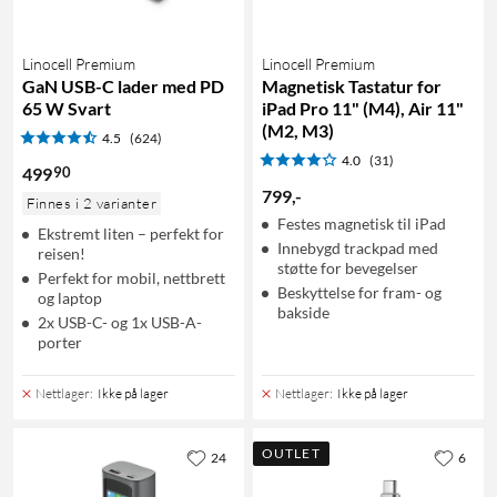
Linocell Premium
Linocell Premium
GaN USB-C lader med PD
Magnetisk Tastatur for
65 W Svart
iPad Pro 11" (M4), Air 11"
(M2, M3)
4.5
(624)
4.0
(31)
90
499
799
,
-
Finnes i 2 varianter
Festes magnetisk til iPad
Ekstremt liten – perfekt for
Innebygd trackpad med
reisen!
støtte for bevegelser
Perfekt for mobil, nettbrett
Beskyttelse for fram- og
og laptop
bakside
2x USB-C- og 1x USB-A-
porter
Nettlager
:
Ikke på lager
Nettlager
:
Ikke på lager
OUTLET
24
6