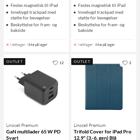
Festes magnetisk til iPad
Festes magnetisk til iPad
Innebygd trackpad med
Innebygd trackpad med
støtte for bevegelser
støtte for bevegelser
Beskyttelse for fram- og
Beskyttelse for fram- og
bakside
bakside
Nettlager
:
Ikke på lager
Nettlager
:
Ikke på lager
OUTLET
OUTLET
12
2
Linocell Premium
Linocell Premium
GaN multilader 65 W PD
Trifold Cover for iPad Pro
Svart
12,9" (3.-6. gen) Blå