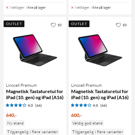
Nettlager
:
Ikke på lager
Nettlager
:
Ikke på lager
OUTLET
OUTLET
10
10
Linocell Premium
Linocell Premium
Magnetisk Tastaturetui for
Magnetisk Tastaturetui for
iPad (10. gen) og iPad (A16)
iPad (10. gen) og iPad (A16)
4.0
(66)
4.0
(66)
640
,
-
600
,
-
Ny stand
Veldig god stand
Tilgjengelig i flere varianter
Tilgjengelig i flere varianter