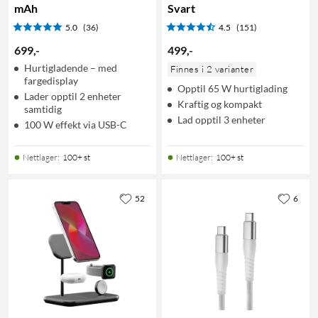
mAh
Svart
5.0
(36)
4.5
(151)
699
,
-
499
,
-
Hurtigladende – med
Finnes i 2 varianter
fargedisplay
Opptil 65 W hurtiglading
Lader opptil 2 enheter
Kraftig og kompakt
samtidig
Lad opptil 3 enheter
100 W effekt via USB-C
Nettlager
:
100+ st
Nettlager
:
100+ st
52
6