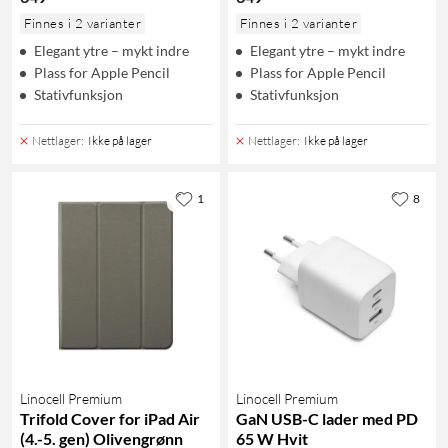
Finnes i 2 varianter
Finnes i 2 varianter
Elegant ytre – mykt indre
Elegant ytre – mykt indre
Plass for Apple Pencil
Plass for Apple Pencil
Stativfunksjon
Stativfunksjon
Nettlager
:
Ikke på lager
Nettlager
:
Ikke på lager
1
8
Linocell Premium
Linocell Premium
Trifold Cover for iPad Air
GaN USB-C lader med PD
(4.-5. gen) Olivengrønn
65 W Hvit