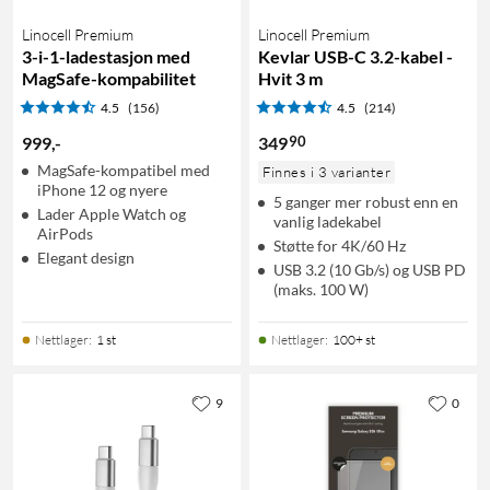
Linocell Premium
Linocell Premium
3-i-1-ladestasjon med
Kevlar USB-C 3.2-kabel -
MagSafe-kompabilitet
Hvit 3 m
4.5
(156)
4.5
(214)
90
999
,
-
349
MagSafe-kompatibel med
Finnes i 3 varianter
iPhone 12 og nyere
5 ganger mer robust enn en
Lader Apple Watch og
vanlig ladekabel
AirPods
Støtte for 4K/60 Hz
Elegant design
USB 3.2 (10 Gb/s) og USB PD
(maks. 100 W)
Nettlager
:
1 st
Nettlager
:
100+ st
9
0