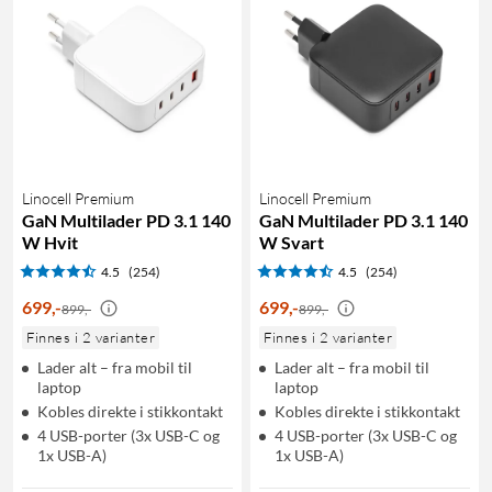
Linocell Premium
Linocell Premium
GaN Multilader PD 3.1 140
GaN Multilader PD 3.1 140
W Hvit
W Svart
4.5
(254)
4.5
(254)
699
,
-
699
,
-
899,-
899,-
Finnes i 2 varianter
Finnes i 2 varianter
Lader alt – fra mobil til
Lader alt – fra mobil til
laptop
laptop
Kobles direkte i stikkontakt
Kobles direkte i stikkontakt
4 USB-porter (3x USB-C og
4 USB-porter (3x USB-C og
1x USB-A)
1x USB-A)