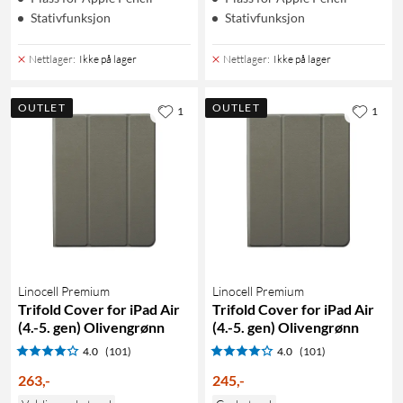
Stativfunksjon
Stativfunksjon
Nettlager
:
Ikke på lager
Nettlager
:
Ikke på lager
OUTLET
OUTLET
1
1
Linocell Premium
Linocell Premium
Trifold Cover for iPad Air
Trifold Cover for iPad Air
(4.-5. gen) Olivengrønn
(4.-5. gen) Olivengrønn
4.0
(101)
4.0
(101)
263
,
-
245
,
-