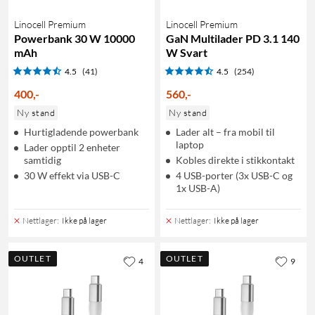
Linocell Premium
Linocell Premium
Powerbank 30 W 10000
GaN Multilader PD 3.1 140
mAh
W Svart
4.5
(41)
4.5
(254)
400
,
-
560
,
-
Ny stand
Ny stand
Hurtigladende powerbank
Lader alt – fra mobil til
laptop
Lader opptil 2 enheter
samtidig
Kobles direkte i stikkontakt
30 W effekt via USB-C
4 USB-porter (3x USB-C og
1x USB-A)
Nettlager
:
Ikke på lager
Nettlager
:
Ikke på lager
OUTLET
OUTLET
4
9