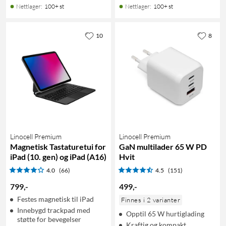
Nettlager
:
100+ st
Nettlager
:
100+ st
10
8
Linocell Premium
Linocell Premium
Magnetisk Tastaturetui for
GaN multilader 65 W PD
iPad (10. gen) og iPad (A16)
Hvit
4.0
(66)
4.5
(151)
799
,
-
499
,
-
Festes magnetisk til iPad
Finnes i 2 varianter
Innebygd trackpad med
Opptil 65 W hurtiglading
støtte for bevegelser
Kraftig og kompakt