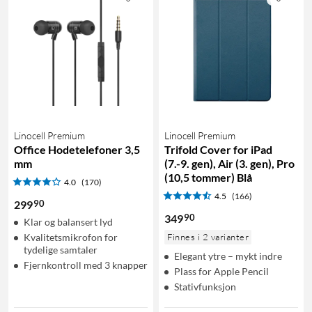
Linocell Premium
Linocell Premium
Office Hodetelefoner 3,5
Trifold Cover for iPad
mm
(7.-9. gen), Air (3. gen), Pro
(10,5 tommer) Blå
4.0
(170)
4.5
(166)
90
299
90
349
Klar og balansert lyd
Kvalitetsmikrofon for
Finnes i 2 varianter
tydelige samtaler
Elegant ytre – mykt indre
Fjernkontroll med 3 knapper
Plass for Apple Pencil
Stativfunksjon