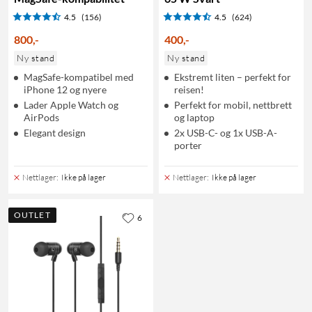
4.5
(156)
4.5
(624)
800
,
-
400
,
-
Ny stand
Ny stand
MagSafe-kompatibel med
Ekstremt liten – perfekt for
iPhone 12 og nyere
reisen!
Lader Apple Watch og
Perfekt for mobil, nettbrett
AirPods
og laptop
Elegant design
2x USB-C- og 1x USB-A-
porter
Nettlager
:
Ikke på lager
Nettlager
:
Ikke på lager
OUTLET
6