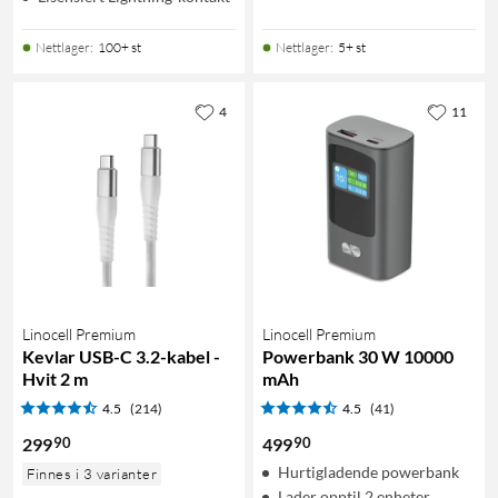
Nettlager
:
100+ st
Nettlager
:
5+ st
4
11
Linocell Premium
Linocell Premium
Kevlar USB-C 3.2-kabel -
Powerbank 30 W 10000
Hvit 2 m
mAh
4.5
(214)
4.5
(41)
90
90
299
499
Hurtigladende powerbank
Finnes i 3 varianter
Lader opptil 2 enheter