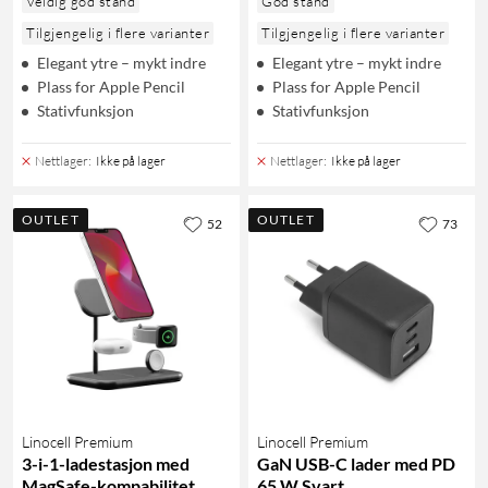
Veldig god stand
God stand
Tilgjengelig i flere varianter
Tilgjengelig i flere varianter
Elegant ytre – mykt indre
Elegant ytre – mykt indre
Plass for Apple Pencil
Plass for Apple Pencil
Stativfunksjon
Stativfunksjon
Nettlager
:
Ikke på lager
Nettlager
:
Ikke på lager
OUTLET
OUTLET
52
73
Linocell Premium
Linocell Premium
3-i-1-ladestasjon med
GaN USB-C lader med PD
MagSafe-kompabilitet
65 W Svart