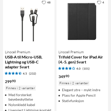
48
4
Linocell Premium
Linocell Premium
USB-A til Micro-USB,
Trifold Cover for iPad Air
Lightning og USB-C
(4.-5. gen) Svart
adapter Svart
4.0
(101)
4.5
(232)
90
349
90
299
Finnes i 2 varianter
Finnes i 2 varianter
Elegant ytre – mykt indre
Med forsterket
Plass for Apple Pencil
bøyebeskyttelse
Stativfunksjon
Nylonkledd kabel
Lisensiert Lightning-kontakt