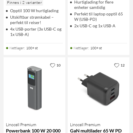
Hurtiglading for flere
Finnes i 2 varianter
enheter samtidig
Opptil 100 W hurtiglading
Perfekt til laptop opptil 65
Utskiftbar strømkabel –
W (USB-PD)
perfekt til reiser!
2x USB-C og 1x USB-A
4x USB-porter (3x USB-C og
1x USB-A)
Nettlager
:
100+ st
Nettlager
:
100+ st
10
12
Linocell Premium
Linocell Premium
Powerbank 100 W 20 000
GaN multilader 65 W PD