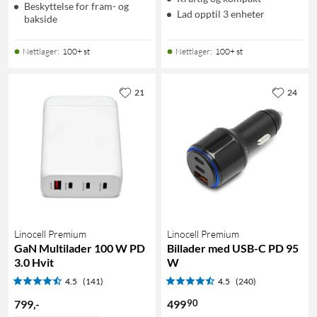
Beskyttelse for fram- og
Lad opptil 3 enheter
bakside
Nettlager
:
100+ st
Nettlager
:
100+ st
21
24
Linocell Premium
Linocell Premium
GaN Multilader 100 W PD
Billader med USB-C PD 95
3.0 Hvit
W
4.5
(141)
4.5
(240)
90
799
,
-
499