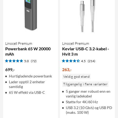
Linocell Premium
Linocell Premium
Powerbank 65 W 20000
Kevlar USB-C 3.2-kabel -
mAh
Hvit 3 m
5.0
(72)
4.5
(214)
699
,
-
263
,
-
Hurtigladende powerbank
Veldig god stand
Lader opptil 2 enheter
Tilgjengelig i flere varianter
samtidig
5 ganger mer robust enn en
65 W effekt via USB-C
vanlig ladekabel
Støtte for 4K/60 Hz
USB 3.2 (10 Gb/s) og USB PD
(maks. 100 W)