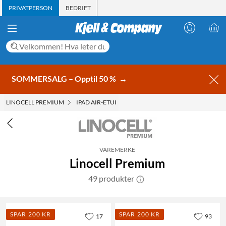
PRIVATPERSON
BEDRIFT
SOMMERSALG – Opptil 50 %
→
LINOCELL PREMIUM
IPAD AIR-ETUI
VAREMERKE
Linocell Premium
49 produkter
SPAR 200 KR
SPAR 200 KR
17
93