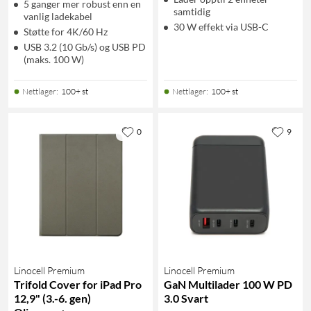
5 ganger mer robust enn en
samtidig
vanlig ladekabel
30 W effekt via USB-C
Støtte for 4K/60 Hz
USB 3.2 (10 Gb/s) og USB PD
(maks. 100 W)
Nettlager
:
100+ st
Nettlager
:
100+ st
0
9
Linocell Premium
Linocell Premium
Trifold Cover for iPad Pro
GaN Multilader 100 W PD
12,9" (3.-6. gen)
3.0 Svart