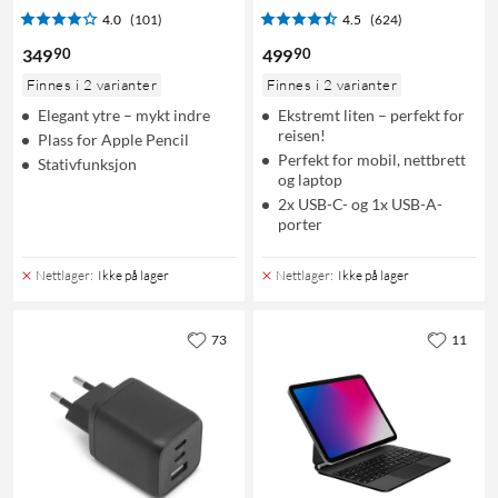
4.0
(101)
4.5
(624)
90
90
349
499
Finnes i 2 varianter
Finnes i 2 varianter
Elegant ytre – mykt indre
Ekstremt liten – perfekt for
reisen!
Plass for Apple Pencil
Perfekt for mobil, nettbrett
Stativfunksjon
og laptop
2x USB-C- og 1x USB-A-
porter
Nettlager
:
Ikke på lager
Nettlager
:
Ikke på lager
73
11