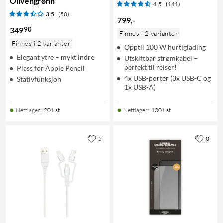
Olivengrønn
4.5
(141)
3.5
(50)
799
,
-
90
349
Finnes i 2 varianter
Finnes i 2 varianter
Opptil 100 W hurtiglading
Elegant ytre – mykt indre
Utskiftbar strømkabel –
perfekt til reiser!
Plass for Apple Pencil
4x USB-porter (3x USB-C og
Stativfunksjon
1x USB-A)
Nettlager
:
20+ st
Nettlager
:
100+ st
5
0