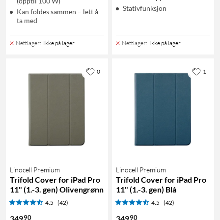
(opptil 100 W)
Stativfunksjon
Kan foldes sammen – lett å
ta med
Nettlager
:
Ikke på lager
Nettlager
:
Ikke på lager
0
1
Linocell Premium
Linocell Premium
Trifold Cover for iPad Pro
Trifold Cover for iPad Pro
11" (1.-3. gen) Olivengrønn
11" (1.-3. gen) Blå
4.5
(42)
4.5
(42)
90
90
349
349