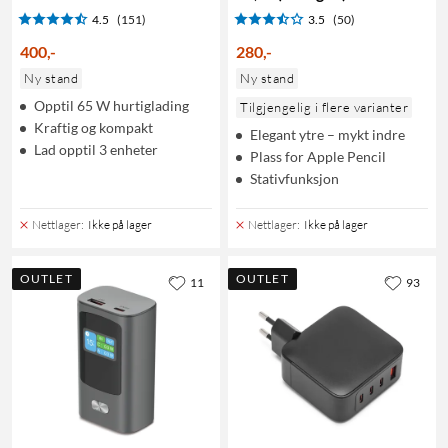
4.5
(151)
3.5
(50)
400
,
-
280
,
-
Ny stand
Ny stand
Opptil 65 W hurtiglading
Tilgjengelig i flere varianter
Kraftig og kompakt
Elegant ytre – mykt indre
Lad opptil 3 enheter
Plass for Apple Pencil
Stativfunksjon
Nettlager
:
Ikke på lager
Nettlager
:
Ikke på lager
OUTLET
OUTLET
11
93