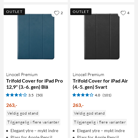
OUTLET
OUTLET
2
4
Linocell Premium
Linocell Premium
Trifold Cover for iPad Pro
Trifold Cover for iPad Air
12,9" (3.-6. gen) Blå
(4.-5. gen) Svart
3.5
(50)
4.0
(101)
263
,
-
263
,
-
Veldig god stand
Veldig god stand
Tilgjengelig i flere varianter
Tilgjengelig i flere varianter
Elegant ytre – mykt indre
Elegant ytre – mykt indre
Plass for Apple Pencil
Plass for Apple Pencil