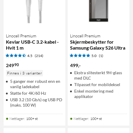
Linocell Premium
Linocell Premium
Kevlar USB-C 3.2-kabel -
Skjermbeskytter for
Hvit 1 m
Samsung Galaxy S26 Ultra
4.5
(214)
5.0
(1)
90
249
499
,
-
Ekstra slitesterkt 9H-glass
Finnes i 3 varianter
med DLC
5 ganger mer robust enn en
Tilpasset for mobildeksel
vanlig ladekabel
Enkel montering med
Støtte for 4K/60 Hz
applikator
USB 3.2 (10 Gb/s) og USB PD
(maks. 100 W)
Nettlager
:
100+ st
Nettlager
:
100+ st