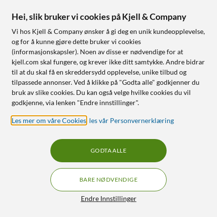
Bli medlem hos
Hei, slik bruker vi cookies på Kjell & Company
Kjell & Company
Vi hos Kjell & Company ønsker å gi deg en unik kundeopplevelse,
og for å kunne gjøre dette bruker vi cookies
Bli medlem og få ekstra bra medlemspriser, poeng på alt
(informasjonskapsler). Noen av disse er nødvendige for at
du handler og 100 dagers åpent kjøp. Medlemskapet ditt
kjell.com skal fungere, og krever ikke ditt samtykke. Andre bidrar
er helt digitalt – praktisk og kortløst!
til at du skal få en skreddersydd opplevelse, unike tilbud og
Les mer om medlemskapet
tilpassede annonser. Ved å klikke på "Godta alle" godkjenner du
bruk av slike cookies. Du kan også velge hvilke cookies du vil
godkjenne, via lenken "Endre innstillinger".
Les mer om våre Cookies
,
les vår Personvernerklæring
BLI MEDLEM
GODTA ALLE
BARE NØDVENDIGE
Filtre
Endre Innstillinger
Kundeservice