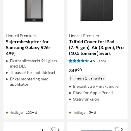
Linocell Premium
Linocell Premium
Skjermbeskytter for
Trifold Cover for iPad
Samsung Galaxy S26+
(7.-9. gen), Air (3. gen), Pro
(10,5 tommer) Svart
499
,
-
Ekstra slitesterkt 9H-glass
4.5
(166)
med DLC
90
349
Tilpasset for mobildeksel
Finnes i 2 varianter
Enkel montering med
applikator
Elegant ytre – mykt indre
Plass for Apple Pencil
Stativfunksjon
Nettlager
:
100+ st
Nettlager
:
5+ st
6
0