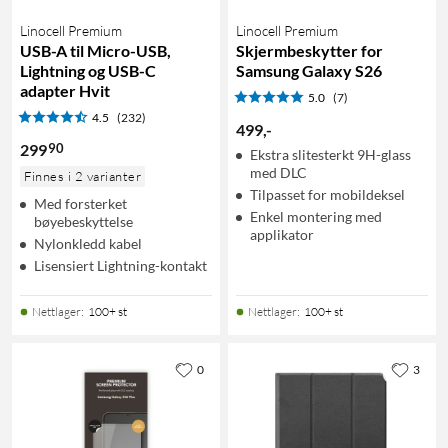
Linocell Premium
Linocell Premium
USB-A til Micro-USB,
Skjermbeskytter for
Lightning og USB-C
Samsung Galaxy S26
adapter Hvit
5.0
(7)
4.5
(232)
499
,
-
90
299
Ekstra slitesterkt 9H-glass
med DLC
Finnes i 2 varianter
Tilpasset for mobildeksel
Med forsterket
Enkel montering med
bøyebeskyttelse
applikator
Nylonkledd kabel
Lisensiert Lightning-kontakt
Nettlager
:
100+ st
Nettlager
:
100+ st
0
3