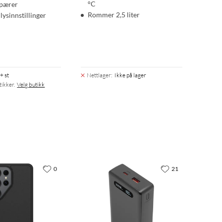
°C
pærer
Rommer 2,5 liter
lysinnstillinger
+ st
Nettlager
:
Ikke på lager
tikker.
Velg butikk
0
21