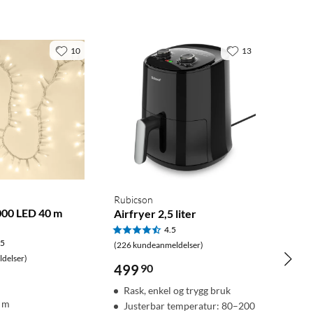
10
13
Rubicson
000 LED 40 m
Airfryer 2,5 liter
4.5
.5
(226 kundeanmeldelser)
delser)
499
90
Rask, enkel og trygg bruk
0 m
Justerbar temperatur: 80–200