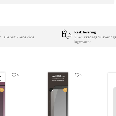
r
Rask levering
r i alle butikkene våre.
2–4 virkedagers leverings
lagervarer
0
0