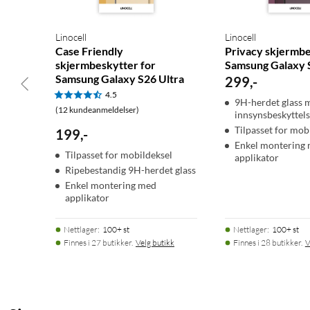
Linocell
Linocell
Case Friendly
Privacy skjermbe
skjermbeskytter for
Samsung Galaxy 
Samsung Galaxy S26 Ultra
299
,
-
4.5
9H-herdet glass 
(12 kundeanmeldelser)
innsynsbeskyttel
Tilpasset for mob
199
,
-
Enkel montering
Tilpasset for mobildeksel
applikator
Ripebestandig 9H-herdet glass
Enkel montering med
applikator
Nettlager
:
100+ st
Nettlager
:
100+ st
Finnes i 27 butikker.
Velg butikk
Finnes i 28 butikker.
V