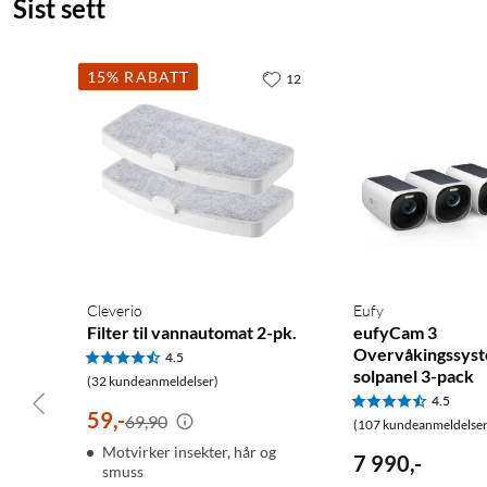
Sist sett
15% RABATT
12
Cleverio
Eufy
Filter til vannautomat 2-pk.
eufyCam 3
Overvåkingssys
4.5
solpanel 3-pack
(32 kundeanmeldelser)
4.5
59
,
-
69,90
(107 kundeanmeldelser
Motvirker insekter, hår og
7 990
,
-
smuss