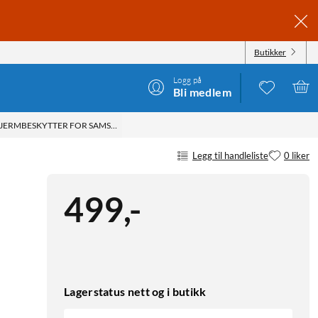
Butikker
Logg på
Bli medlem
KJERMBESKYTTER FOR SAMSUNG GALAXY S26 ULTRA
Legg til handleliste
0 liker
499
,
-
Lagerstatus nett og i butikk