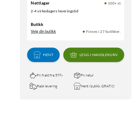
Nettlager
100+ st
2-4 virkedagers leveringstid
Butikk
Velg din butikk
Finnes i 27 butikker.
HENT
LEGG I HANDLEKURV
Fri frakt fra 599,-
Fri retur
Rask levering
Hent i butikk, GRATIS!