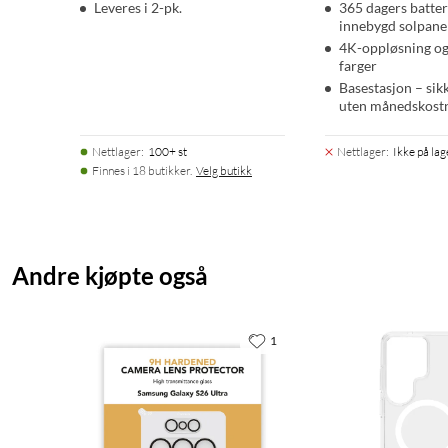
Leveres i 2-pk.
365 dagers batter
innebygd solpane
4K-oppløsning og 
farger
Basestasjon – sik
uten månedskost
Nettlager
:
100+ st
Nettlager
:
Ikke på lag
Finnes i 18 butikker.
Velg butikk
Andre kjøpte også
1