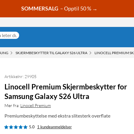
SOMMERSALG
– Opptil 50 % →
SUNG
SKJERMBESKYTTER TIL GALAXY S26 ULTRA
LINOCELL PREMIUM S
Artikkelnr: 29905
Linocell Premium Skjermbeskytter for
Samsung Galaxy S26 Ultra
Mer fra:
Linocell Premium
Premiumbeskyttelse med ekstra slitesterk overflate
5.0
1 kundeanmeldelser