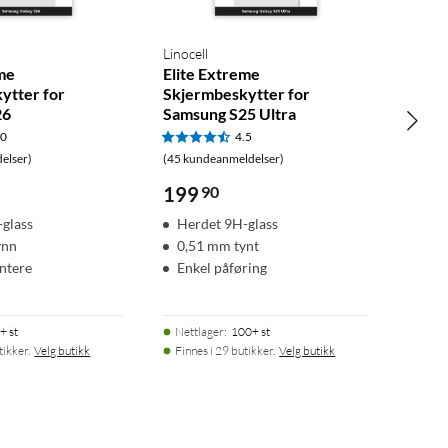
Linocell
eme
Elite Extreme
ytter for
Skjermbeskytter for
26
Samsung S25 Ultra
.0
4.5
elser)
(45 kundeanmeldelser)
199
90
glass
Herdet 9H-glass
ynn
0,51 mm tynt
ntere
Enkel påføring
+ st
Nettlager
:
100+ st
tikker.
Velg butikk
Finnes i 29 butikker.
Velg butikk