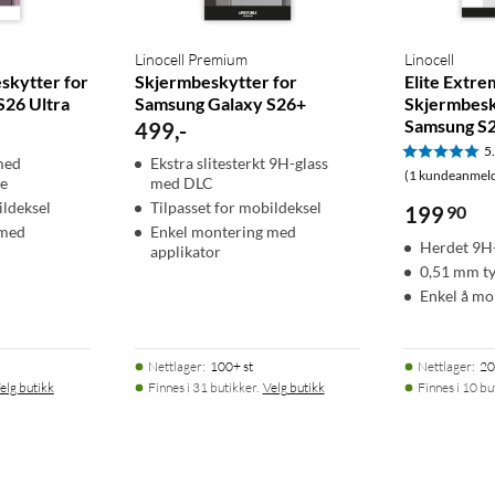
Linocell Premium
Linocell
skytter for
Skjermbeskytter for
Elite Extr
S26 Ultra
Samsung Galaxy S26+
Skjermbesk
Samsung S
499
,
-
5
med
Ekstra slitesterkt 9H-glass
(1 kundeanmeld
se
med DLC
ildeksel
Tilpasset for mobildeksel
199
90
 med
Enkel montering med
Herdet 9H-
applikator
0,51 mm t
Enkel å mo
Nettlager
:
100+ st
Nettlager
:
20
elg butikk
Finnes i 31 butikker.
Velg butikk
Finnes i 10 bu