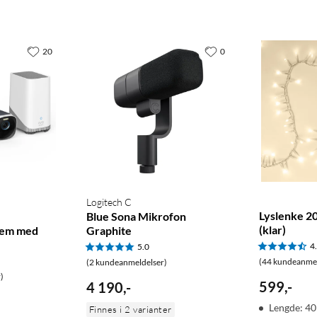
20
0
Logitech C
Lyslenke 2
Blue Sona Mikrofon
(klar)
tem med
Graphite
4
5.0
(44 kundeanmel
(2 kundeanmeldelser)
)
599
,
-
4 190
,
-
Lengde: 4
Finnes i 2 varianter