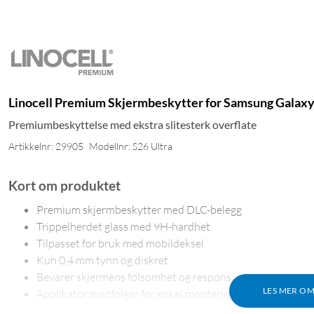
Linocell Premium Skjermbeskytter for Samsung Galaxy
Premiumbeskyttelse med ekstra slitesterk overflate
Artikkelnr: 29905
Modellnr: S26 Ultra
Kort om produktet
Premium skjermbeskytter med DLC-belegg
Trippelherdet glass med 9H-hardhet
Tilpasset for bruk med mobildeksel
Kun 0,4 mm tynn og diskret
Bevarer skjermens følsomhet og respons
LES MER O
Applikator medfølger for enkel montering