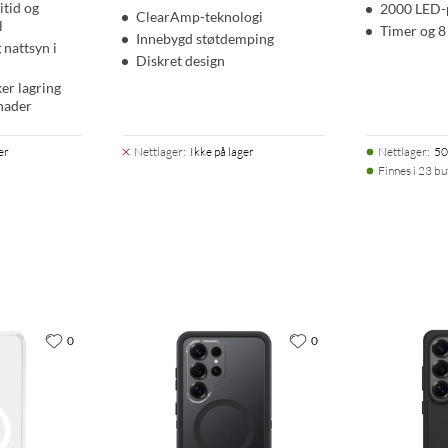
itid og
2000 LED-
ClearAmp-teknologi
l
Timer og 8 
Innebygd støtdemping
nattsyn i
Diskret design
ker lagring
nader
er
Nettlager
:
Ikke på lager
Nettlager
:
50
Finnes i 23 bu
0
0