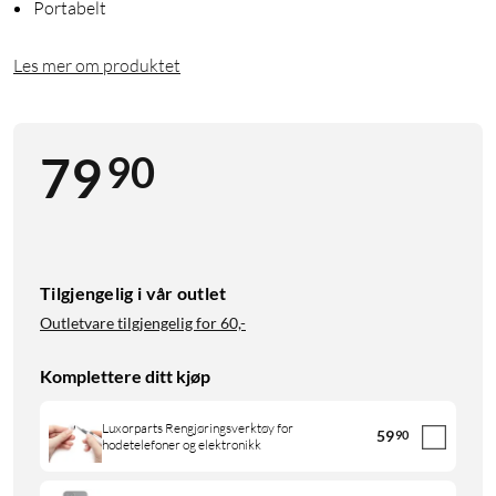
Portabelt
Les mer om produktet
90
79
Tilgjengelig i vår outlet
Outletvare tilgjengelig for
60,-
Komplettere ditt kjøp
Luxorparts Rengjøringsverktøy for
59
90
hodetelefoner og elektronikk