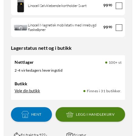
99
90
Linocell Selvklebende kortholder Svart
Linocell Magnetisk mobilstativ med innebygd
99
90
flaskeåpner
Lagerstatus nett og i butikk
Nettlager
100+ st
2-4 virkedagers leveringstid
Butikk
Velg din butikk
Finnes i 31 butikker.
HENT
LEGG I HANDLEKURV
Fri frakt fra 599,-
Fri retur