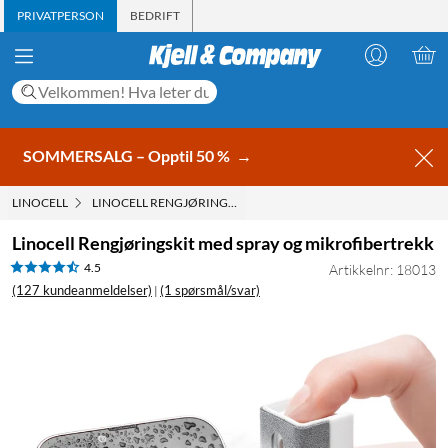
PRIVATPERSON
BEDRIFT
SOMMERSALG – Opptil 50 %
→
LINOCELL
LINOCELL RENGJØRINGSKIT MED SPRAY OG MIKROFIBERTRE
Linocell Rengjøringskit med spray og mikrofibertrekk
4.5
Artikkelnr: 18013
(127 kundeanmeldelser)
(1 spørsmål/svar)
|