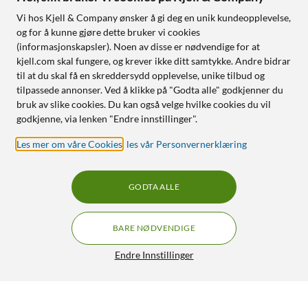
Vi hos Kjell & Company ønsker å gi deg en unik kundeopplevelse,
og for å kunne gjøre dette bruker vi cookies
(informasjonskapsler). Noen av disse er nødvendige for at
kjell.com skal fungere, og krever ikke ditt samtykke. Andre bidrar
til at du skal få en skreddersydd opplevelse, unike tilbud og
tilpassede annonser. Ved å klikke på "Godta alle" godkjenner du
bruk av slike cookies. Du kan også velge hvilke cookies du vil
godkjenne, via lenken "Endre innstillinger".
Les mer om våre Cookies
,
les vår Personvernerklæring
GODTA ALLE
BARE NØDVENDIGE
Endre Innstillinger
Linocell Rengjøringskit med spray og mikrofibertrekk
79,90
4.5/5