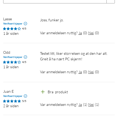
Lasse
Jøss, funker jo. 
Verifisert kjøper
4/5
Var anmeldelsen nyttig?
Ja
(
0
)
Nei
(
0
)
1 år siden
Odd
Testet litt, liker størrelsen og at den har alt. 
Verifisert kjøper
Greit å ha nært PC skjerm!
4/5
1 år siden
Var anmeldelsen nyttig?
Ja
(
0
)
Nei
(
0
)
Juan E
Bra  produkt 
Verifisert kjøper
5/5
Var anmeldelsen nyttig?
Ja
(
1
)
Nei
(
1
)
2 år siden