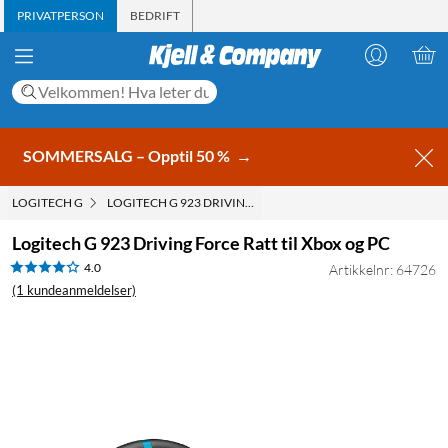
PRIVATPERSON
BEDRIFT
SOMMERSALG – Opptil 50 %
→
LOGITECH G
LOGITECH G 923 DRIVING FORCE RATT TIL XBOX OG PC
Logitech G 923 Driving Force Ratt til Xbox og PC
4.0
Artikkelnr: 64726
(1 kundeanmeldelser)