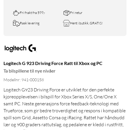
Fri frakt fra 599,-
Fri retur
Rask levering
Hent i butikk, GRATIS!
Logitech G 923 Driving Force Ratt til Xbox og PC
Ta bilspillene til nye nivåer
Modellnr: 941-000158
Logitech G923 Driving Force er utviklet for den perfekte
kjøreopplevelsen i bilspill for Xbox Series X/S, One/One X
samt PC. Neste generasjons force feedback-teknologi med
Trueforce, som gir bedre troverdighet og respons i kompatible
spill som Grid, Assetto Corsa og iRacing. Rattet har håndsydd
lær og 900 graders rattutslag, og pedalene er kledd i rustfritt,