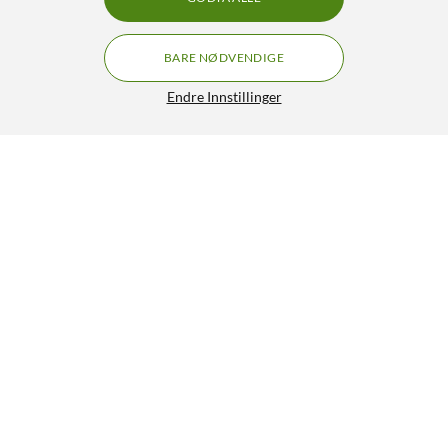
BARE NØDVENDIGE
Endre Innstillinger
Logitech MX Vertical Trådløs datamus
GRATIS FRAKT
4.5/5
1 149,-
HENT
LEGG I HANDLEKURV
Lignende produkter