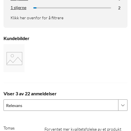
1 stjerne
2
Klikk her ovenfor for å filtrere
Kundebilder
Logitech
Logitech mx
Bluetooth-mus
Viser 3 av 22 anmeldelser
Relevans
Tomas
Forventet mer kvalitetsfølelse av et produkt 