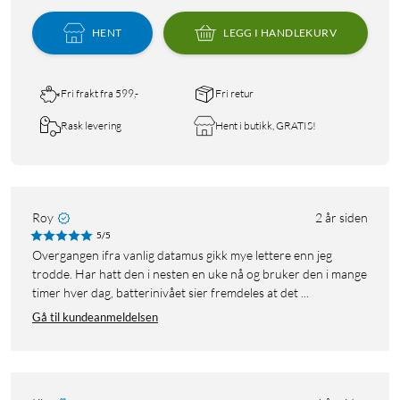
HENT
LEGG I HANDLEKURV
Fri frakt fra 599,-
Fri retur
Rask levering
Hent i butikk, GRATIS!
Roy
2 år siden
5/5
Overgangen ifra vanlig datamus gikk mye lettere enn jeg
trodde. Har hatt den i nesten en uke nå og bruker den i mange
timer hver dag, batterinivået sier fremdeles at det ...
Gå til kundeanmeldelsen