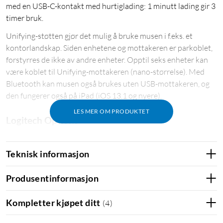
med en USB-C-kontakt med hurtiglading: 1 minutt lading gir 3
timer bruk.
Unifying-støtten gjør det mulig å bruke musen i f.eks. et
kontorlandskap. Siden enhetene og mottakeren er parkoblet,
forstyrres de ikke av andre enheter. Opptil seks enheter kan
være koblet til Unifying-mottakeren (nano-størrelse). Med
Bluetooth kan musen også brukes uten USB-mottakeren, og
den fungerer også på iPad (iOS 13.1 og nyere).
LES MER OM PRODUKTET
Logitech Options
Ved hjelp av Logitech Options-programvaren kan musen
brukes enkelt mellom tre datamaskiner ved å dra
Teknisk informasjon
musmarkøren utenfor kantene på skjermene. Options gjør det
også mulig å kopiere tekst og filer ved å dra dem over med
Produsentinformasjon
musen. Gestknappen kan brukes til midlertidig å gi musen
programspesifikk kontroll. F.eks. kan knappen holdes inne for
Kompletter kjøpet ditt
(
4
)
å endre penselstørrelse i Photoshop med scrollhjulet. Musen
kan også dras i ulike retninger når gestknappen holdes inne,