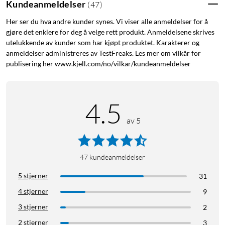
Kundeanmeldelser
(
47
)
for å styre ulike funksjoner.
Her ser du hva andre kunder synes. Vi viser alle anmeldelser for å
gjøre det enklere for deg å velge rett produkt. Anmeldelsene skrives
Lades med medfølgende USB-C-kabel og har batteritid på
utelukkende av kunder som har kjøpt produktet. Karakterer og
opptil 4 måneder (kan brukes under lading). Kompatibel med
anmeldelser administreres av TestFreaks. Les mer om vilkår for
Linux, Windows 7, 8 og 10, Mac OS 10.12 eller nyere og iPad
publisering her www.kjell.com/no/vilkar/kundeanmeldelser
(iOS 13.1 eller nyere) via Bluetooth.
4.5
av 5
47
kundeanmeldelser
5 stjerner
31
4 stjerner
9
3 stjerner
2
2 stjerner
3