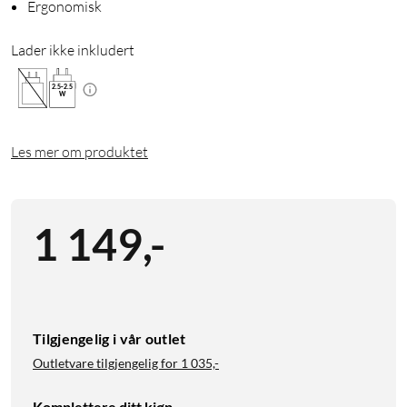
Ergonomisk
Lader ikke inkludert
2.5
-
2.5
W
Les mer om produktet
1 149
,
-
Tilgjengelig i vår outlet
Outletvare tilgjengelig for
1 035,-
Komplettere ditt kjøp