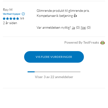
Roy M
Glimrende produkt til glimrende pris. 
Verifisert kjøper
Kompetanserik betjening 👍
5/5
2 år siden
Var anmeldelsen nyttig?
Ja
(
0
)
Nei
(
0
)
Powered By TestFreaks
VIS FLERE VURDERINGER
Viser 3 av 22 anmeldelser