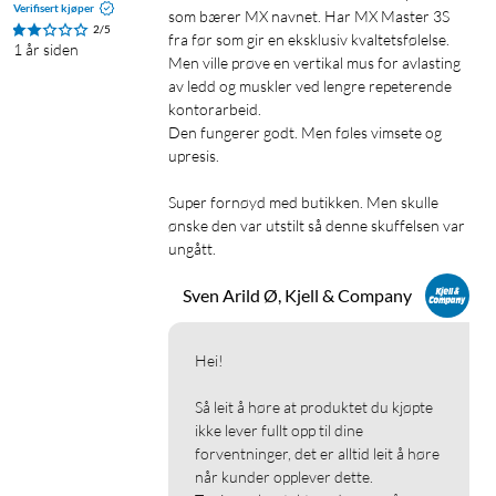
Verifisert kjøper
som bærer MX navnet. Har MX Master 3S 
2/5
fra før som gir en eksklusiv kvaltetsfølelse. 
1 år siden
Men ville prøve en vertikal mus for avlasting 
av ledd og muskler ved lengre repeterende 
kontorarbeid. 

Den fungerer godt. Men føles vimsete og 
upresis. 

Super fornøyd med butikken. Men skulle 
ønske den var utstilt så denne skuffelsen var 
ungått. 
Sven Arild Ø, Kjell & Company
Hei!

Så leit å høre at produktet du kjøpte 
ikke lever fullt opp til dine 
forventninger, det er alltid leit å høre 
når kunder opplever dette.
