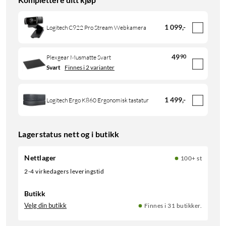
1 099
,
-
Logitech C922 Pro Stream Webkamera
49
90
Plexgear Musmatte Svart
Svart
Finnes i 2 varianter
1 499
,
-
Logitech Ergo K860 Ergonomisk tastatur
Lagerstatus nett og i butikk
Nettlager
100+ st
2-4 virkedagers leveringstid
Butikk
Velg din butikk
Finnes i 31 butikker.