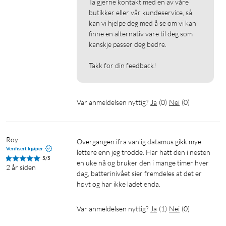
Ta gjerne kontakt med en av våre 
butikker eller vår kundeservice, så 
kan vi hjelpe deg med å se om vi kan 
finne en alternativ vare til deg som 
kanskje passer deg bedre.

Takk for din feedback!
Var anmeldelsen nyttig?
Ja
(
0
)
Nei
(
0
)
Roy
Overgangen ifra vanlig datamus gikk mye 
Verifisert kjøper
lettere enn jeg trodde. Har hatt den i nesten 
5/5
en uke nå og bruker den i mange timer hver 
2 år siden
dag, batterinivået sier fremdeles at det er 
høyt og har ikke ladet enda.
Var anmeldelsen nyttig?
Ja
(
1
)
Nei
(
0
)