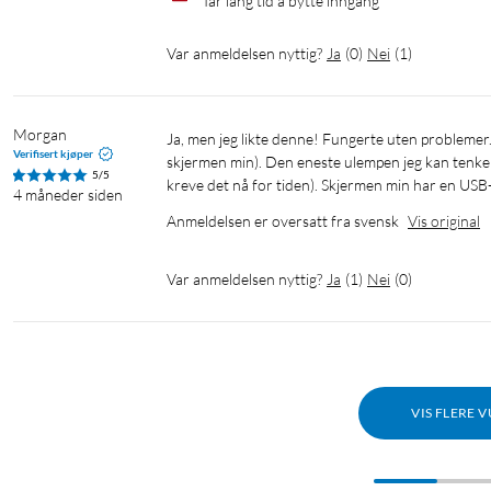
Tar lang tid å bytte inngang
Var anmeldelsen nyttig?
Ja
(
0
)
Nei
(
1
)
Morgan
Ja, men jeg likte denne! Fungerte uten problemer. Fungerer fint med HDR (testet med en Nintendo Switch 2 mot PC-
Verifisert kjøper
skjermen min). Den eneste ulempen jeg kan tenke m
5/5
kreve det nå for tiden). Skjermen min har en USB-p
4 måneder siden
Anmeldelsen er oversatt fra svensk
Vis original
Var anmeldelsen nyttig?
Ja
(
1
)
Nei
(
0
)
VIS FLERE 