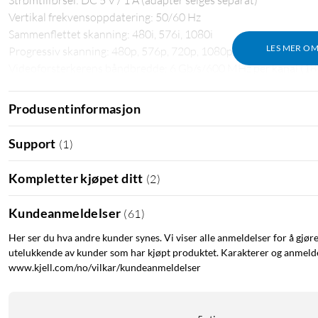
Strømtilførsel: DC 5 V / 1 A (adapter selges separat)
Vertikal frekvensoppdatering: 50/60 Hz
Sammenflettet skanning: 480i, 576i, 1080i
LES MER O
Progressiv skanning: 480p, 576p, 720p, 1080p, 4K 24/30 Hz, 4
Videoforsterkerens båndbredde: 6 Gb/s/600 MHz per kanal (18 G
HDR-støtte: ja
HDCP: 2.2
Produsentinformasjon
Strømforbruk: 5 W (maks)
Mål: 112x57x15 mm
Support
(
1
)
Vekt: 128 g
Kompletter kjøpet ditt
(
2
)
Fjernkontroll
Batterier 2x AAA-batterier (selges separat)
Kundeanmeldelser
(
61
)
Trådløs rekkevidde: opptil 5 m
Mål: 129x40x18 mm
Her ser du hva andre kunder synes. Vi viser alle anmeldelser for å gjør
utelukkende av kunder som har kjøpt produktet. Karakterer og anmeldel
Vekt: 35 g¿ (uten batterier)
www.kjell.com/no/vilkar/kundeanmeldelser
HDMI-omformer