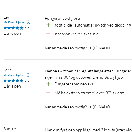
Levi
fungerer veldig bra
Verifisert kjøper
godt bilde , automatisk switch ved tilkobling
5/5
1 år siden
ir sensor krever synslinje
Var anmeldelsen nyttig?
Ja
(
0
)
Nei
(
0
)
Jørn
Denne switchen har jeg lett lenge etter. Fungerer perfekt med tre PCér, men trenger strøm for å drive godt skjermbilde til 
Verifisert kjøper
skjerm fra 30" og oppover. Ellers, løp og kjøp.
5/5
Fungerer som den skal.
1 år siden
Må ha ekstern strøm til over 30" skjerm!
Var anmeldelsen nyttig?
Ja
(
0
)
Nei
(
0
)
Snorre
Har kun fyrt den opp idag, med 3 inputs (uten videre stresstester) og alt fungerer. Boksen er pen, fjernkontrollen ikke så. 