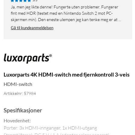
5/5
Ja, men jeg likte denne! Fungerte uten problemer. Fungerer
fint med HDR (testet med en Nintendo Switch 2 mot PC-
skjermen min). Den eneste ulempen jeg kan tenke meg er at ...
Gå til kundeanmeldelsen
Luxorparts 4K HDMI-switch med fjernkontroll 3-veis
HDMI-switch
Artikkelnr: 57984
Spesifikasjoner
Hovedenhet:
Porter: 3x HDMI-innganger, 1x HDMI-utgang