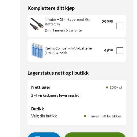
Komplettere ditt kjøp
Nikabe HDMI-kabel med 8K-
299
90
støtte 2 m
2 m
Finnes i 5 varianter
Kjell & Company AAA-batterier
49
90
(LR03) 4-pakk
Lagerstatus nett og i butikk
Nettlager
100+ st
2-4 virkedagers leveringstid
Butikk
Velg din butikk
Finnes i 30 butikker.