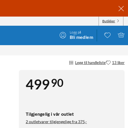
Butikker
Logg på
Bli medlem
Legg til handleliste
13 liker
90
499
Tilgjengelig i vår outlet
2 outletvarer tilgjengelige fra
375,-