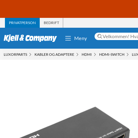
PRIVATPERSON
BEDRIFT
Meny
LUXORPARTS
KABLER OG ADAPTERE
HDMI
HDMI-SWITCH
LU