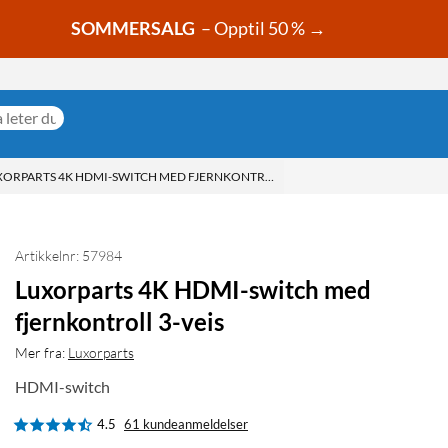
SOMMERSALG
– Opptil 50 % →
XORPARTS 4K HDMI-SWITCH MED FJERNKONTROLL 3-VEIS
Artikkelnr: 57984
Luxorparts 4K HDMI-switch med
fjernkontroll 3-veis
Mer fra:
Luxorparts
HDMI-switch
4.5
61 kundeanmeldelser