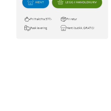
HENT
LEGG I HANDLEKURV
Fri frakt fra 599,-
Fri retur
Rask levering
Hent i butikk, GRATIS!