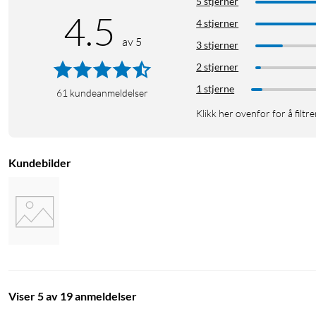
5 stjerner
4.5
4 stjerner
av 5
3 stjerner
2 stjerner
1 stjerne
61
kundeanmeldelser
Klikk her ovenfor for å filtre
Kundebilder
Viser 5 av 19 anmeldelser