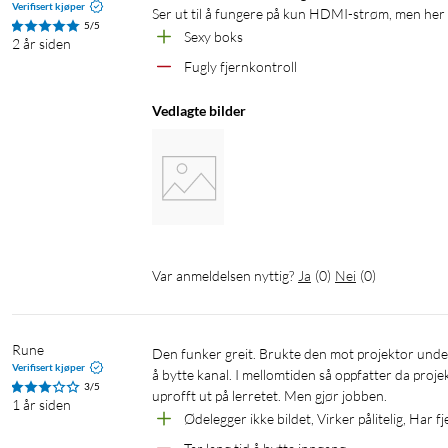
Verifisert kjøper
Ser ut til å fungere på kun HDMI-strøm, men her s
5/5
Sexy boks
2 år siden
Fugly fjernkontroll
Vedlagte bilder
Var anmeldelsen nyttig?
Ja
(
0
)
Nei
(
0
)
Rune 
Den funker greit. Brukte den mot projektor under et folkemøte der jeg skulle bytte mellom laptopper. Tar neste 5 sekunder 
Verifisert kjøper
å bytte kanal. I mellomtiden så oppfatter da projekt
3/5
uprofft ut på lerretet. Men gjør jobben. 
1 år siden
Ødelegger ikke bildet, Virker pålitelig, Har f