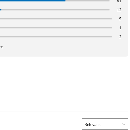
41
12
5
1
2
re
Relevans