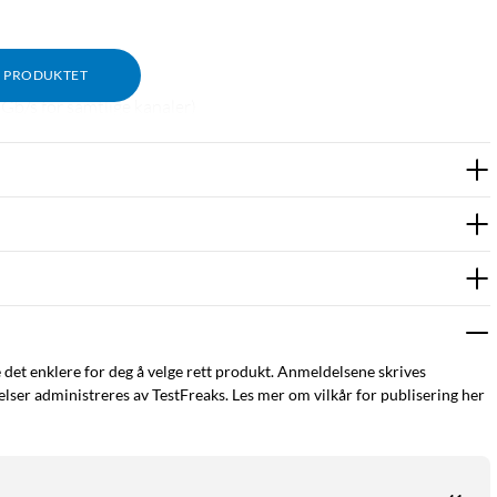
M PRODUKTET
K 50/60 Hz
b/s for samtlige kanaler)
e det enklere for deg å velge rett produkt. Anmeldelsene skrives
ser administreres av TestFreaks. Les mer om vilkår for publisering her