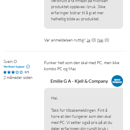
verdifullt å få innspill på hvordan 
eller 1080p kan kabellengder på opptil 10 meter anvendes.
produktet oppleves i bruk. Slike 
erfaringer bidrar til å gi et mer 
Se f. eks. Niakbe HDMI-kabel med 8K støtte
(
69475
)
.
helhetlig bilde av produktet.
Spesifikasjoner
Var anmeldelsen nyttig?
Ja
(
0
)
Nei
(
0
)
Tilkoblinger
5x HDMI innganger
1x HDMI utganger
Svein O
Funker helt som den skal med PC, men ikke 
Verifisert kjøper
kombo PC og Mac
Video
3/5
Støttede oppløsninger: 480i/p, 720i/p @ 60/240 Hz, 4K @
2 måneder siden
Emilie G A - Kjell & Company
60/120 Hz, 8K @ 60 Hz
Farheformat: 4:4:4
Hei,

Fargedybde: 12-bit per kanal (36-bit totalt)
Båndbredde: 12 Gb/s per kanal (48 Gb/s totalt)
Takk for tilbakemeldingen. Fint å 
HDR-støtte: HDR10, HDR10+, Dolby Vision
høre at den fungerer som den skal 
med PC. Vi setter også pris på at du 
Lyd
deler erfaringen din rundt bruk i 