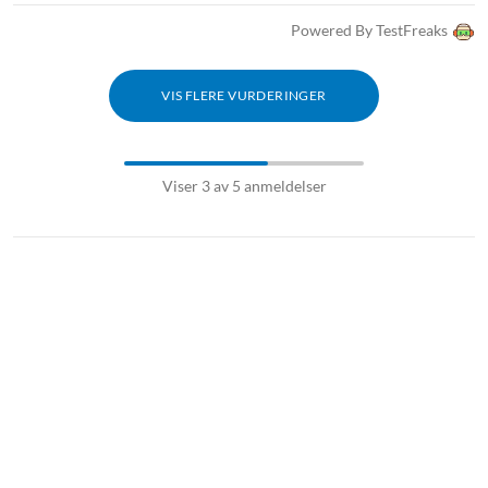
Miljø
Powered By TestFreaks
Drfitstemperatur: 0-70 °C
Lagring, luftfuktighet: 5–90% RF (ikke-kodenserende)
VIS FLERE VURDERINGER
Materialer og mål
Material: ABS-plast
Mål: 160x57x16 mm
Viser 3 av 5 anmeldelser
Vekt: 97 g
I pakken
HDMI-switch
Fjernkontroll (2x AAA-batterier, selges separat)
USB-A til USB-C kabel
Manual