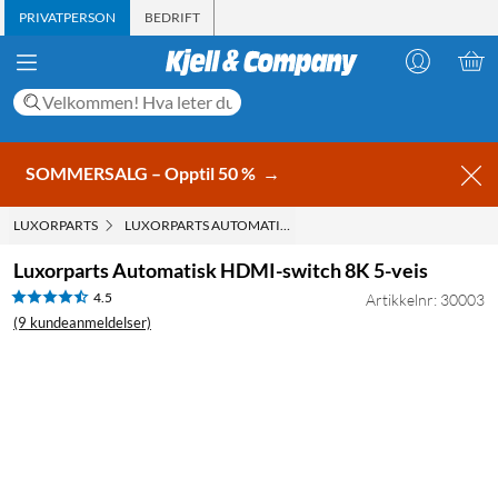
PRIVATPERSON
BEDRIFT
SOMMERSALG – Opptil 50 %
→
LUXORPARTS
LUXORPARTS AUTOMATISK HDMI-SWITCH 8K 5-VEIS
Luxorparts Automatisk HDMI-switch 8K 5-veis
4.5
Artikkelnr: 30003
(9 kundeanmeldelser)