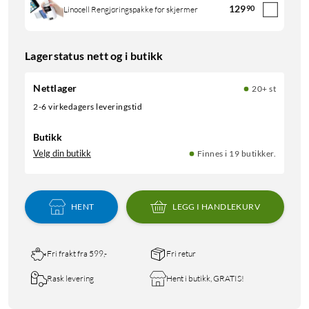
129
90
Linocell Rengjøringspakke for skjermer
Lagerstatus nett og i butikk
Nettlager
20+ st
2-6 virkedagers leveringstid
Butikk
Velg din butikk
Finnes i 19 butikker.
HENT
LEGG I HANDLEKURV
Fri frakt fra 599,-
Fri retur
Rask levering
Hent i butikk, GRATIS!