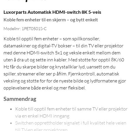
Luxorparts Automatisk HDMI-switch 8K 5-veis
Koble fem enheter til en skjerm – og bytt enkelt
Modellnr: 1PET0501S-C
Koble til opptil fem enheter – som spillkonsoller,
datamaskiner og digital-TV bokser – til din TV eller projektor
med denne HDMI-switch 5x1 og veksle enkelt mellom dem
uten å dra ut og sette inn kabler. Med støtte for opptil 8K/60
Hz får du skarpe bilder og krystallklar lyd, uansett om du
spiller, streamer eller ser p åfilm. Fjernkontroll, automatisk
veksling og støtte for for de nyeste bilde og lydformatene gjør
opplevelsene både enkel og mer fleksibel.
Sammendrag
Koble till opptil fem enheter til samme TV eller projektor
via en enkel HDMI inngang
Switchen opprettholder signalet i full kvalitet hele veien
till TV-en eller projektoren