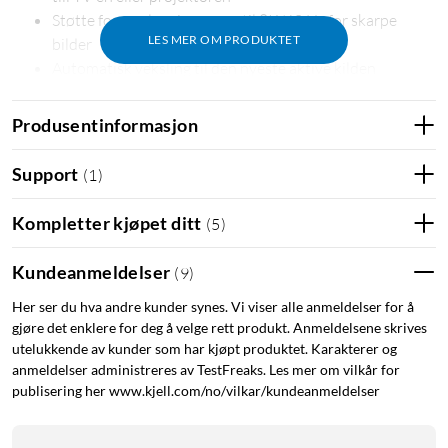
Støtte for oppløsninger opptil 8K/60 Hz for skarpe
LES MER OM PRODUKTET
bilder
Automatisk veksling til den nyeste aktive kilden
Fjernkontroll for enkel styring på avstand
Kompatibel med nyeste bilde og lydformatene,
Produsentinformasjon
inkludert HDR, Dolby Vison og DTS-HD Master Audio
Perfekt for både gaming, streaming og filmkvelder
Support
(
1
)
Støtte for TV-er og projektorer med opptil 8K/60
Kompletter kjøpet ditt
(
5
)
Hz
HDMI-switchen fungerer med TV-er og projektorer med
Kundeanmeldelser
(
9
)
opptil 8K-oppløsning ved 60 Hz – fire ganger skarpere enn 4K
Her ser du hva andre kunder synes. Vi viser alle anmeldelser for å
– noe som gir deg et utrolig detlajrikt bildet til både spill og
gjøre det enklere for deg å velge rett produkt. Anmeldelsene skrives
film. Takket være en maksimal båndbredde på 48 Gb/s kanden
utelukkende av kunder som har kjøpt produktet. Karakterer og
håndtere håndtere disse høye oppløsningene og
anmeldelser administreres av TestFreaks. Les mer om vilkår for
bildefrekvensene uten tap av kvalitet, selv når du bruker de
publisering her www.kjell.com/no/vilkar/kundeanmeldelser
nyeste konsollene og datamaskinene.