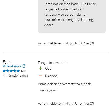
LCPM
kombinasjon med både PC og Mac.

Dolby Digital
Ta gjerne kontakt med vår 
kundeservice dersom du har 
Dolby TrueHD
spørsmål eller trenger veiledning 
DTS
videre.
DTS-HD Master Audio
Funksjoner
Var anmeldelsen nyttig?
Ja
(
0
)
Nei
(
0
)
Automatisk og manuell veksling
Fjernkontroll (2x AAA-batterier, selges separat)
VRR (Variable Refresh Rate)
Egon
ALLM (Auto Low Latency Mode)
Fungerte utmerket
Verifisert kjøper
God
QFT (Quick Frame Transport)
5/5
CEC-støtte
4 måneder siden
ikke noe
Innebyd equalizer (forsterker HDMI signalet), retiming og
Anmeldelsen er oversatt fra svensk
driver
Vis original
Strømforsyning
Var anmeldelsen nyttig?
Ja
(
0
)
Nei
(
0
)
DC 5 V/1 A (via USB-C port, adapter selges separat)