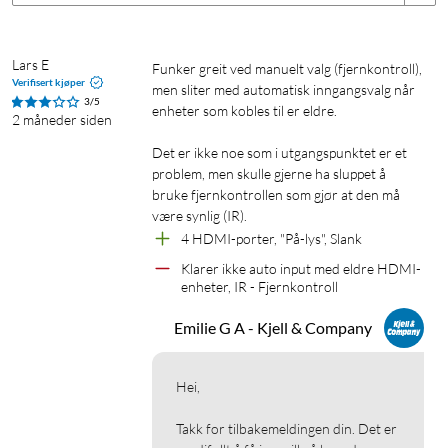
ALLM automatisk aktiverer en spillmodus med kortere
forsinkelse. QFT set til at bildene sendes gjennom HDMI-
Lars E
tilkoblingen, som minsker latensen ytterligere.
Funker greit ved manuelt valg (fjernkontroll), 
Verifisert kjøper
men sliter med automatisk inngangsvalg når 
3/5
enheter som kobles til er eldre. 

For at disse funksjonene skal fungere må både spilkonsollen
2 måneder siden
og TV-en ha støtten for dem – switchen sørger for at signalet
Det er ikke noe som i utgangspunktet er et 
beholdes hele veien.
problem, men skulle gjerne ha sluppet å 
bruke fjernkontrollen som gjør at den må 
Veksler automatisk mellom tilkoblede kilder
være synlig (IR).
4 HDMI-porter, "På-lys", Slank
Switchen kan veksle mellom kilder automatisk når du starter
Klarer ikke auto input med eldre HDMI-
en ny enhet, eller styres manuelt via fjernkontrollen eller
enheter, IR - Fjernkontroll
knappen på enheten. Med CEC støtte kan den spille sammen
med din TV for enda enklre styring.
Emilie G A - Kjell & Company
Godt å vite!
Hei,

Ta i bruk en sertifisert HDMI 2.0 eller høyere kabel for best
ytelse. For 8k@60 Hz samt 4K@120 Hz anbefales HDMI 2.1
Takk for tilbakemeldingen din. Det er 
kabler og en total kabellengde på høyst 5 meter. for 4K@30 Hz