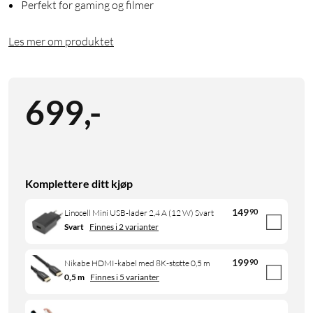
Perfekt for gaming og filmer
Les mer om produktet
699
,
-
Komplettere ditt kjøp
149
90
Linocell Mini USB-lader 2,4 A (12 W) Svart
Svart
Finnes i 2 varianter
199
90
Nikabe HDMI-kabel med 8K-støtte 0,5 m
0,5 m
Finnes i 5 varianter