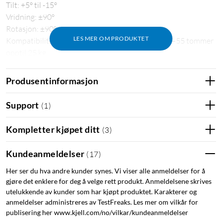
Tilt: +5° til -15°
Vridning: ±90°
Rotasjon: ±90°
LES MER OM PRODUKTET
Kompatibilitet: TV-apparater og dataskjermer 13–55 tommer
opptil 25 kg
VESA-feste: 75x75, 100x100, 100x200, 200x100, 200x200,
300x200, 400x200, 300x300, 400x300, 400x400
Produsentinformasjon
I pakken
Support
(
1
)
Justerbart veggfeste for TV og dataskjermer 13–55"
Monteringskit med bl.a. VESA-skruer, vater vegplugger og
Kompletter kjøpet ditt
(
3
)
skiver
manual med monteringsanvisning
Kundeanmeldelser
(
17
)
Her ser du hva andre kunder synes. Vi viser alle anmeldelser for å
gjøre det enklere for deg å velge rett produkt. Anmeldelsene skrives
utelukkende av kunder som har kjøpt produktet. Karakterer og
anmeldelser administreres av TestFreaks. Les mer om vilkår for
publisering her www.kjell.com/no/vilkar/kundeanmeldelser