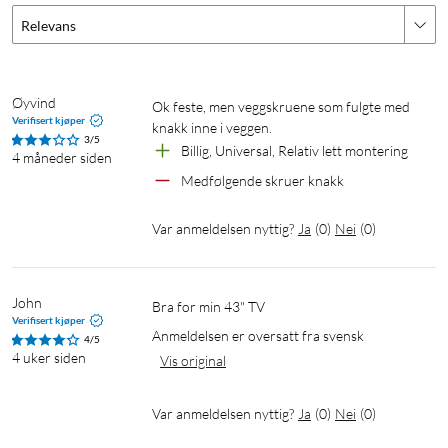
Relevans
Øyvind
Ok feste, men veggskruene som fulgte med 
Verifisert kjøper
knakk inne i veggen. 
3/5
Billig, Universal, Relativ lett montering
4 måneder siden
Medfølgende skruer knakk
Var anmeldelsen nyttig?
Ja
(
0
)
Nei
(
0
)
John
Bra for min 43" TV
Verifisert kjøper
Anmeldelsen er oversatt fra svensk
4/5
4 uker siden
Vis original
Var anmeldelsen nyttig?
Ja
(
0
)
Nei
(
0
)