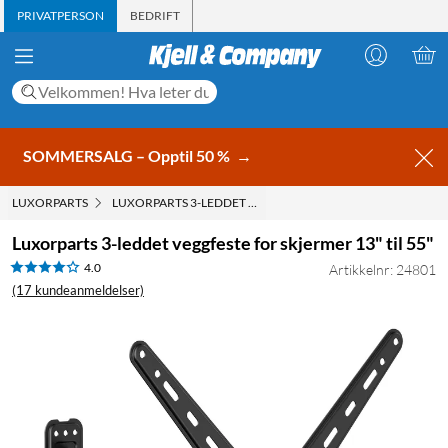
PRIVATPERSON
BEDRIFT
SOMMERSALG – Opptil 50 %
→
LUXORPARTS
LUXORPARTS 3-LEDDET VEGGFESTE FOR SKJERMER 13" TIL 
Luxorparts 3-leddet veggfeste for skjermer 13" til 55"
4.0
Artikkelnr: 24801
(17 kundeanmeldelser)