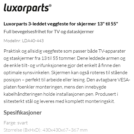
Luxorparts 3-leddet veggfeste for skjermer 13" til 55"
Full bevegelsesfrihet for TV og dataskjermer
Modellnr: LDA40-443
Praktisk og allsidig veggfeste som passer både TV-apparater
og staskjermer fra 13 til 55 tommer. Dene leddede armen og
de enkle tilt- og vrifunksjonene gjør det enkelt å finne den
optimale synsvinkelen. Skjermen kan også roteres til stående
posisjon – perfekt til arbeide eller lesing. Den avtagbare VESA-
platen foenkler monteringen, mens den innebygde
kabelhåndteringen holde installasjonen pen. Produsert i
slitesterkt stål og leveres med komplett monteringskit.
Spesifikasjoner
Farge: svart
Størrelse (BxHxD): 430x430x67–367 mm