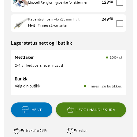
129
90
Linocell Rengjøringspakke for skjermer
249
90
Kabelstrømpe i nylon 25 mm Hvit
Hvit
Finnes i 2 varianter
Lagerstatus nett og i butikk
Nettlager
100+ st
2-4 virkedagers leveringstid
Butikk
Velg din butikk
Finnes i 26 butikker.
HENT
LEGG I HANDLEKURV
Fri frakt fra 599,-
Fri retur