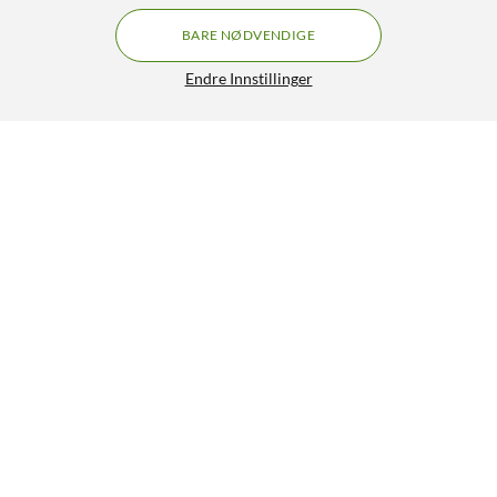
BARE NØDVENDIGE
Endre Innstillinger
Luxorparts 3-leddet veggfeste for skjermer 13" til 55"
222,-
4/5
HENT
LEGG I HANDLEKURV
Lignende produkter