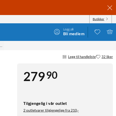
Butikker
Logg på
Bli medlem
DC) 12 W
Legg til handleliste
32 liker
90
279
Tilgjengelig i vår outlet
2 outletvarer tilgjengelige fra
210,-