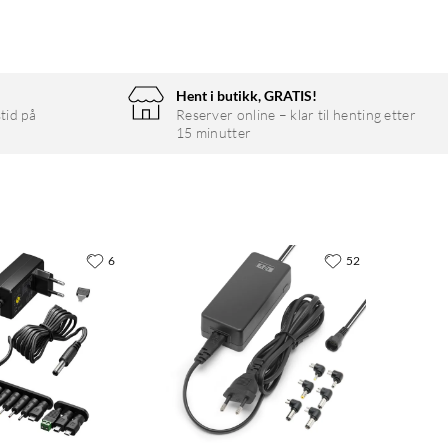
Hent i butikk, GRATIS!
tid på
Reserver online – klar til henting etter
15 minutter
6
52