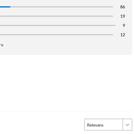
86
19
9
12
re
Relevans