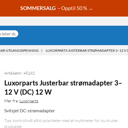
SOMMERSALG
– Opptil 50 % →
BAR UTGANGSSPENNING
LUXORPARTS JUSTERBAR STRØMADAPTER 3–12 V (
Artikkelnr: 45182
Luxorparts Justerbar strømadapter 3–
12 V (DC) 12 W
Mer fra:
Luxorparts
Svitsjet DC-strømadapter
Tips: kontrollmål alltid polariteten med et multimeter før du bruker
produktet