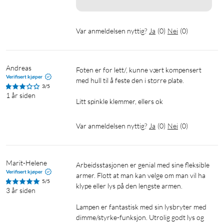
Var anmeldelsen nyttig?
Ja
(
0
)
Nei
(
0
)
Andreas
Foten er for lett/, kunne vært kompensert 
Verifisert kjøper
med hull til å feste den i større plate.

3/5
1 år siden
Litt spinkle klemmer, ellers ok
Var anmeldelsen nyttig?
Ja
(
0
)
Nei
(
0
)
Marit-Helene
Arbeidsstasjonen er genial med sine fleksible 
Verifisert kjøper
armer. Flott at man kan velge om man vil ha 
5/5
klype eller lys på den lengste armen. 

3 år siden
Lampen er fantastisk med sin lysbryter med 
dimme/styrke-funksjon. Utrolig godt lys og 