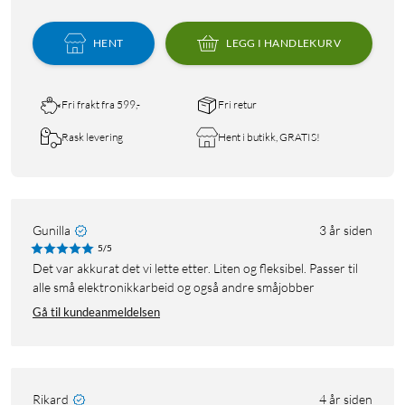
HENT
LEGG I HANDLEKURV
Fri frakt fra 599,-
Fri retur
Rask levering
Hent i butikk, GRATIS!
Gunilla
3 år siden
5/5
Det var akkurat det vi lette etter. Liten og fleksibel. Passer til
alle små elektronikkarbeid og også andre småjobber
Gå til kundeanmeldelsen
Rikard
4 år siden