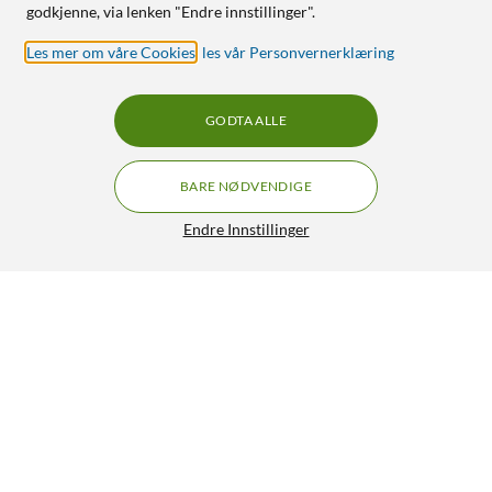
godkjenne, via lenken "Endre innstillinger".
Les mer om våre Cookies
,
les vår Personvernerklæring
GODTA ALLE
BARE NØDVENDIGE
Endre Innstillinger
Luxorparts Stativ for presisjonsarbeid
499,90
4/5
HENT
LEGG I HANDLEKURV