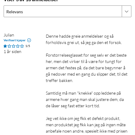
Relevans
Julian
Denne hadde greie anmeldelser og så 
Verifisert kjøper
forholdsvis grei ut, så jeg ga den et forsøk.

1/5
1 år siden
Forstørrelsesglasset for seg selv er det beste 
her, men det virker til å være for tungt for 
armen det festes på, da det bare begynner å 
gå nedover med en gang du slipper det, til det 
treffer bakken. 

Samtidig må man "knekke" opp leddene på 
armene hver gang man skal justere dem, da 
de låser seg fast etter kort tid.

Jeg vet ikke om jeg fikk et defekt produkt, 
men produktet jeg fikk kan jeg på ingen måte 
anbefale noen andre, spesielt ikke med prisen 