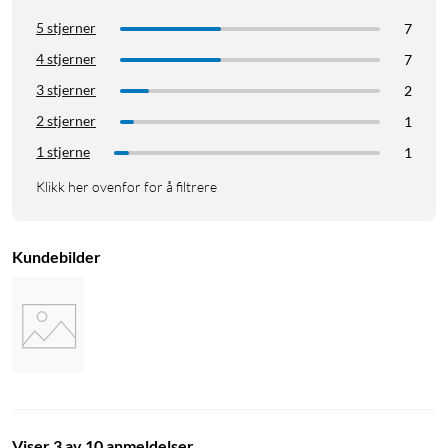
5 stjerner
7
4 stjerner
7
3 stjerner
2
2 stjerner
1
1 stjerne
1
Klikk her ovenfor for å filtrere
Kundebilder
Viser 3 av 10 anmeldelser