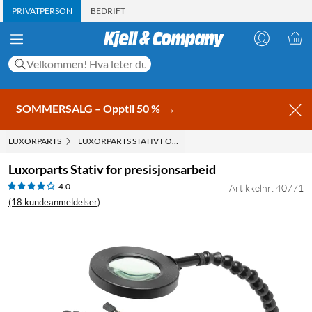
PRIVATPERSON
BEDRIFT
SOMMERSALG – Opptil 50 %
→
LUXORPARTS
LUXORPARTS STATIV FOR PRESISJONSARBEID
Luxorparts Stativ for presisjonsarbeid
4.0
Artikkelnr: 40771
(18 kundeanmeldelser)